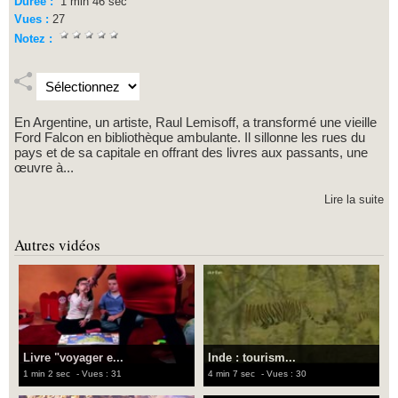
Durée :
1 min 46 sec
Vues :
27
Notez :
En Argentine, un artiste, Raul Lemisoff, a transformé une vieille
Ford Falcon en bibliothèque ambulante. Il sillonne les rues du
pays et de sa capitale en offrant des livres aux passants, une
œuvre à...
Lire la suite
Autres vidéos
Livre "voyager e...
Inde : tourism...
1 min 2 sec
- Vues : 31
4 min 7 sec
- Vues : 30