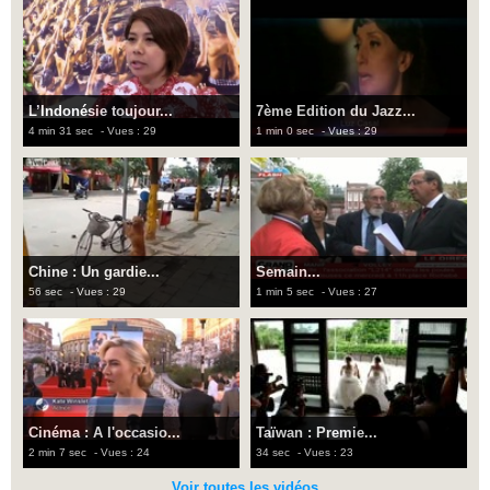
L’Indonésie toujour...
7ème Edition du Jazz...
4 min 31 sec
- Vues : 29
1 min 0 sec
- Vues : 29
Chine : Un gardie...
Semain...
56 sec
- Vues : 29
1 min 5 sec
- Vues : 27
Cinéma : A l'occasio...
Taïwan : Premie...
2 min 7 sec
- Vues : 24
34 sec
- Vues : 23
Voir toutes les vidéos