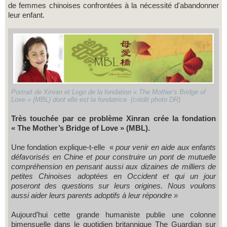
de femmes chinoises confrontées à la nécessité d'abandonner
leur enfant.
Portrait de Xinran et Logo de la fondation « The Mother’s Bridge of
Love » (MBL) dont elle est la fondatrice. (crédit photo DR)
Très touchée par ce problème Xinran crée la fondation
« The Mother’s Bridge of Love » (MBL).
Une fondation explique-t-elle «
pour venir en aide aux enfants
défavorisés en Chine et pour construire un pont de mutuelle
compréhension en pensant aussi aux dizaines de milliers de
petites Chinoises adoptées en Occident et qui un jour
poseront des questions sur leurs origines. Nous voulons
aussi aider leurs parents adoptifs à leur répondre »
Aujourd’hui cette grande humaniste publie une colonne
bimensuelle dans le quotidien britannique The Guardian sur