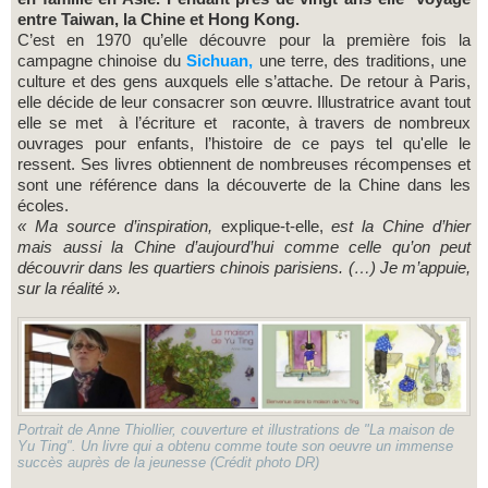
entre Taiwan, la Chine et Hong Kong.
C’est en 1970 qu’elle découvre pour la première fois la
campagne chinoise du
Sichuan,
une terre, des traditions, une
culture et des gens auxquels elle s’attache. De retour à Paris,
elle décide de leur consacrer son œuvre. Illustratrice avant tout
elle se met à l’écriture et raconte, à travers de nombreux
ouvrages pour enfants, l’histoire de ce pays tel qu'elle le
ressent. Ses livres obtiennent de nombreuses récompenses et
sont une référence dans la découverte de la Chine dans les
écoles.
« Ma source d’inspiration,
explique-t-elle,
est la Chine d’hier
mais aussi la Chine d’aujourd’hui comme celle qu’on peut
découvrir dans les quartiers chinois parisiens. (…) Je m’appuie,
sur la réalité ».
Portrait de Anne Thiollier, couverture et illustrations de "La maison de
Yu Ting". Un livre qui a obtenu comme toute son oeuvre un immense
succès auprès de la jeunesse (Crédit photo DR)