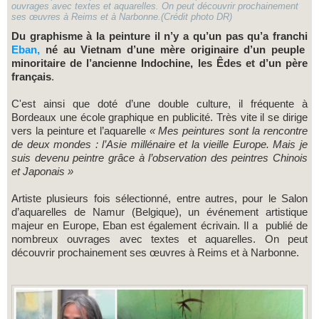
ouvrages avec textes et aquarelles. On peut découvrir prochainement
ses œuvres à Reims et à Narbonne.(Crédit photo DR)
Du graphisme à la peinture il n’y a qu’un pas qu’a franchi
Eban,
né au Vietnam d’une mère originaire d’un peuple
minoritaire de l’ancienne Indochine, les Êdes et d’un père
français
.
C'est ainsi que doté d’une double culture, il fréquente à
Bordeaux une école graphique en publicité. Très vite il se dirige
vers la peinture et l’aquarelle
« Mes peintures sont la rencontre
de deux mondes : l’Asie millénaire et la vieille Europe. Mais je
suis devenu peintre grâce à l’observation des peintres Chinois
et Japonais »
Artiste plusieurs fois sélectionné, entre autres, pour le Salon
d’aquarelles de Namur (Belgique), un événement artistique
majeur en Europe, Eban est également écrivain. Il a publié de
nombreux ouvrages avec textes et aquarelles. On peut
découvrir prochainement ses œuvres à Reims et à Narbonne.