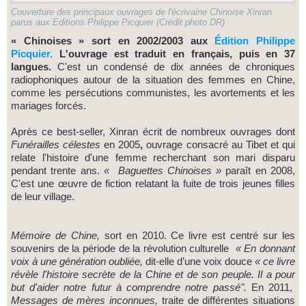
Couverture des principaux ouvrages de l'écrivaine Chinoise Xinran
parus aux Editions Philippe Picquier (Crédit photo DR)
« Chinoises » sort en 2002/2003 aux
Édition Philippe
Picquier.
L'ouvrage est traduit en français, puis en 37
langues.
C'est un condensé de dix années de chroniques
radiophoniques autour de la situation des femmes en Chine,
comme les persécutions communistes, les avortements et les
mariages forcés.
Après ce best-seller, Xinran écrit de nombreux ouvrages dont
Funérailles célestes
en 2005
,
ouvrage consacré au Tibet et qui
relate l'histoire d'une femme recherchant son mari disparu
pendant trente ans.
« Baguettes Chinoises »
paraît en 2008,
C'est une œuvre de fiction relatant la fuite de trois jeunes filles
de leur village.
Mémoire de Chine,
sort en 2010.
Ce livre est centré sur les
souvenirs de la période de la révolution culturelle
« En donnant
voix à
une génération oubliée,
dit-elle d’une voix douce
« ce livre
révèle l'histoire secrète de la Chine et de son peuple. Il a pour
but d'aider notre futur à comprendre notre passé".
En 2011,
Messages de mères inconnues,
traite de différentes situations