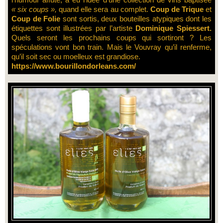
« six coups »,
quand elle sera au complet.
Coup de Trique
et
Coup de Folie
sont sortis, deux bouteilles atypiques dont les
étiquettes sont illustrées par l’artiste
Dominique Spiessert.
Quels seront les prochains coups qui sortiront ? Les
spéculations vont bon train. Mais le Vouvray qu’il renferme,
qu’il soit sec ou moelleux est grandiose.
https://www.bourillondorleans.
com/