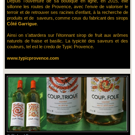
Depuis l'ouverture de sa boutique en ligne, en 2015, elle
sillonne les routes de Provence, avec l'envie de valoriser le
terroir et de retrouver ses racines d'enfant, à la recherche de
produits et de saveurs, comme ceux du fabricant des sirops
Côté Garrigue
.
Ainsi on s’attardera sur l’étonnant sirop de fruit aux arômes
naturels de fraise et basilic. La typicité des saveurs et des
couleurs, tel est le credo de Typic Provence.
www.typicprovence.com