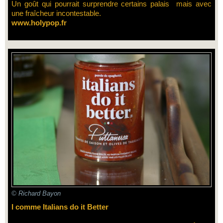
Un goût qui pourrait surprendre certains palais mais avec
une fraîcheur incontestable.
www.holypop.fr
© Richard Bayon
I comme Italians do it Better