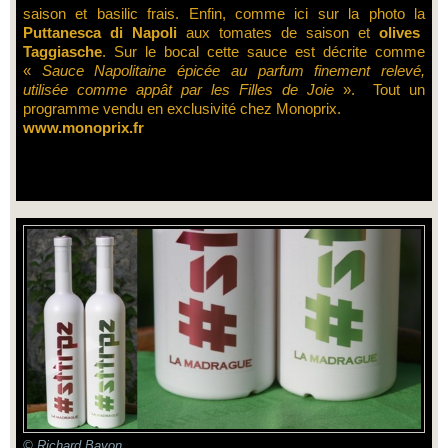
saison et basilic frais. Enfin, comme ici sur la photo la
Puttanesca di Napoli
aux tomates de saison et
olives
Taggiasche
. Sur le bocal cette sauce est décrite comme
«
Sauce Napolitaine épicée au parfum finement relevé,
utilisée comme appât par les Filles de Joie
». Tout un
programme vendu en exclusivité chez Monoprix.
www.monoprix.fr
© Richard Bayon