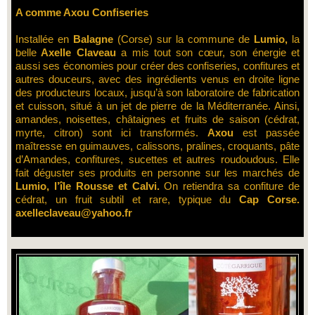
A comme Axou Confiseries
Installée en
Balagne
(Corse) sur la commune de
Lumio,
la
belle
Axelle Claveau
a mis tout son cœur, son énergie et
aussi ses économies pour créer des confiseries, confitures et
autres douceurs, avec des ingrédients venus en droite ligne
des producteurs locaux, jusqu’à son laboratoire de fabrication
et cuisson, situé à un jet de pierre de la Méditerranée. Ainsi,
amandes, noisettes, châtaignes et fruits de saison (cédrat,
myrte, citron) sont ici transformés.
Axou
est passée
maîtresse en guimauves, calissons, pralines, croquants, pâte
d’Amandes, confitures, sucettes et autres roudoudous. Elle
fait déguster ses produits en personne sur les marchés de
Lumio, l’île Rousse et Calvi.
On retiendra sa confiture de
cédrat, un fruit subtil et rare, typique du
Cap Corse.
axelleclaveau@yahoo.fr