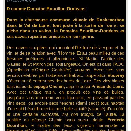
© Richard Bayon
D comme Domaine Bourillon-Dorleans
Dans la charmeuse commune viticole de Rochecorbon
dans le Val de Loire, tout juste à la sortie de Tours, se
niche dans un vallon, le
Domaine Bourillon-Dorléans
et
ses caves rupestres uniques en leur genre.
Des caves sculptées qui racontent l’histoire de la vigne et du
vin, et de sa relation avec l’Homme. Et au beau milieu de ces
fresques poétiques et allégoriques, St Martin, l’apôtre des
Gaules, le St Patron des Tourangeaux. On est ici dans l’AOC
(Appellation d’Origine Contrôlée) Vouvray. Avec ses vins
rendus célèbres par Rabelais et Balzac, l’appellation
Vouvray
s
’étend sur 8 communes des bords de Loire. Des vins blancs
tous issus du
cépage Chenin,
appelé aussi
Pineau de Loire.
Avec cet unique raisin, on produit des vins de bulles,
jusqu’aux vins moelleux, voire liquoreux, en passant par des
vins secs, ou encore secs tendres (demi secs) tous habités
d’un subtil équilibre entre une belle acidité (vivacité) d’un côté
et une certaine
sucrosité, ma non troppo,
de l’autre. La
subtilité du cépage Chenin sans aucun doute.
Frédéric
Bourillon
, le maître des lieux, vigneron humaniste, à
l’humour affuté, a eu l’idée d’une collection de vins baptisée