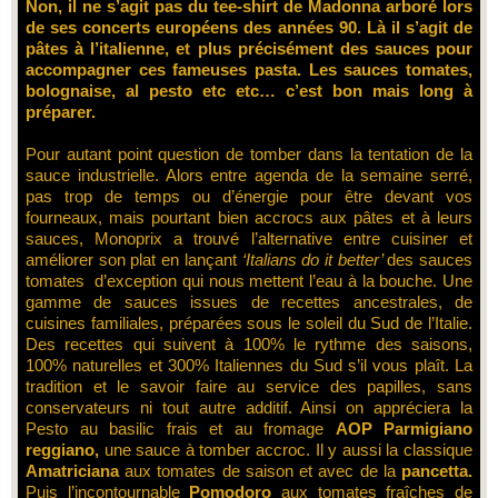
Non, il ne s’agit pas du tee-shirt de Madonna arboré lors
de ses concerts européens des années 90. Là il s’agit de
pâtes à l’italienne, et plus précisément des sauces pour
accompagner ces fameuses pasta. Les sauces tomates,
bolognaise, al pesto etc etc… c’est bon mais long à
préparer.
Pour autant point question de tomber dans la tentation de la
sauce industrielle. Alors entre agenda de la semaine serré,
pas trop de temps ou d’énergie pour être devant vos
fourneaux, mais pourtant bien accrocs aux pâtes et à leurs
sauces, Monoprix a trouvé l’alternative entre cuisiner et
améliorer son plat en lançant
‘Italians do it better’
des sauces
tomates d’exception qui nous mettent l’eau à la bouche. Une
gamme de sauces issues de recettes ancestrales, de
cuisines familiales, préparées sous le soleil du Sud de l’Italie.
Des recettes qui suivent à 100% le rythme des saisons,
100% naturelles et 300% Italiennes du Sud s’il vous plaît. La
tradition et le savoir faire au service des papilles, sans
conservateurs ni tout autre additif. Ainsi on appréciera la
Pesto au basilic frais et au fromage
AOP Parmigiano
reggiano,
une sauce à tomber accroc. Il y aussi la classique
Amatriciana
aux tomates de saison et avec de la
pancetta.
Puis l’incontournable
Pomodoro
aux tomates fraîches de