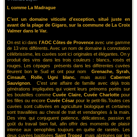
L comme La Madrague
C’est un domaine viticole d’exception, situé juste en
avant de la plage de Gigaro, sur la commune de La Croix
Valmer dans le Var.
On est ici dans
l’AOC Côtes de Provence
avec une gamme
de 13 vins différents. Avec un nom de domaine à connotation
célébrissime, les cuvées sont ici originales et élégantes. On y
produit des vins dans les trois couleurs : blancs, rosés et
rouges. Les cépages présents dans les différentes cuvées
fleurent bon le Sud et ont pour nom
Grenache, Syrah,
Cinsault, Rolle, Ugni blanc,
mais aussi
Cabernet
Sauvignon.
C’est une affaire de famille avec déjà trois
générations impliquées qui voient leurs prénoms portés sur
les bouteilles comme
Cuvée Claire, Cuvée
Charlotte
pour
les filles ou encore
Cuvée César
pour le petit-fils.Toutes ces
cuvées sont cultivées en agriculture biologique et certaines
sont travaillées au cheval de trait et vendangées à la main.
Des vins qui conjuguent patience, délicatesse, passion et
goût du travail bien fait, afin offrir des moments de plaisir
intense aux oenophiles toujours en quête de raretés. Les
deux cuvées baptisées
Saint Tropez
mais abrégées par les