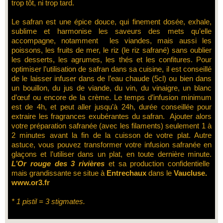
trop tôt, ni trop tard.
Le safran est une épice douce, qui finement dosée, exhale,
sublime et harmonise les saveurs des mets qu’elle
accompagne, notamment les viandes, mais aussi les
poissons, les fruits de mer, le riz (le riz safrané) sans oublier
les desserts, les agrumes, les thés et les confitures. Pour
optimiser l’utilisation de safran dans sa cuisine, il est conseillé
de le laisser infuser dans de l’eau chaude (5cl) ou bien dans
un bouillon, du jus de viande, du vin, du vinaigre, un blanc
d’œuf ou encore de la crème. Le temps d’infusion minimum
est de 4h, et peut aller jusqu’à 24h, durée conseillée pour
extraire les fragrances exubérantes du safran. Ajouter alors
votre préparation safranée (avec les filaments) seulement 1 à
2 minutes avant la fin de la cuisson de votre plat. Autre
astuce, vous pouvez transformer votre infusion safranée en
glaçons et l’utiliser dans un plat, en toute dernière minute.
L’Or rouge des 3 rivières
et sa production confidentielle
mais grandissante se situe à
Entrechaux
dans le
Vaucluse.
www.or3.fr
* 1 pistil = 3 stigmates.