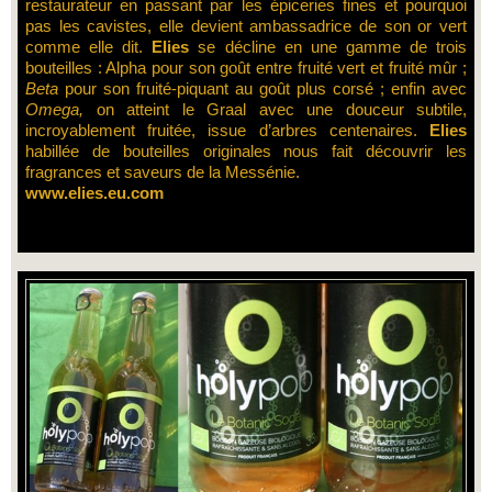
restaurateur en passant par les épiceries fines et pourquoi
pas les cavistes, elle devient ambassadrice de son or vert
comme elle dit.
Elies
se décline en une gamme de trois
bouteilles : Alpha pour son goût entre fruité vert et fruité mûr ;
Beta
pour son fruité-piquant au goût plus corsé ; enfin avec
Omega,
on atteint le Graal avec une douceur subtile,
incroyablement fruitée, issue d’arbres centenaires.
Elies
habillée de bouteilles originales nous fait découvrir les
fragrances et saveurs de la Messénie.
www.elies.eu.com