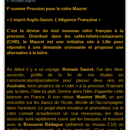
© Richard Bayon
P comme Pression pour le cidre Mauret
«
L’esprit Anglo-Saxon. L’élégance Française
»
C’est la devise du tout nouveau cidre français à la
pression. Distribué dans les cafés-hôtels-restaurants
(CHR), le Mauret est une initiative née à Lille pour
répondre à une demande croissante et proposer une
alternative à la bière.
Au début il y a un voyage.
Romain Sauret,
l’un des deux
associés, profite de la fin de ses études en
communication/journalisme pour passer deux ans en
Australie,
terre amatrice de
« cider »
à la pression. N’aimant
pas la bière, l’idée lui plaît. Germe alors l’idée d’apporter cette
boisson en France. A son retour,
Maxime Wolff,
un ami
rencontré sur les bancs de l’école, décide de l’accompagner
dans l’aventure. Le projet étant novateur et prometteur, car le
cidre connaît actuellement un vrai renouveau, les deux
associés sont rapidement suivis par les banques, et trouvent
avec la
Brasserie Bédague
(adhérent au réseau C10) un
distributeur expérimenté et bien implanté. C’est aussi la