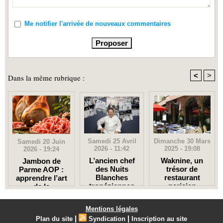
Me notifier l'arrivée de nouveaux commentaires
<
>
Dans la même rubrique :
Samedi 25 Avril
Dimanche 30 Mars
Samedi 20 Juin
2026 - 11:42
2025 - 19:08
2026 - 19:24
L’ancien chef
Waknine, un
Jambon de
des Nuits
trésor de
Parme AOP :
Blanches
restaurant
apprendre l’art
tropéziennes
parisien
de la
ouvre deux
dégustation à
restos à Paris
l’italienne
Mentions légales
|
|
Plan du site
Syndication
Inscription au site