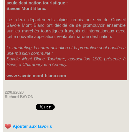
seule destination touristique :
Savoie Mont Blanc.
Les deux départements alpins réunis au sein du Conseil
Savoie Mont Blanc ont décidé de se promouvoir ensemble
sur les marchés touristiques français et internationaux avec
cette nouvelle appellation, véritable marque destination.
Le marketing, la communication et la promotion sont confiés à
une mission commune :
Savoie Mont Blanc Tourisme, association 1901 présente à
Paris, à Chambéry et à Annecy.
www.savoie-mont-blanc.com
22/03/2020
Richard BAYON
Ajouter aux favoris