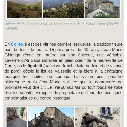
Village de la Castagniccia, la chataîgneraie de la Haute-Corse (David
Raynal).
En
Corse,
il est des vitrines derrière lesquelles la tradition fleure
bon le tour de main…Depuis près de 40 ans, Jean-Marie
Ghionga règne en maître sur son épicerie, une véritable
caverne d’Ali Baba installée en plein cœur de la haute-ville de
Corte, où le
figatelli (
saucisse fraîche faite de foie et de viande
de porc)
côtoie le liquide vaisselle et la bière à la châtaigne
masque les boîtes de cachou. La vision peut paraître
pittoresque mais Jean-Marie sait ce que le commerce de
proximité veut dire :
« Je n’ai jamais fait du tout tourisme l’une
de mes priorités »
rappelle le propriétaire de l’une des boutiques
emblématiques du centre historique.