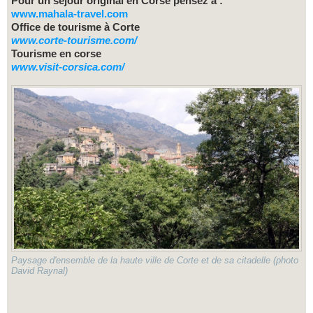
Pour un séjour original en Corse pensez à :
www.mahala-travel.com
Office de tourisme à Corte
www.
corte
-tourisme.com/
Tourisme en corse
www.visit-corsica.com/
Paysage d'ensemble de la haute ville de Corte et de sa citadelle (photo
David Raynal)