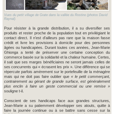
Vues du petit village de Grate dans la vallée du Rostino (photos David
Raynal).
Pour résister à la grande distribution, il a su diversifier ses
produits et rester proche de la population tout en privilégiant le
contact direct. Il n’est d’ailleurs pas rare que la maison fasse
crédit et livre les provisions à domicile pour des personnes
âgées ou handicapées. Durant toutes ces années, Jean-Marie
Ghionga a tenté de préserver une certaine conception du
commerce basée sur la solidarité et la chaleur humaine. Certes,
il sait que ses marges bénéficiaires ne seront jamais celles de
ses concurrents qui « écrasent les prix ». Une différence qui se
répercute parfois amèrement sur le portefeuille de la ménagère
mais qui ne doit pas faire oublier que
« le petit commerçant,
contrairement au gérant de grande surface, est généralement
plus enclin à faire un geste commercial ou une remise »
souligne t-il.
Conscient de ses handicaps face aux grandes structures,
Jean-Marie a su patiemment développer ses atouts, quitte à
faire la journée continue ou à se battre sans cesse sur la