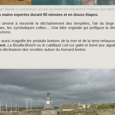
ge “Balade à Concarneau“ un soin qui éveille les cinq sens.© Thalasso-Spa-Mar
 mains expertes durant 60 minutes et en douze étapes.
i amené à ressentir le déchaînement des tempêtes, l’air du large s
ues, les symboliques celtes… Une idée originale qui préfigure la d
nvirons.
e aussi magnifie les produits bretons de la mer et de la terre rehaus
est.
La Bouilla-Breizh
ou le
cabillaud cuit sur galet et fumé aux aigui
 déclinaison des recettes autour du
homard breton.