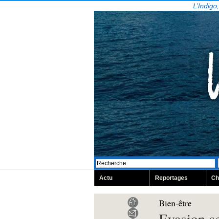
L’Indigo
Actu
Reportages
Ch
Bien-être
Evasion se