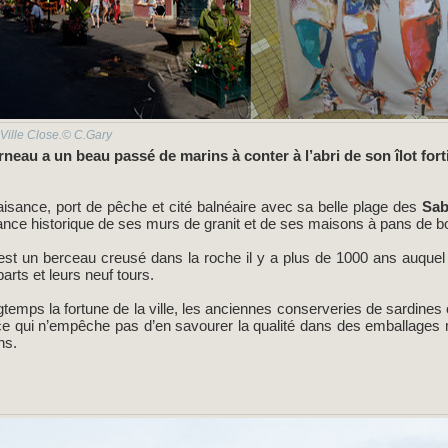
 Ville Close.© C.Gary
neau a un beau passé de marins à conter à l’abri de son îlot forti
laisance, port de pêche et cité balnéaire avec sa belle plage des
Sab
ance historique de ses murs de granit et de ses maisons à pans de bo
est un berceau creusé dans la roche il y a plus de 1000 ans auquel 
arts et leurs neuf tours.
gtemps la fortune de la ville, les anciennes conserveries de sardines
 ce qui n’empêche pas d’en savourer la qualité dans des emballages mé
ns.