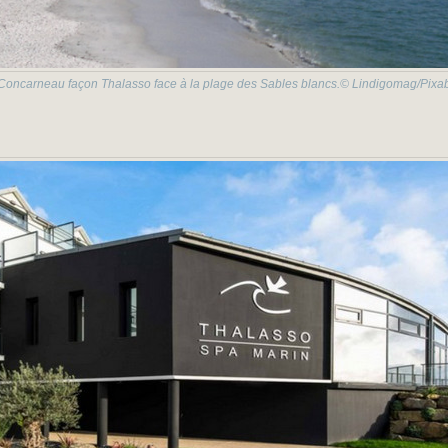
Concarneau façon Thalasso face à la plage des Sables blancs.© Lindigomag/Pixa