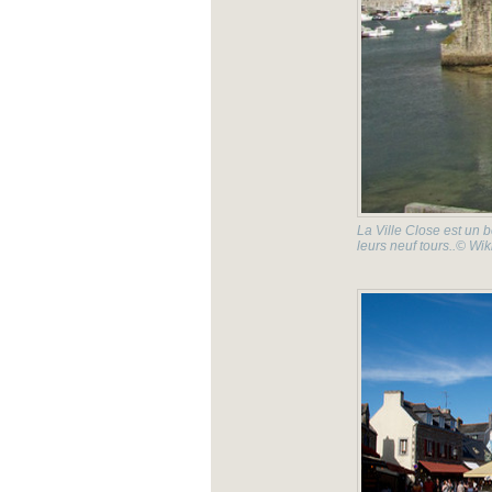
La Ville Close est un 
leurs neuf tours..© Wi