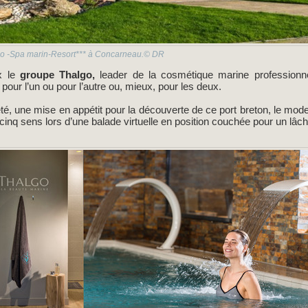
so -Spa marin-Resort*** à Concarneau.© DR
x le
groupe Thalgo,
leader de la cosmétique marine professionne
pour l’un ou pour l’autre ou, mieux, pour les deux.
té, une mise en appétit pour la découverte de ce port breton, le mod
s cinq sens lors d’une balade virtuelle en position couchée pour un lâche