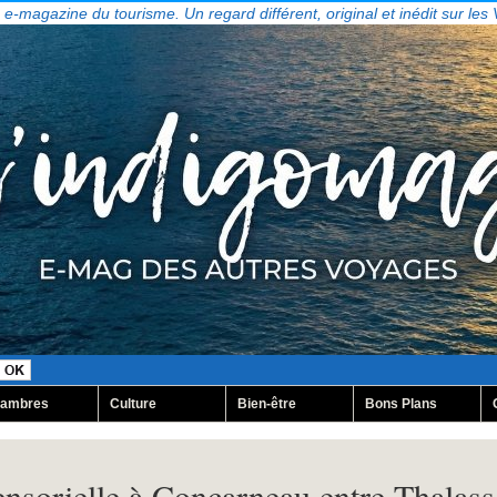
, e-magazine du tourisme. Un regard différent, original et inédit sur les
ambres
Culture
Bien-être
Bons Plans
nsorielle à Concarneau entre Thalasso