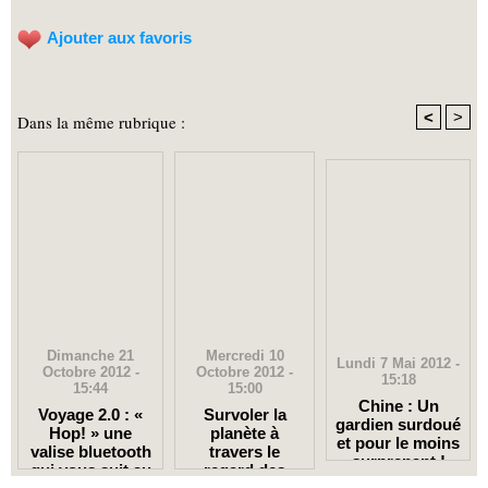
Ajouter aux favoris
<
>
Dans la même rubrique :
Dimanche 21
Mercredi 10
Lundi 7 Mai 2012 -
Octobre 2012 -
Octobre 2012 -
15:18
15:44
15:00
Chine : Un
Voyage 2.0 : «
Survoler la
gardien surdoué
Hop! » une
planète à
et pour le moins
valise bluetooth
travers le
surprenant !
qui vous suit au
regard des