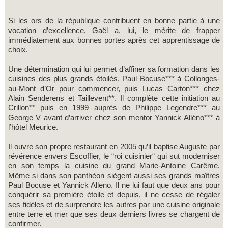
Si les ors de la république contribuent en bonne partie à une
vocation d’excellence, Gaël a, lui, le mérite de frapper
immédiatement aux bonnes portes après cet apprentissage de
choix.
Une détermination qui lui permet d’affiner sa formation dans les
cuisines des plus grands étoilés. Paul Bocuse*** à Collonges-
au-Mont d’Or pour commencer, puis Lucas Carton*** chez
Alain Senderens et Taillevent**. Il complète cette initiation au
Crillon** puis en 1999 auprès de Philippe Legendre*** au
George V avant d’arriver chez son mentor Yannick Alléno*** à
l’hôtel Meurice.
Il ouvre son propre restaurant en 2005 qu’il baptise Auguste par
révérence envers Escoffier, le “roi cuisinier“ qui sut moderniser
en son temps la cuisine du grand Marie-Antoine Carême.
Même si dans son panthéon siègent aussi ses grands maîtres
Paul Bocuse et Yannick Alleno. Il ne lui faut que deux ans pour
conquérir sa première étoile et depuis, il ne cesse de régaler
ses fidèles et de surprendre les autres par une cuisine originale
entre terre et mer que ses deux derniers livres se chargent de
confirmer.