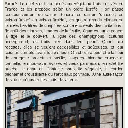
Bouré.
Le chef s’est cantonné aux végétaux frais cultivés en
France et les propose selon un ordre justifié : on passe
successivement de saison “tendre“ en saison “chaude“, de
saison “faste“ en saison “froide“, les quatre grands climats de
l’année. Les titres de chapitres sont à eux seuls des invitations :
“le goût des simples, tendres de la feuille, légumes sur le pouce,
la tige et le couvert, la ligue des champignons, cultures
underground, les fruits bien dans leur peau“…Quant aux
recettes, elles se veulent accessibles et goûteuses, et leur
cuisson compte avant toute chose. On choisira peut-être la fleur
de courgette brocciu et basilic, l’asperge blanche orange et
cannelle, le chou-rave ravioles et vieux parmesan, le navet thé
macha, le chou de Pontoise paupiette végétale, le cardon
béchamel croustillante ou l’artichaut poivrade…Une autre façon
de voir et déguster ces fruits de la terre.