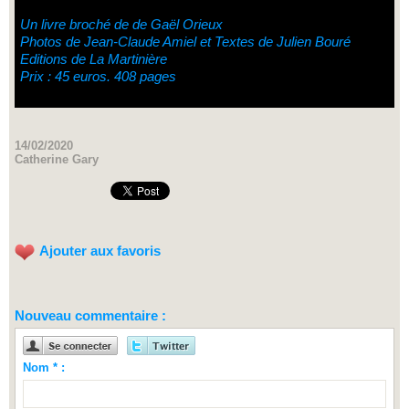
Un livre broché de de Gaël Orieux
Photos de Jean-Claude Amiel et Textes de Julien Bouré
Editions de La Martinière
Prix : 45 euros. 408 pages
14/02/2020
Catherine Gary
Ajouter aux favoris
Nouveau commentaire :
Nom * :