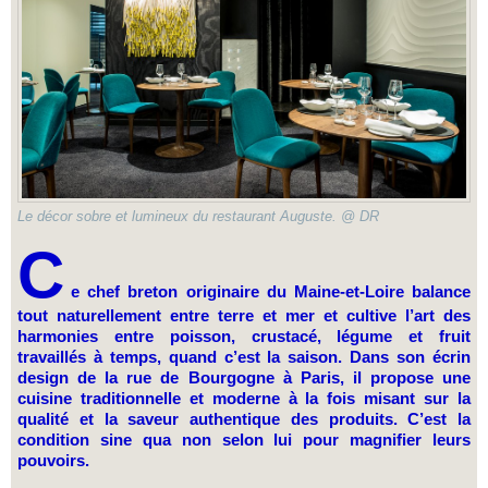
Le décor sobre et lumineux du restaurant Auguste. @ DR
C
e chef breton originaire du Maine-et-Loire balance
tout naturellement entre terre et mer et cultive l’art des
harmonies entre poisson, crustacé, légume et fruit
travaillés à temps, quand c’est la saison. Dans son écrin
design de la rue de Bourgogne à Paris, il propose une
cuisine traditionnelle et moderne à la fois misant sur la
qualité et la saveur authentique des produits. C’est la
condition sine qua non selon lui pour magnifier leurs
pouvoirs.