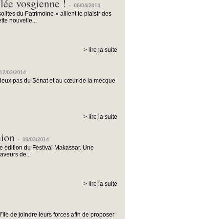
llée vosgienne !
-
08/04/2014
ites du Patrimoine » allient le plaisir des
te nouvelle...
> lire la suite
12/03/2014
 deux pas du Sénat et au cœur de la mecque
> lire la suite
nion
-
09/03/2014
e édition du Festival Makassar. Une
aveurs de...
> lire la suite
’île de joindre leurs forces afin de proposer