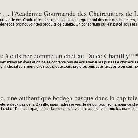
r … l’Académie Gourmande des Chaircuitiers de L
mande des Chaircuitiers est une association regroupant des artisans bouchers, cha
réer et de promouvoir des produits de qualité. Un consortium qui est placé sous les 
e à cuisiner comme un chef au Dolce Chantilly**
s sont mises en éveil et on ne se contente pas de vous servir les plats ! Le chef vou
, il choisit son menu chez ses producteurs préférés puis vous accueille en cuisine
o, une authentique bodega basque dans la capitale
rète, à deux pas de la Bastille, mais l’adresse vaut le détour pour son ambiance ch
Le chef, Patrice Lepage, s’est lancé dans l’aventure après avoir tenu les manettes