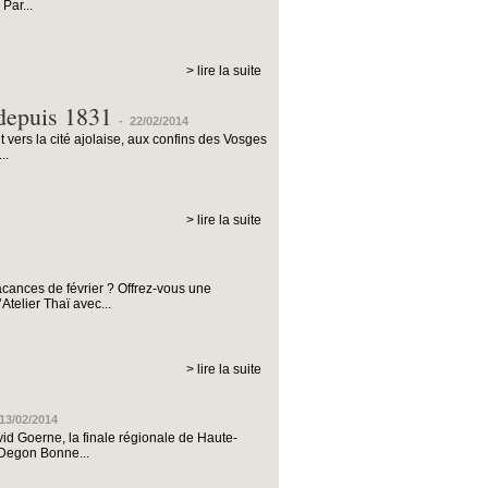
Par...
> lire la suite
 depuis 1831
-
22/02/2014
 vers la cité ajolaise, aux confins des Vosges
..
> lire la suite
acances de février ? Offrez-vous une
telier Thaï avec...
> lire la suite
13/02/2014
vid Goerne, la finale régionale de Haute-
 Degon Bonne...