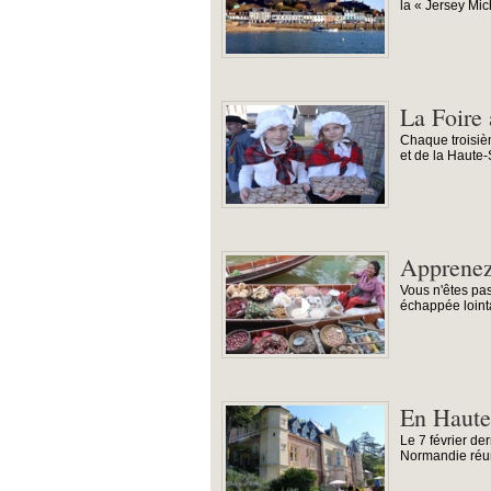
la « Jersey Mic
La Foire 
Chaque troisièm
et de la Haute-
Apprenez
Vous n'êtes pas
échappée lointa
En Haute
Le 7 février de
Normandie réuni