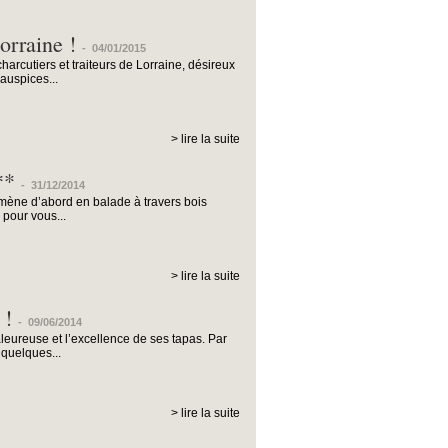
orraine !
-
04/01/2015
rcutiers et traiteurs de Lorraine, désireux
auspices...
> lire la suite
**
-
31/12/2014
s mène d’abord en balade à travers bois
 pour vous...
> lire la suite
 !
-
09/06/2014
aleureuse et l’excellence de ses tapas. Par
 quelques...
> lire la suite