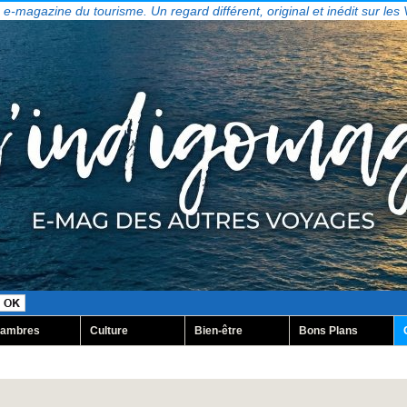
, e-magazine du tourisme. Un regard différent, original et inédit sur les
ambres
Culture
Bien-être
Bons Plans