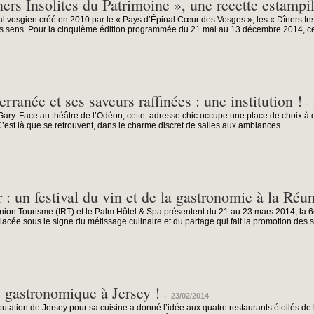
ers Insolites du Patrimoine », une recette estampi
l vosgien créé en 2010 par le « Pays d’Épinal Cœur des Vosges », les « Dîners Insol
es sens. Pour la cinquième édition programmée du 21 mai au 13 décembre 2014, cet
rranée et ses saveurs raffinées : une institution !
-
Gary. Face au théâtre de l’Odéon, cette adresse chic occupe une place de choix à
C’est là que se retrouvent, dans le charme discret de salles aux ambiances...
: un festival du vin et de la gastronomie à la Réu
nion Tourisme (IRT) et le Palm Hôtel & Spa présentent du 21 au 23 mars 2014, la 6
lacée sous le signe du métissage culinaire et du partage qui fait la promotion des s
 gastronomique à Jersey !
-
23/02/2014
putation de Jersey pour sa cuisine a donné l’idée aux quatre restaurants étoilés de l