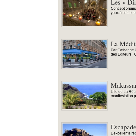
Les « Dîn
Concept origina
yeux à celui d
La Médite
Par Catherine 
des Editeurs ! 
Makassar 
L’Ile de La Réu
manifestation p
Escapade
L’excellente ré