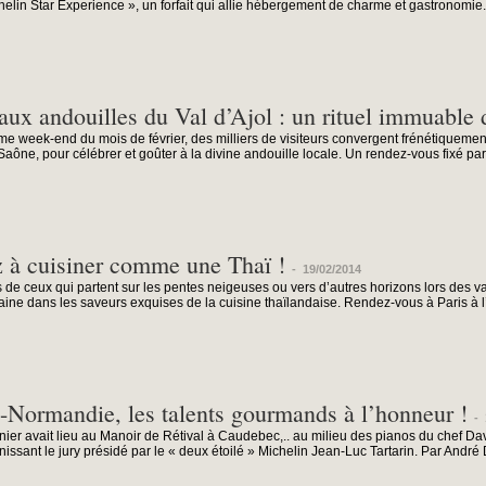
helin Star Experience », un forfait qui allie hébergement de charme et gastronomie. 
aux andouilles du Val d’Ajol : un rituel immuable
e week-end du mois de février, des milliers de visiteurs convergent frénétiquement
Saône, pour célébrer et goûter à la divine andouille locale. Un rendez-vous fixé par.
 à cuisiner comme une Thaï !
-
19/02/2014
 de ceux qui partent sur les pentes neigeuses ou vers d’autres horizons lors des v
ine dans les saveurs exquises de la cuisine thaïlandaise. Rendez-vous à Paris à l’A
-Normandie, les talents gourmands à l’honneur !
-
rnier avait lieu au Manoir de Rétival à Caudebec,.. au milieu des pianos du chef Da
ssant le jury présidé par le « deux étoilé » Michelin Jean-Luc Tartarin. Par André