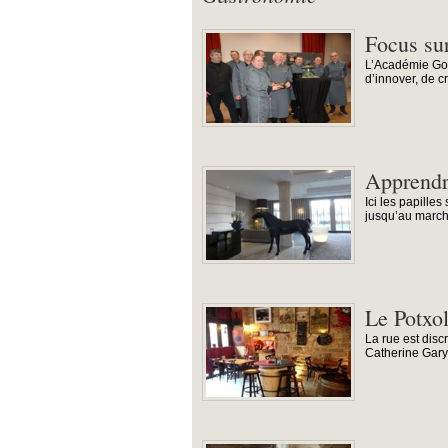
Focus su
L’Académie Gour
d’innover, de c
Apprendr
Ici les papille
jusqu’au marché
Le Potxol
La rue est disc
Catherine Gary 