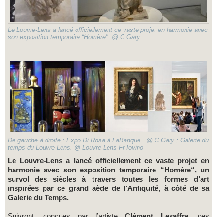
Le Louvre-Lens a lancé officiellement ce vaste projet en harmonie avec
son exposition temporaire “Homère". @ C.Gary
De gauche à droite : Expo Di Rosa à LaBanque . @ C.Gary ; Galerie du
temps du Louvre-Lens. @ Louvre-Lens-Fr Iovino
Le Louvre-Lens a lancé officiellement ce vaste projet en
harmonie avec son exposition temporaire “Homère“, un
survol des siècles à travers toutes les formes d’art
inspirées par ce grand aède de l’Antiquité, à côté de sa
Galerie du Temps.
Suivront, conçues par l’artiste
Clément Lesaffre,
des