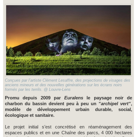
Conçues par l’artiste Clément Lesaffre, des projections de visages des
anciens mineurs et des nouvelles générations sur les écrans noirs
formés par les terrils. @ Louvre-Lens
Promu depuis 2009 par
Euralens
le paysage noir de
charbon du bassin devient peu à peu un
“archipel vert“
,
modèle de développement urbain durable, social,
écologique et sanitaire.
Le projet initial s’est concrétisé en réaménagement des
espaces publics et en une Chaîne des parcs, 4 000 hectares