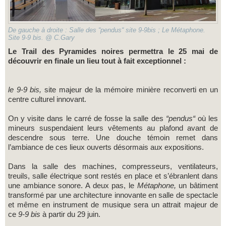
De gauche à droite : Salle des “pendus“ site 9-9bis ; Le Métaphone.
Site 9-9 bis. @ C.Gary
Le Trail des Pyramides noires permettra le 25 mai de
découvrir en finale un lieu tout à fait exceptionnel :
le 9-9 bis,
site majeur de la mémoire minière reconverti en un
centre culturel innovant.
On y visite dans le carré de fosse la salle des
“pendus“
où les
mineurs suspendaient leurs vêtements au plafond avant de
descendre sous terre. Une douche témoin remet dans
l’ambiance de ces lieux ouverts désormais aux expositions.
Dans la salle des machines, compresseurs, ventilateurs,
treuils, salle électrique sont restés en place et s’ébranlent dans
une ambiance sonore. A deux pas, le
Métaphone,
un bâtiment
transformé par une architecture innovante en salle de spectacle
et même en instrument de musique sera un attrait majeur de
ce
9-9 bis
à partir du 29 juin.