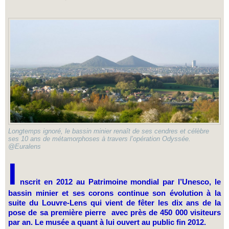
Longtemps ignoré, le bassin minier renaît de ses cendres et célèbre
ses 10 ans de métamorphoses à travers l’opération Odyssée.
@Euralens
I
nscrit en 2012 au Patrimoine mondial par l’Unesco, le
bassin minier et ses corons continue son évolution à la
suite du Louvre-Lens qui vient de fêter les dix ans de la
pose de sa première pierre avec près de 450 000 visiteurs
par an. Le musée a quant à lui ouvert au public fin 2012.