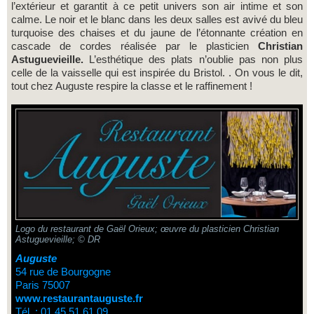
l’extérieur et garantit à ce petit univers son air intime et son
calme. Le noir et le blanc dans les deux salles est avivé du bleu
turquoise des chaises et du jaune de l’étonnante création en
cascade de cordes réalisée par le plasticien
Christian
Astuguevieille.
L’esthétique des plats n’oublie pas non plus
celle de la vaisselle qui est inspirée du Bristol. . On vous le dit,
tout chez Auguste respire la classe et le raffinement
!
Logo du restaurant de Gaël Orieux; œuvre du plasticien Christian
Astuguevieille; © DR
Auguste
54 rue de Bourgogne
Paris 75007
www.restaurantauguste.fr
Tél. : 01 45 51 61 09