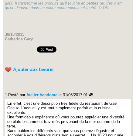
goût. Il transforme les produits qu’il touche en petites œuvres d’art
qu’on déguste dans un cadre contemporain et feutré. © DR
30/10/2015
Catherine Gary
Ajouter aux favoris
1.
Posté par
Atelier Vendome
le 31/05/2017 01:45
En effet, c'est une description très fidèle du restaurant de Gaël
Orieux. L'accueil y est tout simplement parfait et la cuisine
excellente.
Une formidable expérience où vous pourrez apprécier une diversité
de plats brillamment travaillés provenant de la mer comme de la
terre.
Sans oublier les différents vins que vous pourrez déguster et
accorder à vos différents plats (vin au verre).... Un 18/20 pour une