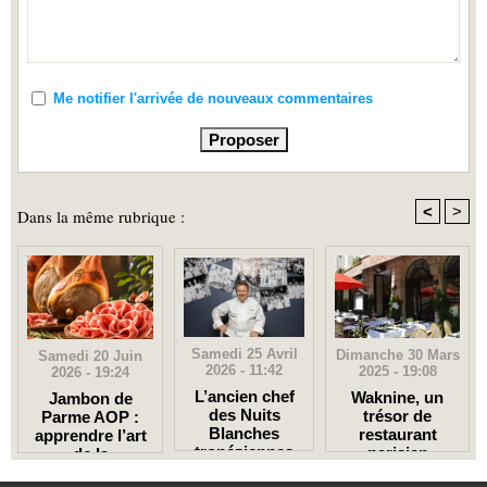
Me notifier l'arrivée de nouveaux commentaires
<
>
Dans la même rubrique :
Samedi 25 Avril
Dimanche 30 Mars
Samedi 20 Juin
2026 - 11:42
2025 - 19:08
2026 - 19:24
L’ancien chef
Waknine, un
Jambon de
des Nuits
trésor de
Parme AOP :
Blanches
restaurant
apprendre l’art
tropéziennes
parisien
de la
ouvre deux
dégustation à