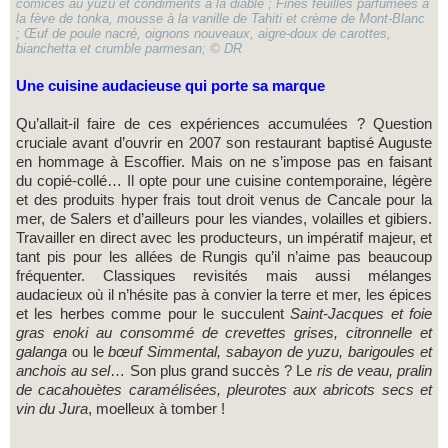
comices au yuzu et condiments à la diable ; Fines feuilles parfumées à
la fève de tonka, mousse à la vanille de Tahiti et crème de Mont-Blanc
; Œuf de poule nacré, oignons nouveaux, aigre-doux de carottes,
bianchetta et crumble parmesan; © DR
Une cuisine audacieuse qui porte sa marque
Qu’allait-il faire de ces expériences accumulées ? Question
cruciale avant d’ouvrir en 2007 son restaurant baptisé Auguste
en hommage à Escoffier. Mais on ne s’impose pas en faisant
du copié-collé… Il opte pour une cuisine contemporaine, légère
et des produits hyper frais tout droit venus de Cancale pour la
mer, de Salers et d’ailleurs pour les viandes, volailles et gibiers.
Travailler en direct avec les producteurs, un impératif majeur, et
tant pis pour les allées de Rungis qu’il n’aime pas beaucoup
fréquenter. Classiques revisités mais aussi mélanges
audacieux où il n’hésite pas à convier la terre et mer, les épices
et les herbes comme pour le succulent
Saint-Jacques et foie
gras enoki au consommé de crevettes grises, citronnelle et
galanga
ou le
bœuf Simmental, sabayon de yuzu, barigoules et
anchois au sel
… Son plus grand succès ? Le
r
is de veau, pralin
de cacahouètes caramélisées, pleurotes aux abricots secs et
vin du Jura
, moelleux à tomber !