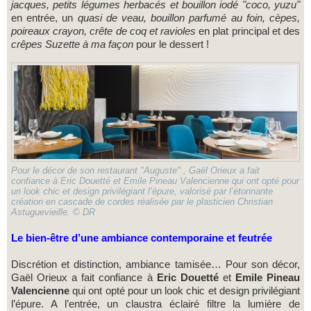
jacques, petits légumes herbacés et bouillon iodé "coco, yuzu"
en entrée, un
quasi de veau, bouillon parfumé au foin, cèpes,
poireaux crayon, crête de coq et ravioles
en plat principal et des
crêpes Suzette à ma façon
pour le dessert !
Pour le décor de son restaurant "Auguste" , Gaël Orieux a fait
confiance à Eric Douetté et Emile Pineau Valencienne qui ont opté pour
un look chic et design privilégiant l’épure, valorisé par l’étonnante
création en cascade de cordes réalisée par le plasticien Christian
Astuguevieille. © DR
Le bien-être d’une
ambiance contemporaine et feutrée
Discrétion et distinction, ambiance tamisée… Pour son décor,
Gaël Orieux a fait confiance à
Eric Douetté
et
Emile Pineau
Valencienne
qui ont opté pour un look chic et design privilégiant
l’épure. A l’entrée, un claustra éclairé filtre la lumière de