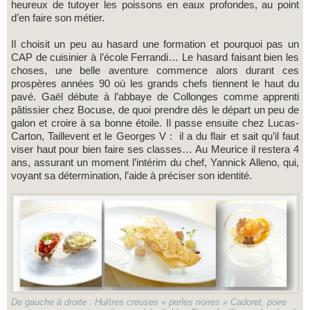
heureux de tutoyer les poissons en eaux profondes, au point
d’en faire son métier.
Il choisit un peu au hasard une formation et pourquoi pas un
CAP de cuisinier à l’école Ferrandi… Le hasard faisant bien les
choses, une belle aventure commence alors durant ces
prospères années 90 où les grands chefs tiennent le haut du
pavé. Gaël débute à l’abbaye de Collonges comme apprenti
pâtissier chez Bocuse, de quoi prendre dès le départ un peu de
galon et croire à sa bonne étoile. Il passe ensuite chez Lucas-
Carton, Taillevent et le Georges V : il a du flair et sait qu’il faut
viser haut pour bien faire ses classes… Au Meurice il restera 4
ans, assurant un moment l’intérim du chef, Yannick Alleno, qui,
voyant sa détermination, l’aide à préciser son identité.
De gauche à droite : Huîtres creuses « perles noires » Cadoret, poire