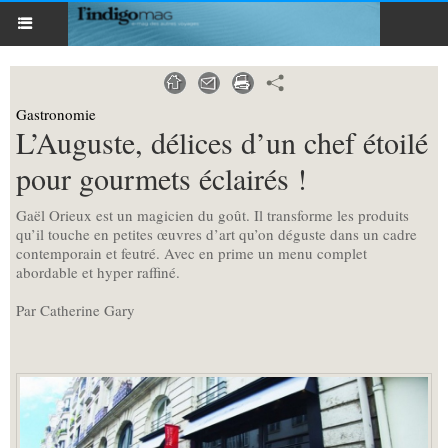
Gastronomie
L’Auguste, délices d’un chef étoilé
pour gourmets éclairés !
Gaël Orieux est un magicien du goût. Il transforme les produits
qu’il touche en petites œuvres d’art qu’on déguste dans un cadre
contemporain et feutré. Avec en prime un menu complet
abordable et hyper raffiné.
Par Catherine Gary