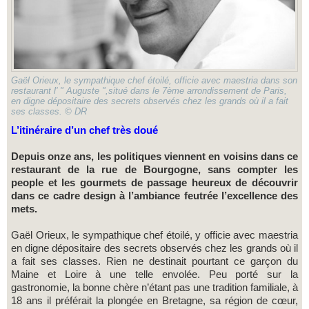
Gaël Orieux, le sympathique chef étoilé, officie avec maestria dans son
restaurant l' " Auguste ",situé dans le 7ème arrondissement de Paris,
en digne dépositaire des secrets observés chez les grands où il a fait
ses classes. © DR
L’itinéraire d’un chef très doué
Depuis onze ans, les politiques viennent en voisins dans ce
restaurant de la rue de Bourgogne, sans compter les
people et les gourmets de passage heureux de découvrir
dans ce cadre design à l’ambiance feutrée l’excellence des
mets.
Gaël Orieux, le sympathique chef étoilé, y officie avec maestria
en digne dépositaire des secrets observés chez les grands où il
a fait ses classes. Rien ne destinait pourtant ce garçon du
Maine et Loire à une telle envolée. Peu porté sur la
gastronomie, la bonne chère n’étant pas une tradition familiale, à
18 ans il préférait la plongée en Bretagne, sa région de cœur,