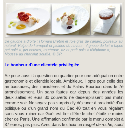
De gauche à droite : Homard Breton et foie gras de canard, poireaux au
naturel, Pulpe de kumquat et pickles de navets ; Agneau de lait « façon
pré-salé », jus cerises, tourteaux, riz et petit pois « téléphone »;
Mousse au chocolat soufflé. © DR
Le bonheur d’une clientèle privilégiée
Se pose aussi la question du quartier pour une adéquation entre
gastronomie et clientèle locale. Ambitieux, il opte pour celle des
ambassades, des ministères et du Palais Bourbon dans le 7è
arrondissement. Un sans fautes car depuis des années les
deux salles et leurs 30 couverts ne désemplissent pas matin
comme soir. Ne soyez pas surpris d’y déjeuner à proximité d’un
politique ou d’un grand nom du Cac 40 tout en vous régalant
sans vous ruiner car Gaël est fier d’être le chef étoilé le moins
cher de Paris. Une affirmation confirmée par le menu complet à
37 euros, pas plus. Avec dans le choix un
rouget de roche, saint