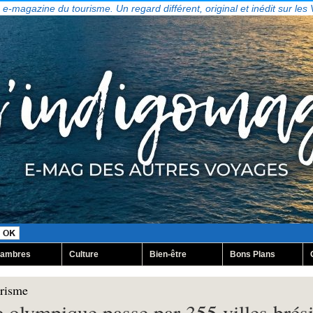
, e-magazine du tourisme. Un regard différent, original et inédit sur les
ambres
Culture
Bien-être
Bons Plans
urisme
 olympique passe par 355 villes brési