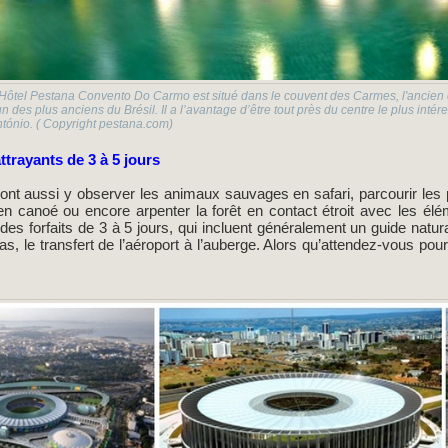
’Hôtel Pestana Convento Do Carmo est situé dans le couvent des Carmes, l'ancien
’un des plus anciens du Brésil. Il a l’avantage d’être tout près du centre le plus inté
tónio. ( Copyright pestana.com)
attrayants de 3 à 5 jours
ront aussi y observer les animaux sauvages en safari, parcourir les
en canoé ou encore arpenter la forêt en contact étroit avec les él
 des forfaits de 3 à 5 jours, qui incluent généralement un guide natu
as, le transfert de l’aéroport à l’auberge. Alors qu’attendez-vous po