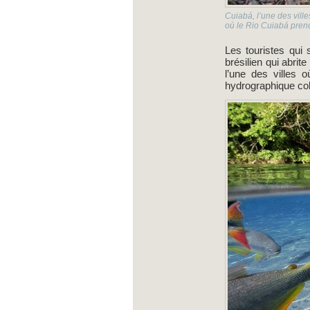
Cuiabá, l’une des ville
où le Rio Cuiabá prend 
Les touristes qui 
brésilien qui abri
l’une des villes 
hydrographique col