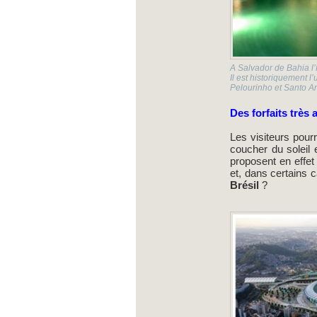
A Salvador de Bahia l
Il est historiquement l
Pelourinho et Santo An
Des forfaits très 
Les visiteurs pour
coucher du soleil 
proposent en effet
et, dans certains c
Brésil
?