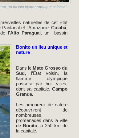
raguai, un bassin hydrographique colossal,
merveilles naturelles de cet État
e Pantanal et l’Amazonie.
Cuiabá,
e de
l’Alto Paraguai
, un bassin
Bonito un lieu unique et
nature
Dans le
Mato Grosso du
Sud,
l’État voisin, la
flamme olympique
passera par huit villes,
dont sa capitale,
Campo
Grande.
Les amoureux de nature
découvriront de
nombreuses
promenades dans la ville
de
Bonito,
à 250 km de
la capitale.