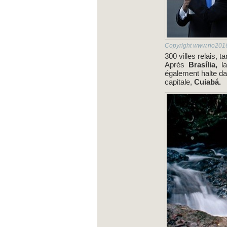
Copyright www.rio2016
300 villes relais, 
Après
Brasília,
l
également halte da
capitale,
Cuiabá.