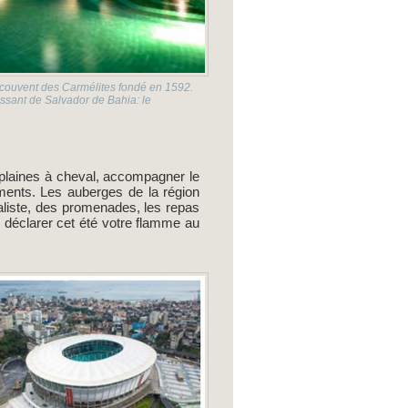
 couvent des Carmélites fondé en 1592.
ressant de Salvador de Bahia: le
 plaines à cheval, accompagner le
éments. Les auberges de la région
raliste, des promenades, les repas
ur déclarer cet été votre flamme au