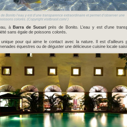
 de Bonito l’eau y est d’une transparence extraordinaire et permet d’observer une
oissons colorés. (Copyright visitbrasil.com/ )
’eau, à
Barra de Sucuri
près de Bonito. L’eau y est d’une transp
iété sans égale de poissons colorés.
 unique pour qui aime le contact avec la nature. Il est d’ailleurs 
omenades équestres ou de déguster une délicieuse cuisine locale saisi