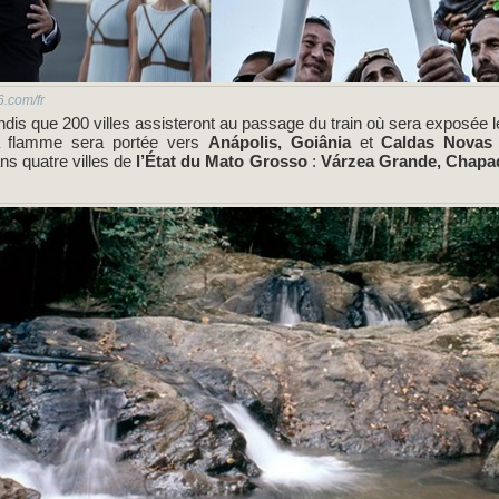
.com/fr
tandis que 200 villes assisteront au passage du train où sera exposée 
a flamme sera portée vers
Anápolis, Goiânia
et
Caldas Novas
ns quatre villes de
l’État du Mato Grosso
:
Várzea Grande, Chapa