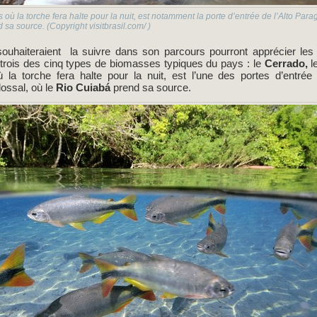
s où la torche fera halte pour la nuit, est notamment la porte d’entrée de l’Alto Pa
sa source. (Copyright visitbrasil.com/ )
souhaiteraient la suivre dans son parcours pourront apprécier les 
te trois des cinq types de biomasses typiques du
pays
: le
Cerrado,
l
où la torche fera halte pour la nuit, est l’une des portes d’entré
ossal, où le
Rio Cuiabá
prend sa source.