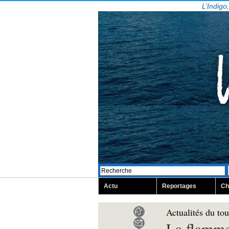
L’Indigo
Actu
Reportages
Ch
Actualités du to
La flamme