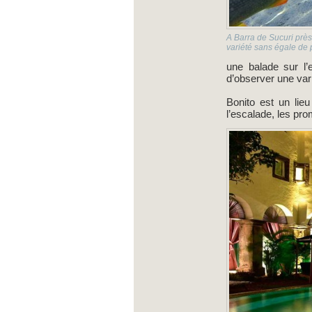
A Barra de Sucuri près
variété sans égale de p
une balade sur l
d’observer une var
Bonito est un lieu
l’escalade, les pr