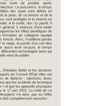
ne sorte de pistolet, après
onducteur. La puissance, le temps
pétition des spots sont définis en
de la peau, de sa texture et de la
ux sont protégés et la séance se
t. A la sortie, rien n’y paraît. Il
En général, 3 séances d’une petite
apprécier les effets bénéfiques de
a formation de collagène repulpe
ls foncés. Alors, n’oublions jamais
 la neige, la pureté d’un ciel bleu
ons aussi avoir recours, le temps
différentes technologies laser qui
lle vient de publier.
, Ghislaine Beilin et les docteurs
près du Conseil d’Etat elles ont
 de lipolyse : injections, laser,
onnu que les incidents de technique
e »
et que les appareils physiques
 le 17 juin 2011. La suite de ce
irurgiens n’a donc pas eu l’effet
hui être complètement rassurés !