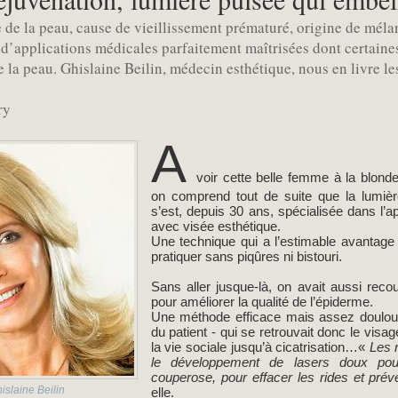
e de la peau, cause de vieillissement prématuré, origine de mé
d’applications médicales parfaitement maîtrisées dont certaines 
 la peau. Ghislaine Beilin, médecin esthétique, nous en livre les
ry
A
voir cette belle femme à la blonde
on comprend tout de suite que la lumière
s’est, depuis 30 ans, spécialisée dans l’
avec visée esthétique.
Une technique qui a l’estimable avantage
pratiquer sans piqûres ni bistouri.
Sans aller jusque-là, on avait aussi rec
pour améliorer la qualité de l’épiderme.
Une méthode efficace mais assez doulour
du patient - qui se retrouvait donc le visag
la vie sociale jusqu’à cicatrisation…«
Les 
le développement de lasers doux pour 
couperose, pour effacer les rides et préve
islaine Beilin
elle.