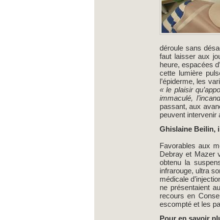
déroule sans désagr
faut laisser aux j
heure, espacées d’
cette lumière pul
l’épiderme, les var
« le plaisir qu’app
immaculé, l’inca
passant, aux avancé
peuvent intervenir 
Ghislaine Beilin,
Favorables aux mét
Debray et Mazer v
obtenu la suspensi
infrarouge, ultra s
médicale d’injectio
ne présentaient a
recours en Conseil
escompté et les pat
Pour en savoir pl