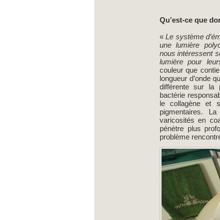
Qu’est-ce que don
«
Le système d’émi
une lumière poly
nous intéressent s
lumière pour leur
couleur que contie
longueur d’onde qui
différente sur la
bactérie responsab
le collagène et 
pigmentaires. La
varicosités en co
pénètre plus prof
problème rencontr