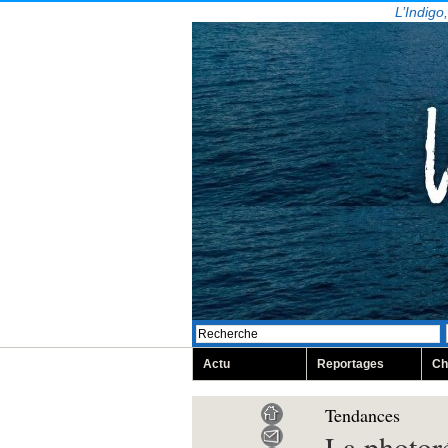
L’Indigo
Actu
Reportages
Ch
Tendances
La photoré