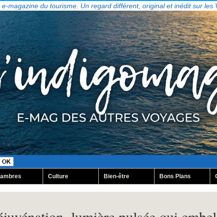
, e-magazine du tourisme. Un regard différent, original et inédit sur les
ambres
Culture
Bien-être
Bons Plans
juvénation, lumière pulsée qui embel