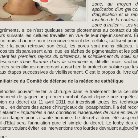
zone, au moyen d’u
application d’un gel c
d’application et la ré
fonction de la couleur 
zone à traiter
». Les ye
éments, si ce n’est quelques petits picotements au contact du pistole
ours suivants les cellules travailler en vue de leur rajeunissement. 
un mois chacune pour le renouvellement des cellules, suffisent pour 
sée : la peau retrouve son éclat, les pores sont moins dilatées, l
icosités disparaissent ainsi que les tâches de pigmentation et les poi
ortent les premiers rayons du printemps, le scintillement du soleil sur
ndescence d’une flamme dans la cheminée
», dit-elle, mais sach
es scientifiques concernant aussi bien la protection solaire que les 
aux étapes successives du vieillissement. C’est le propos du livre qu’e
 initiatrice du Comité de défense de la médecine esthétique
hodes pouvant éviter la chirurgie dans le traitement de la cellulite
iennent de gagner un premier combat. Ayant déposé une requête au
on du décret du 11 avril 2011 qui interdisait toutes les techniques
ons… en dehors des actes chirurgicaux de lipoaspiration. Il a été rec
n étaient «
imputables à des conditions inadéquates de mise en œuvr
ucun danger pour la santé humaine. Le décret a donc été suspendu
 d’Etat sera l’annulation pure et simple du décret. Le lobby des ch
ients voulant éviter les interventions trop lourdes devraient aujourd’
us :