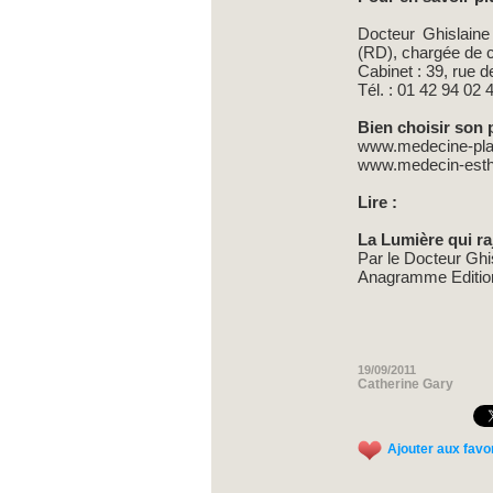
Docteur Ghislaine 
(RD), chargée de co
Cabinet : 39, rue 
Tél. : 01 42 94 02 
Bien choisir son p
www.medecine-pla
www.medecin-esthe
Lire :
La Lumière qui ra
Par le Docteur Ghis
Anagramme Edition
19/09/2011
Catherine Gary
Ajouter aux favo