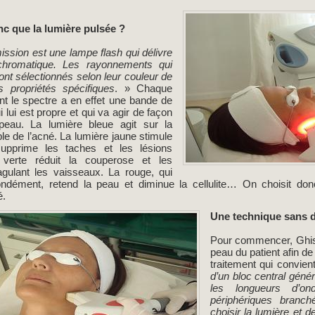
c que la lumière pulsée ?
ssion est une lampe flash qui délivre
chromatique. Les rayonnements qui
ont sélectionnés selon leur couleur de
s propriétés spécifiques
. » Chaque
nt le spectre a en effet une bande de
 lui est propre et qui va agir de façon
 peau. La lumière bleue agit sur la
le de l’acné. La lumière jaune stimule
supprime les taches et les lésions
 verte réduit la couperose et les
agulant les vaisseaux. La rouge, qui
ondément, retend la peau et diminue la cellulite… On choisit don
é.
Une technique sans d
Pour commencer, Ghislai
peau du patient afin de d
traitement qui convient
d’un bloc central géné
les longueurs d’o
périphériques branch
choisir la lumière et d