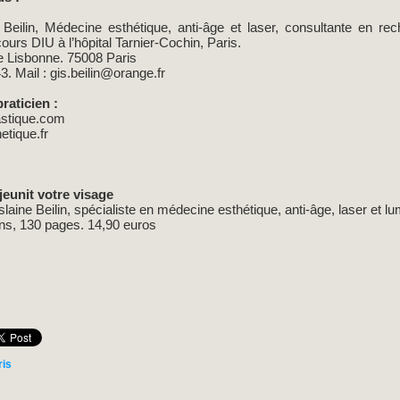
Beilin, Médecine esthétique, anti-âge et laser, consultante en re
urs DIU à l’hôpital Tarnier-Cochin, Paris.
de Lisbonne. 75008 Paris
43. Mail : gis.beilin@orange.fr
raticien :
stique.com
tique.fr
jeunit votre visage
laine Beilin, spécialiste en médecine esthétique, anti-âge, laser et lu
s, 130 pages. 14,90 euros
ris