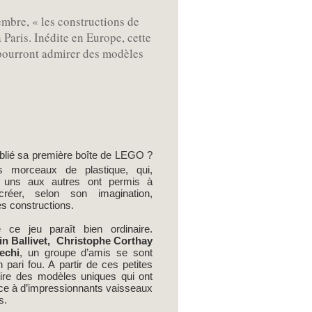
embre, « les constructions de
Paris. Inédite en Europe, cette
s pourront admirer des modèles
ublié sa première boîte de LEGO ?
ts morceaux de plastique, qui,
s uns aux autres ont permis à
éer, selon son imagination,
es constructions.
 ce jeu paraît bien ordinaire.
n Ballivet,
Christophe Corthay
echi
, un groupe d’amis se sont
pari fou. A partir de ces petites
uire des modèles uniques qui ont
ce à d’impressionnants vaisseaux
s.