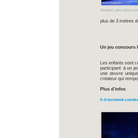
Venator ,une pièce un
plus de 3 mètres d
Un jeu concours l
Les enfants sont co
participant à un je
une œuvre unique.
créateur qui rempo
Plus d'infos
fr-fr.
facebook
.com/le