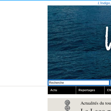
L’Indigo
Actu
Reportages
Ch
Actualités du to
Le Lego p