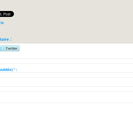
ris
aire :
ubliée) * :