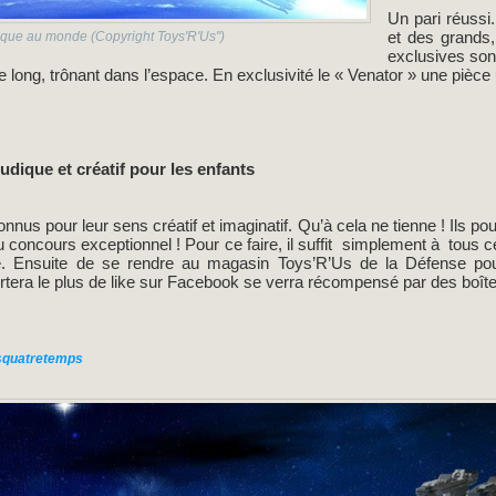
Un pari réussi. 
et des grands
ique au monde (Copyright Toys'R'Us")
exclusives son
e long, trônant dans l’espace. En exclusivité le « Venator » une pièc
udique et créatif pour les enfants
nnus pour leur sens créatif et imaginatif. Qu’à cela ne tienne ! Ils pou
u concours exceptionnel ! Pour ce faire, il suffit simplement à tous 
 Ensuite de se rendre au magasin Toys’R’Us de la Défense pour l
rtera le plus de like sur Facebook se verra récompensé par des boîte
s
quatretemps