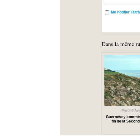
Me notifier l'a
Dans la même ru
Mardi 8 Avr
Guernesey commém
fin de la Secon