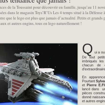
nces de la Toussaint pour découvrir en famille, jusqu’au 11 nov
ées dans le magasin Toys’R’Us Les 4 temps situé à la Défense à 
re que le lego est plus que jamais d’actualité. Petits et grand
aux et autres engins, tous en lego naturellement !
Q
ui a o
De tout peti
imbriqués le
chacun de cr
d’extraordinair
En apparence
Pourtant
Sylvai
et
Pierre E.Fl
lancé dans un 
pièces constr
donné naissan
et autres engin