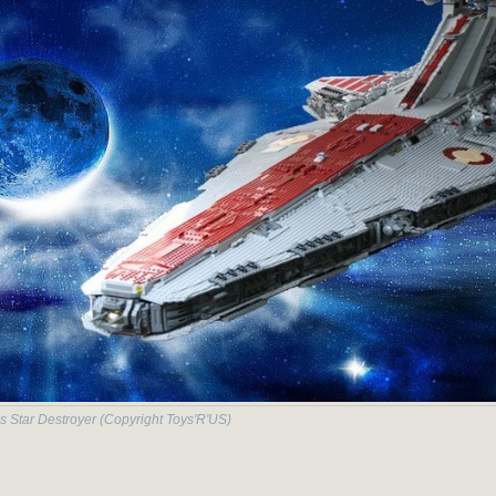
s Star Destroyer (Copyright Toys'R'US)