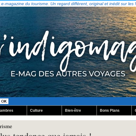
, e-magazine du tourisme. Un regard différent, original et inédit sur les
ambres
Culture
Bien-être
Bons Plans
urisme
lus tendance que jamais !