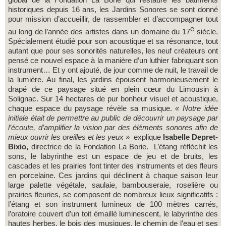
historiques depuis 16 ans, les Jardins Sonores se sont donné
pour mission d’accueillir, de rassembler et d’accompagner tout
e
au long de l’année des artistes dans un domaine du 17
siècle.
Spécialement étudié pour son acoustique et sa résonance, tout
autant que pour ses sonorités naturelles, les neuf créateurs ont
pensé ce nouvel espace à la manière d’un luthier fabriquant son
instrument… Et y ont ajouté, de jour comme de nuit, le travail de
la lumière. Au final, les jardins épousent harmonieusement le
drapé de ce paysage situé en plein cœur du Limousin à
Solignac. Sur 14 hectares de pur bonheur visuel et acoustique,
chaque espace du paysage révèle sa musique.
« Notre idée
initiale était de permettre au public de découvrir un paysage par
l’écoute, d’amplifier la vision par des éléments sonores afin de
mieux ouvrir les oreilles et les yeux »
explique
Isabelle Depret-
Bixio,
directrice de la Fondation La Borie. L’étang réfléchit les
sons, le labyrinthe est un espace de jeu et de bruits, les
cascades et les prairies font tinter des instruments et des fleurs
en porcelaine. Ces jardins qui déclinent à chaque saison leur
large palette végétale, saulaie, bambouseraie, roselière ou
prairies fleuries, se composent de nombreux lieux significatifs :
l’étang et son instrument lumineux de 100 mètres carrés,
l’oratoire couvert d’un toit émaillé luminescent, le labyrinthe des
hautes herbes, le bois des musiques, le chemin de l’eau et ses