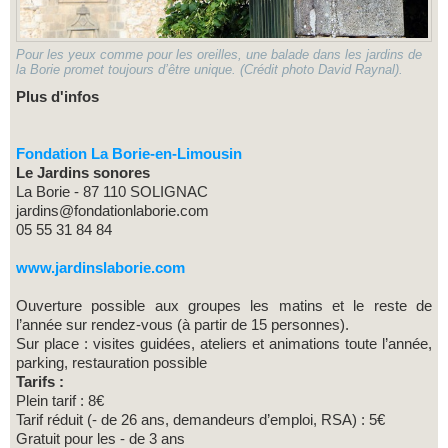
Pour les yeux comme pour les oreilles, une balade dans les jardins de
la Borie promet toujours d’être unique. (Crédit photo David Raynal).
Plus d'infos
Fondation La Borie-en-Limousin
Le Jardins sonores
La Borie - 87 110 SOLIGNAC
jardins@fondationlaborie.com
05 55 31 84 84
www.jardinslaborie.com
Ouverture possible aux groupes les matins et le reste de
l’année sur rendez-vous (à partir de 15 personnes).
Sur place : visites guidées, ateliers et animations toute l’année,
parking, restauration possible
Tarifs :
Plein tarif : 8€
Tarif réduit (- de 26 ans, demandeurs d’emploi, RSA) : 5€
Gratuit pour les - de 3 ans