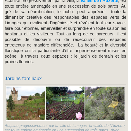
Acquise progressivement par la ville, la
vallée de l’Auzette
, est
toute entière aménagée en une succession de trois parcs. Au
gré de sa déambulation, le public peut apprécier toute la
dimension créative des responsables des espaces verts de
Limoges qui rivalisent d’ingéniosité et révèlent tout leur savoir-
faire pour étonner, émerveiller et surprendre en toute saison les
habitants et les visiteurs. Tout au long de ce parcours, il est
possible de découvrir ou de redécouvrir des espaces
entretenus de manière différenciée. La beauté et la diversité
floristique ont la particularité d’être ingénieusement mises en
scène à travers deux espaces : le jardin de demain et les
praires fleuries.
Jardins familiaux
Acquise progressivement par la ville de Limoges, la vallée de l’Auzette,
est toute entière aménagée en une succession de trois parcs. Avec