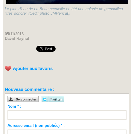
Le plan d'eau de La Borie accueille en été une colonie de grenouilles
"très sonore" (Cédit photo JMPéricat).
05/11/2013
David Raynal
Ajouter aux favoris
Nouveau commentaire :
Nom * :
Adresse email (non publiée) * :