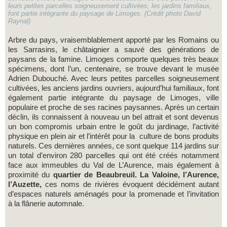
leurs petites parcelles soigneusement cultivées, les jardins familiaux,
font partie intégrante du paysage de Limoges. (Crédit photo David
Raynal)
Arbre du pays, vraisemblablement apporté par les Romains ou
les Sarrasins, le châtaignier a sauvé des générations de
paysans de la famine. Limoges comporte quelques très beaux
spécimens, dont l’un, centenaire, se trouve devant le musée
Adrien Dubouché. Avec leurs petites parcelles soigneusement
cultivées, les anciens jardins ouvriers, aujourd’hui familiaux, font
également partie intégrante du paysage de Limoges, ville
populaire et proche de ses racines paysannes. Après un certain
déclin, ils connaissent à nouveau un bel attrait et sont devenus
un bon compromis urbain entre le goût du jardinage, l’activité
physique en plein air et l’intérêt pour la culture de bons produits
naturels. Ces dernières années, ce sont quelque 114 jardins sur
un total d’environ 280 parcelles qui ont été créés notamment
face aux immeubles du Val de L’Aurence, mais également à
proximité du
quartier de Beaubreuil. La Valoine, l’Aurence,
l’Auzette,
ces noms de rivières évoquent décidément autant
d’espaces naturels aménagés pour la promenade et l’invitation
à la flânerie automnale.