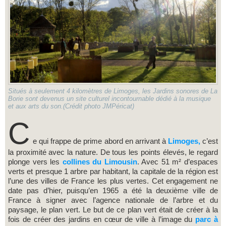
Situés à seulement 4 kilomètres de Limoges, les Jardins sonores de La
Borie sont devenus un site culturel incontournable dédié à la musique
et aux arts du son.(Crédit photo JMPéricat)
C
e qui frappe de prime abord en arrivant à
Limoges,
c’est
la proximité avec la nature. De tous les points élevés, le regard
plonge vers les
collines du Limousin
. Avec 51 m² d’espaces
verts et presque 1 arbre par habitant, la capitale de la région est
l’une des villes de France les plus vertes. Cet engagement ne
date pas d’hier, puisqu’en 1965 a été la deuxième ville de
France à signer avec l’agence nationale de l’arbre et du
paysage, le plan vert. Le but de ce plan vert était de créer à la
fois de créer des jardins en cœur de ville à l’image du
parc à