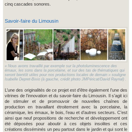
cinq cascades sonores.
Savoir-faire du Limousin
« Nous avons travaillé par exemple sur la photoluminescence des
émaux, les sons dans la porcelaine, et sur des tas de thématiques qui
seront bientôt utiles pour nos productions locales de demain » souligne
Isabelle Depret-Bixio (à gauche, crédit photo JMPéricat/David Raynal) .
L’une des originalités de ce projet est d’être également l’une des
vitrines de l’innovation et du savoir-faire du Limousin. Il s’agit ici
de stimuler et de promouvoir de nouvelles chaînes de
production en travaillant étroitement avec la porcelaine, la
céramique, les émaux, le bois, l’eau et d’autres secteurs. C’est
ainsi que neuf propositions de recherche et développement ont
été déposées pour aboutir à ces objets insolites et ces
créations disséminés un peu partout dans le jardin et qui sont le