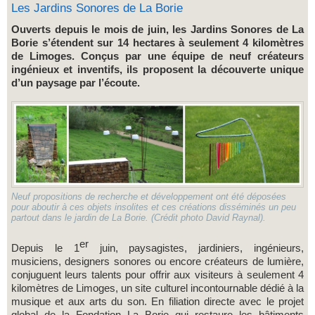
Les Jardins Sonores de La Borie
Ouverts depuis le mois de juin, les Jardins Sonores de La
Borie s’étendent sur 14
hectares à seulement 4 kilomètres
de Limoges. Conçus par une équipe de neuf créateurs
ingénieux et inventifs, ils proposent la découverte unique
d’un paysage par l’écoute.
Neuf propositions de recherche et développement ont été déposées
pour aboutir à ces objets insolites et ces créations disséminés un peu
partout dans le jardin de La Borie. (Crédit photo David Raynal).
er
Depuis le 1
juin, paysagistes, jardiniers, ingénieurs,
musiciens, designers sonores ou encore créateurs de lumière,
conjuguent leurs talents pour offrir aux visiteurs à seulement 4
kilomètres de Limoges, un site culturel incontournable dédié à la
musique et aux arts du son. En filiation directe avec le projet
global de la Fondation La Borie qui restaure les bâtiments