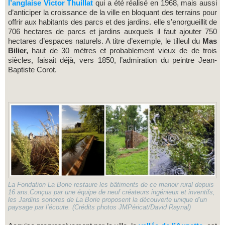
l’anglaise Victor Thuillat
qui a été réalisé en 1968, mais aussi
d’anticiper la croissance de la ville en bloquant des terrains pour
offrir aux habitants des parcs et des jardins. elle s’enorgueillit de
706 hectares de parcs et jardins auxquels il faut ajouter 750
hectares d’espaces naturels. A titre d’exemple, le tilleul du
Mas
Bilier,
haut de 30 mètres et probablement vieux de de trois
siècles, faisait déjà, vers 1850, l’admiration du peintre Jean-
Baptiste Corot.
La Fondation La Borie restaure les bâtiments de ce manoir rural depuis
16 ans.Conçus par une équipe de neuf créateurs ingénieux et inventifs,
les Jardins sonores de La Borie proposent la découverte unique d’un
paysage par l’écoute. (Crédits photos JMPéricat/David Raynal)