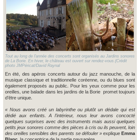
Tout au long de l'année des concerts sont organisés au Jardins sonores
de La Borie. En hiver, le château est ouvert sur rendez-vous.(Crédit
photo JMPéricat/David Raynal
En été, des apéros concerts autour du jazz manouche, de la
musique classique et traditionnelle coréenne, ou du blues sont
également proposés au public. Pour les yeux comme pour les
oreilles, une balade dans les jardins de la Borie promet toujours
d’être unique.
« Nous avons créé un labyrinthe ou plutôt un dédale qui est
dédié aux enfants. A l’intérieur, nous leur avons concocté
quelques surprises avec des instruments mais aussi quelques
petits jeux sonores comme des pièces à cris ou ils peuvent, loin
des oreilles sensibles des parents se défouler »
explique
Emma
Blanc,
la conceptrice de la partie paysagère.