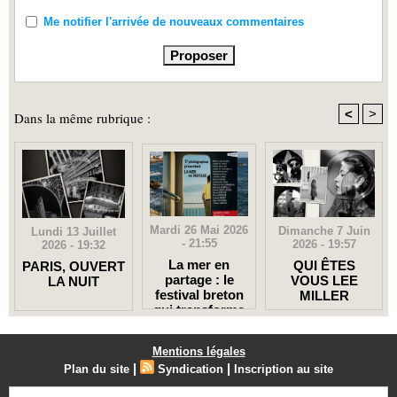
Me notifier l'arrivée de nouveaux commentaires
<
>
Dans la même rubrique :
Mardi 26 Mai 2026
Dimanche 7 Juin
Lundi 13 Juillet
- 21:55
2026 - 19:57
2026 - 19:32
La mer en
QUI ÊTES
PARIS, OUVERT
partage : le
VOUS LEE
LA NUIT
festival breton
MILLER
qui transforme
un port en
galerie à ciel
Mentions légales
ouvert
|
|
Plan du site
Syndication
Inscription au site