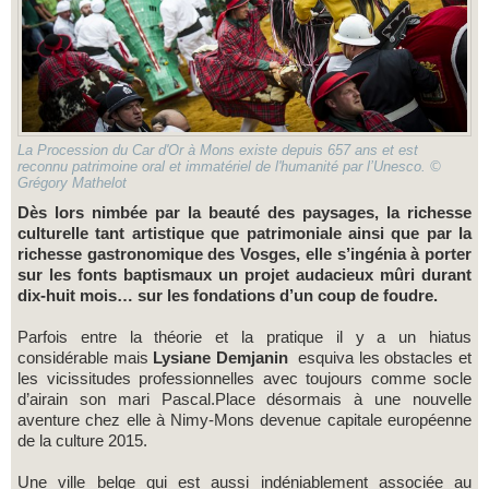
La Procession du Car d'Or à Mons existe depuis 657 ans et est
reconnu patrimoine oral et immatériel de l'humanité par l’Unesco. ©
Grégory Mathelot
Dès lors nimbée par la beauté des paysages, la richesse
culturelle tant artistique que patrimoniale ainsi que par la
richesse gastronomique des Vosges, elle s’ingénia à porter
sur les fonts baptismaux un projet audacieux mûri durant
dix-huit mois… sur les fondations d’un coup de foudre.
Parfois entre la théorie et la pratique il y a un hiatus
considérable mais
Lysiane Demjanin
esquiva les obstacles et
les vicissitudes professionnelles avec toujours comme socle
d’airain son mari Pascal.Place désormais à une nouvelle
aventure chez elle à Nimy-Mons devenue capitale européenne
de la culture 2015.
Une ville belge qui est aussi indéniablement associée au