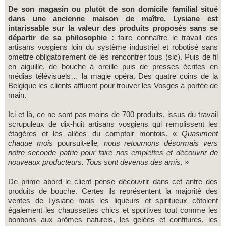
De son magasin ou plutôt de son domicile familial situé
dans une ancienne maison de maître, Lysiane est
intarissable sur la valeur des produits proposés sans se
départir de sa philosophie :
faire connaître le travail des
artisans vosgiens loin du système industriel et robotisé sans
omettre obligatoirement de les rencontrer tous (sic). Puis de fil
en aiguille, de bouche à oreille puis de presses écrites en
médias télévisuels… la magie opéra. Des quatre coins de la
Belgique les clients affluent pour trouver les Vosges à portée de
main.
Ici et là, ce ne sont pas moins de 700 produits, issus du travail
scrupuleux de dix-huit artisans vosgiens qui remplissent les
étagères et les allées du comptoir montois. «
Quasiment
chaque mois
poursuit-elle
, nous retournons désormais vers
notre seconde patrie pour faire nos emplettes et découvrir de
nouveaux producteurs. Tous sont devenus des amis.
»
De prime abord le client pense découvrir dans cet antre des
produits de bouche. Certes ils représentent la majorité des
ventes de Lysiane mais les liqueurs et spiritueux côtoient
également les chaussettes chics et sportives tout comme les
bonbons aux arômes naturels, les gelées et confitures, les