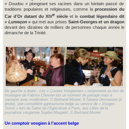
« Doudou »
plongeant ses racines dans un lointain passé de
traditions populaires et religieuses, comme la
procession du
e
Car d’Or datant du XIV
siècle
et le
combat légendaire dit
« Lumeçon »
qui met aux prises
Saint-Georges
et un dragon
devant des dizaines de milliers de personnes chaque année le
dimanche de la Trinité.
De gauche à droite : Les « Cuvées Vosgiennes » notamment au foin de
montagne de Fabrice Chevrier est un moment de partage mais à
savourer avec modération. © Bertrand Munier; 8 Tatiana Demeester (à
droite), une conseillère agritourisme belge au service de « Vosges-
Terroir » lors du Salon de l’Agriculture à Paris, aux côtés de la
journaliste vosgienne Sophie Maupetit. © Bertrand Munier
Un comptoir vosgien à l’accent belge