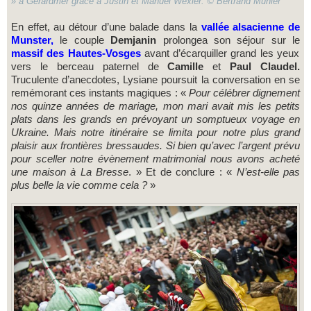
» à Gérardmer grâce à Justin et Manuel Wexler. © Bertrand Munier
En effet, au détour d’une balade dans la
vallée alsacienne de
Munster,
le couple
Demjanin
prolongea son séjour sur le
massif des Hautes-Vosges
avant d’écarquiller grand les yeux
vers le berceau paternel de
Camille
et
Paul Claudel.
Truculente d’anecdotes, Lysiane poursuit la conversation en se
remémorant ces instants magiques : «
Pour célébrer dignement
nos quinze années de mariage, mon mari avait mis les petits
plats dans les grands en prévoyant un somptueux voyage en
Ukraine. Mais notre itinéraire se limita pour notre plus grand
plaisir aux frontières bressaudes. Si bien qu’avec l’argent prévu
pour sceller notre évènement matrimonial nous avons acheté
une maison à La Bresse
. » Et de conclure : «
N’est-elle pas
plus belle la vie comme cela ?
»