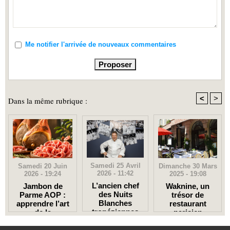
Me notifier l'arrivée de nouveaux commentaires
<
>
Dans la même rubrique :
Samedi 25 Avril
Dimanche 30 Mars
Samedi 20 Juin
2026 - 11:42
2025 - 19:08
2026 - 19:24
L’ancien chef
Waknine, un
Jambon de
des Nuits
trésor de
Parme AOP :
Blanches
restaurant
apprendre l’art
tropéziennes
parisien
de la
ouvre deux
dégustation à
restos à Paris
l’italienne