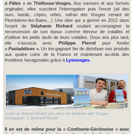
à Pâtes »
de
Thiéfosse-Vosges.
Aux saveurs et aux formes
originales, elles suscitent l’interrogation puis l’envie (ail des
ours, basilic, cèpes, orties, safran des Vosges venant de
Plombières-les-Bains…) Une idée qui a germé en 2012 dans
l’esprit de
Stéphanie Richard
voulant accompagner la
reconversion de son époux comme éleveur de volailles et
d’utiliser les petits œufs de leurs volatiles. Deux ans plus tard,
elle s’associa avec
Philippe Pierrel
pour fonder
« Pastadélices ».
Un trio gagnant fier de distribuer ses produits
aux quatre coins de la France et maintenant au-delà des
frontières hexagonales grâce à
Lysivosges.
Justin et Manuel Wexler unis dans les bonbons des Vosges
biologiques. © Bertrand Munier
Il en est de même pour la
« Confiserie-Gérômoise »
avec