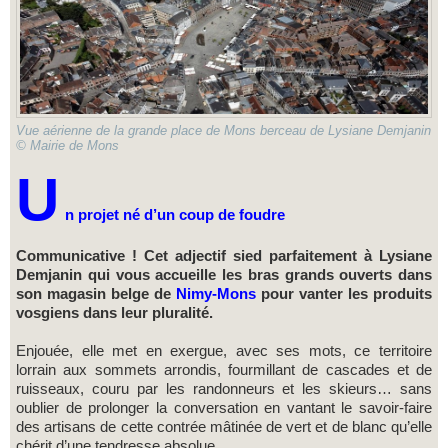
Vue aérienne de la grande place de Mons berceau de Lysiane Demjanin
© Mairie de Mons
U
n projet né d’un coup de foudre
Communicative ! Cet adjectif sied parfaitement à Lysiane
Demjanin qui vous accueille les bras grands ouverts dans
son magasin belge de
Nimy-Mons
pour vanter les produits
vosgiens dans leur pluralité.
Enjouée, elle met en exergue, avec ses mots, ce territoire
lorrain aux sommets arrondis, fourmillant de cascades et de
ruisseaux, couru par les randonneurs et les skieurs… sans
oublier de prolonger la conversation en vantant le savoir-faire
des artisans de cette contrée mâtinée de vert et de blanc qu’elle
chérit d’une tendresse absolue.