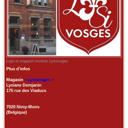
Logo et magasin montois Lysivosges
Plus d’infos
Magasin
« Lysivosges »
Lysiane Demjanin
175 rue des Viaducs
7020 Nimy-Mons
(Belgique)