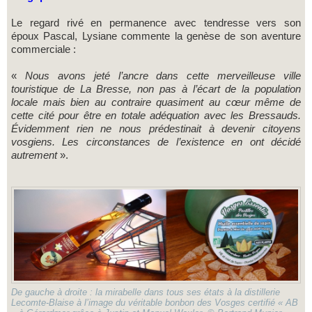
Le regard rivé en permanence avec tendresse vers son
époux Pascal, Lysiane commente la genèse de son aventure
commerciale :
«
Nous avons jeté l’ancre dans cette merveilleuse ville
touristique de La Bresse, non pas à l’écart de la population
locale mais bien au contraire quasiment au cœur même de
cette cité pour être en totale adéquation avec les Bressauds.
Évidemment rien ne nous prédestinait à devenir citoyens
vosgiens. Les circonstances de l’existence en ont décidé
autrement
».
De gauche à droite : la mirabelle dans tous ses états à la distillerie
Lecomte-Blaise à l’image du véritable bonbon des Vosges certifié « AB