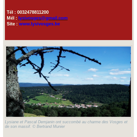
Tél : 0032478811200
Mél :
lysivosges@gmail.com
Site :
www.lysivosges.be
Lysiane et Pascal Demjanin ont succombé au charme des Vosges et
de son massif. © Bertrand Munier