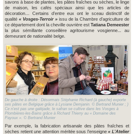
savons à base de plantes, les pâtes fraîches ou sèches, le linge
de maison, les cafés spéciaux ainsi que les articles de
décoration… Certains d’entre eux ont le sceau distinctif de
qualité
« Vosges-Terroir »
issu de la Chambre d’agriculture de
ce département dont la cheville ouvrière est
Tatiana Demeester
la plus sémillante conseillère agritourisme vosgienne... au
demeurant de nationalité belge.
De gauche à droite : Désormais Stéphanie Richard (à gauche) exporte
ses pâtes en Belgique grâce à Lysiane Demjanin. © Bertrand Munier ; )
Ce n’est pas une galéjade, le safran se cultive dans les Vosges à
Plombières-les-Bains grâce à Richard Thierry au « Domaine des
Payoux ». © Bertrand Munier
Par exemple, la fabrication artisanale des pâtes fraîches et
sèches retient une attention méritée sous l’enseigne
« L’Atelier