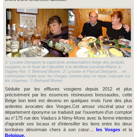
1/ Lysiane Demjanin la captivante ambassadrice belge des produits
vosgiens ou le rituel de l’absinthe à la distillerie Lecomte-Blaise à
Vagney-Nol. © Bertrand Munier; 2/ Lysiane et Pascal Demjanin… en
communion totale avec les Vosges comme pour ce repas marcaire sur
les chaumes. © Bertrand Munier
Séduite par les effluves vosgiens depuis 2012 et plus
précisément par les essences résineuses bressaudes, cette
Belge bon teint est devenu en quelques mois l’une des plus
ardentes avocates des Vosges.Cet amour viscéral pour ce
département éponyme se traduisit par l’ouverture d’un comptoir
au n°175 rue des Viaducs à Nimy-Mons avec la ferme intention
d’agrandir ses locaux et d’intensifier les liens entre les deux
territoires désormais chers à son cœur…
les Vosges
et la
Belgique.