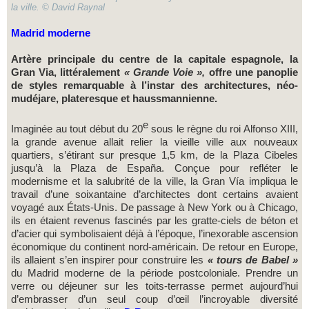
la ville. © David Raynal
Madrid moderne
Artère principale du centre de la capitale espagnole, la
Gran Via, littéralement
« Grande Voie »,
offre une panoplie
de styles remarquable à l’instar des architectures, néo-
mudéjare, plateresque et haussmannienne.
e
Imaginée au tout début du 20
sous le règne du roi Alfonso XIII,
la grande avenue allait relier la vieille ville aux nouveaux
quartiers, s’étirant sur presque 1,5 km, de la Plaza Cibeles
jusqu’à la Plaza de España. Conçue pour refléter le
modernisme et la salubrité de la ville, la Gran Vía impliqua le
travail d’une soixantaine d’architectes dont certains avaient
voyagé aux États-Unis. De passage à New York ou à Chicago,
ils en étaient revenus fascinés par les gratte-ciels de béton et
d’acier qui symbolisaient déjà à l’époque, l’inexorable ascension
économique du continent nord-américain. De retour en Europe,
ils allaient s’en inspirer pour construire les
« tours de Babel »
du Madrid moderne de la période postcoloniale. Prendre un
verre ou déjeuner sur les toits-terrasse permet aujourd’hui
d’embrasser d’un seul coup d’œil l’incroyable diversité