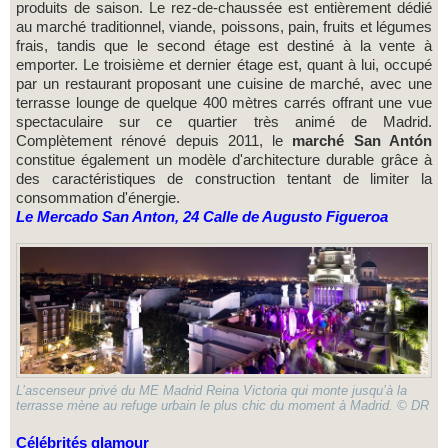
produits de saison. Le rez-de-chaussée est entièrement dédié
au marché traditionnel, viande, poissons, pain, fruits et légumes
frais, tandis que le second étage est destiné à la vente à
emporter. Le troisième et dernier étage est, quant à lui, occupé
par un restaurant proposant une cuisine de marché, avec une
terrasse lounge de quelque 400 mètres carrés offrant une vue
spectaculaire sur ce quartier très animé de Madrid.
Complètement rénové depuis 2011, le
marché San Antón
constitue également un modèle d'architecture durable grâce à
des caractéristiques de construction tentant de limiter la
consommation d'énergie.
Le Mercado San Anton, 24 Calle de Augusto Figueroa
L’ascenseur privé du ME Madrid Reina Victoria qui monte jusqu’à la
terrasse mène au refuge urbain le plus chic du moment à Madrid. © DR
Célébrités glamour