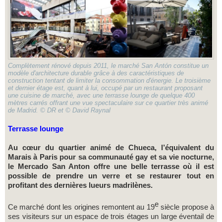
Complètement rénové depuis 2011, le marché San Antón constitue un
modèle d'architecture durable grâce à des caractéristiques de
construction tentant de limiter la consommation d'énergie. Le troisième
et dernier étage est, quant à lui, occupé par un restaurant proposant
une cuisine de marché, avec une terrasse lounge de quelque 400
mètres carrés offrant une vue spectaculaire sur ce quartier très animé
de Madrid. © DR et © David Raynal
Terrasse lounge
Au cœur du quartier animé de Chueca, l’équivalent du
Marais à Paris pour sa communauté gay et sa vie nocturne,
le Mercado San Anton offre une belle terrasse où il est
possible de prendre un verre et se restaurer tout en
profitant des dernières lueurs madrilènes.
e
Ce marché dont les origines remontent au 19
siècle propose à
ses visiteurs sur un espace de trois étages un large éventail de