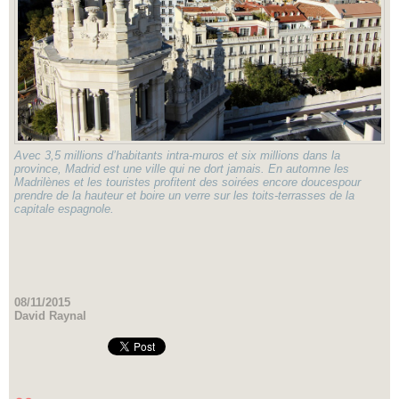
Avec 3,5 millions d’habitants intra-muros et six millions dans la
province, Madrid est une ville qui ne dort jamais. En automne les
Madrilènes et les touristes profitent des soirées encore doucespour
prendre de la hauteur et boire un verre sur les toits-terrasses de la
capitale espagnole.
08/11/2015
David Raynal