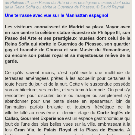
de Philippe III, son Paseo del Arte et ses prestigieux musées dont celui
de la Reina Sofía qui abrite le Guernica de Picasso. © David Raynal
Une terrasse avec vue sur le Manhattan espagnol
Les visiteurs connaissent de Madrid sa plaza Mayor avec
en son centre la célèbre statue équestre de Philippe III, son
Paseo del Arte et ses prestigieux musées dont celui de la
Reina Sofía qui abrite le Guernica de Picasso, son quartier
gay et branché de Chueca et son Musée du Romantisme,
ou encore son palais royal et sa majestueuse relève de la
garde.
Ce qu’ils savent moins, c’est qu’il existe une multitude de
terrasses aménagées prêtes à les accueillir pour certaines à
toute heure du jour et de la nuit. Cette ville suspendue possède
son architecture, ses codes, et ses lieux à la mode. On peut s’y
rencontrer pour discuter, boire ou manger ou simplement s’y
abandonner pour une petite sieste en apesanteur, loin de
l’animation parfois brulante et toujours frénétique de la
ville.Installé au neuvième et dernier étage du
Corte Inglés de
Callao, Gourmet Experience
est un espace gastronomique qui
jouit de l’une des plus belles vues sur la ville, embrassant à la
fois
Gran Vía, le Palais Royal et la Plaza de España.
A