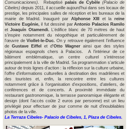
Comunicaciones)
. Rebaptisé
palais de Cybèle
(Palacio de
Cibeles)
depuis 2011, il accueille aujourd’hui dans ses locaux de
prestige, les principales salles de réception et les bureaux de la
mairie de Madrid. Inauguré par
Alphonse XIII
et la
reine
Victoire Eugénie,
il fut dessiné par
Antonio Palacios Ramilo
et
Joaquín Otamendi.
L'édifice blanc de 70 mètres de haut
s’inspire notamment du néogothique et particulièrement de
l'œuvre de
Viollet-le-Duc.
On y retrouve également l'influence
de
Gustave Eiffel
et d
'Otto Wagner
ainsi que des styles
régionaux espagnols chers à Palacios. A l’intérieur de ce
bâtiment emblématique, un centre culturel s'intéresse
principalement à la ville de Madrid. Sa programmation s'articule
autour de trois lignes d'action : la réflexion sur la culture urbaine,
l'offre d'informations culturelles à destination des madrilènes et
des touristes et, enfin, la rencontre entre les cultures
notamment grâce à l'organisation d'expositions, d'ateliers, de
conférences et de concerts. A proximité immédiate du
restaurant gastronomique, la terrasse panoramique élégante et
design (dont l’accès coûte 2 euros par personne) est un lieu
privilégié pour effectuer de jour comme de nuit d’inoubliables
photos de la ville.
La Terraza Cibeles- Palacio de Cibeles, 1, Plaza de Cibeles.