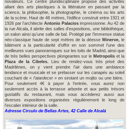
novateurs. Ce centre pluridisciplinaire propose des activités
allant des arts plastiques à la littérature en passant par la
science, la philosophie, la photographie, le cinéma ou les arts
de la scène. Haut de 48 mètres, l’édifice construit entre 1921 et
1926 par l'architecte
Antonio Palacios
impressionne. Au 42 de
la rue Alcala, il abrite des salles d'expositions, une bibliothèque,
un salon ainsi qu'une salle de bal. Protégé par l’immense statue
néo-classique haute de sept mètres de la déesse
Minerve,
le
bâtiment a la particularité d’offrir en son sommet l’une des
meilleures vues panoramiques sur les toits de Madrid, ainsi que
de très belles perspectives plongeantes sur le
Metropolis
et la
Plaza de la Cibeles.
Lieu de rendez-vous très prisé des
Madrilènes, on y vient prendre l’air dans une ambiance
tendance et musicale et se prélasser sur les canapés au soleil
couchant de
« l’atardecer »
en sirotant un mojito ou une bière.
Pour seulement 4€ à payer à l’entrée, vous aurez non
seulement accès à la terrasse arborée et aux petits trésors
gustatifs du restaurant, mais vous accèderez aussi aux
diverses expositions organisées régulièrement le long de
l’escalier intérieur de la salle.
Adresse Circulo de Bellas Artes, 42 Calle de Alcalá