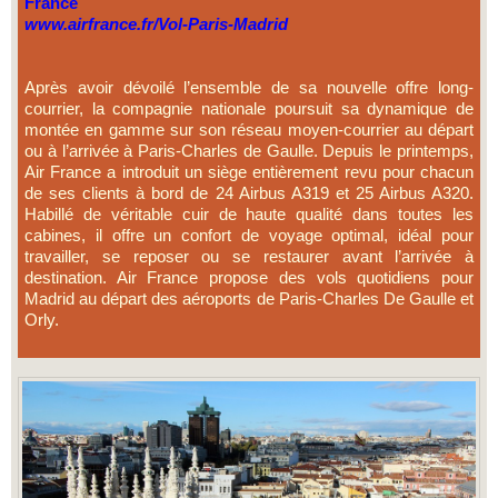
France
www.
airfrance
.fr/Vol-Paris-
Madrid
Après avoir dévoilé l’ensemble de sa nouvelle offre long-
courrier, la compagnie nationale poursuit sa dynamique de
montée en gamme sur son réseau moyen-courrier au départ
ou à l’arrivée à Paris-Charles de Gaulle. Depuis le printemps,
Air France a introduit un siège entièrement revu pour chacun
de ses clients à bord de 24 Airbus A319 et 25 Airbus A320.
Habillé de véritable cuir de haute qualité dans toutes les
cabines, il offre un confort de voyage optimal, idéal pour
travailler, se reposer ou se restaurer avant l’arrivée à
destination. Air France propose des vols quotidiens pour
Madrid au départ des aéroports de Paris-Charles De Gaulle et
Orly.