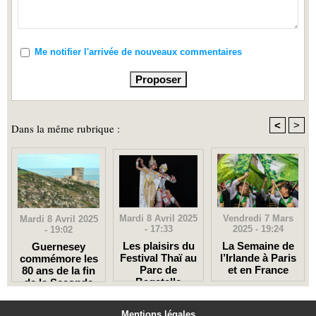
Me notifier l'arrivée de nouveaux commentaires
<
>
Dans la même rubrique :
Mardi 8 Avril 2025
Vendredi 7 Mars
Mardi 8 Avril 2025
- 17:33
2025 - 19:24
- 19:02
Les plaisirs du
La Semaine de
Guernesey
Festival Thaï au
l’Irlande à Paris
commémore les
Parc de
et en France
80 ans de la fin
Bagatelle
de la Seconde
Guerre
mondiale
Mentions légales