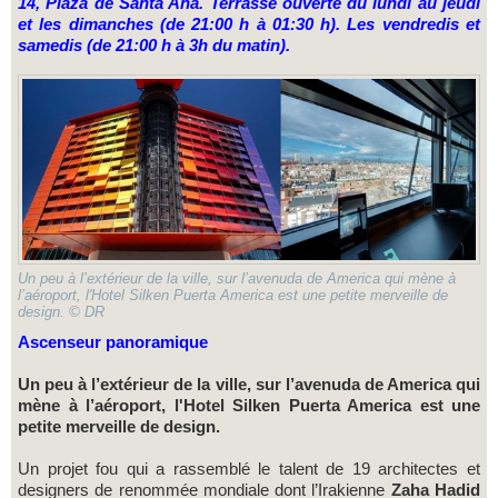
14, Plaza de Santa Ana. Terrasse ouverte du lundi au jeudi
et les dimanches (de 21:00 h à 01:30 h). Les vendredis et
samedis (de 21:00 h à 3h du matin).
Un peu à l’extérieur de la ville, sur l’avenuda de America qui mène à
l’aéroport, l'Hotel Silken Puerta America est une petite merveille de
design. © DR
Ascenseur panoramique
Un peu à l’extérieur de la ville, sur l’avenuda de America qui
mène à l’aéroport, l'Hotel Silken Puerta America est une
petite merveille de design.
Un projet fou qui a rassemblé le talent de 19 architectes et
designers de renommée mondiale dont l’Irakienne
Zaha Hadid