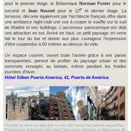
pour le premier étage, le Britannique
Norman Foster
pour le
e
second et
Jean Nouvel
pour le 12
et dernier étage. La
terrasse, décorée également par l’architecte français offre dans
une ambiance night-club une vue à couper le souffle sur le sud
de Madrid et ses buildings. L'ascenseur panoramique est déjà
une attraction en soi. Arrivé en haut, un petit passage en verre
fait le tour du bar et donne aux plus courageux l'impression
d'être suspendus à 60 mètres au-dessus du vide.
Un espace couvert, ouvert toute l'année grâce à ses parois
transparentes, permet de profiter du paysage urbain et des
sommets enneigés au lointain, même pendant les froides
journées d'hiver.
Hôtel Silken Puerta America, 41, Puerta de América
Prendre un verre ou déjeuner sur les toits-terrasses permet aujourd’hui
d’embrasser d’un seul coup d’œil l’incroyable diversité architecturale de