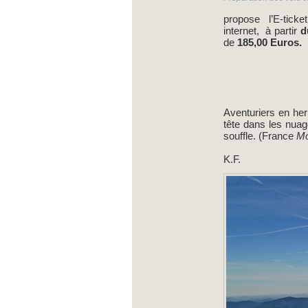
propose l’E-ticke
internet, à partir
d
de
185,00 Euros.
Aventuriers en he
tête dans les nuag
souffle. (France
Mon
K.F.