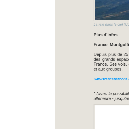
La tête dans le ciel (
Plus d’infos
France Montgolfiè
Depuis plus de 25
des grands espace
France. Ses vols, e
et aux groupes.
www.
france
balloons
* (avec la possibil
ultérieure - jusqu’