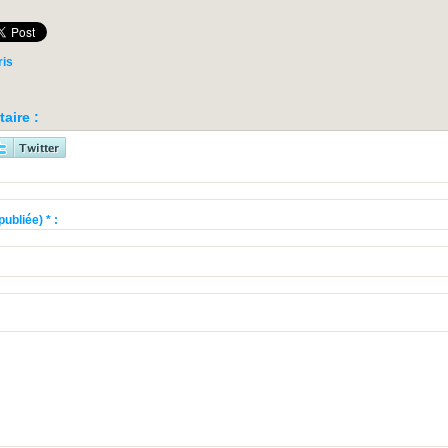
ris
aire :
ubliée) * :