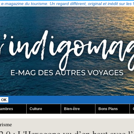
, e-magazine du tourisme. Un regard différent, original et inédit sur les
ambres
Culture
Bien-être
Bons Plans
urisme
.0 : L'Hexagone vu d’en haut avec l’