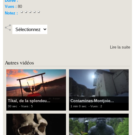
Durée :
Vues :
80
Notez :
Lire la suite
Autres vidéos
Tikal, de la splendeu...
Contamines-Montjoie...
30 sec
- Vues : 5
1 min 0 sec
- Vues : 2