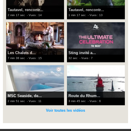
Tautavel, rencontr...
Tautavel, rencontr...
2 min 17 sec
- Vues : 14
1 min 17 sec
- Vues : 13
Les Chalets d...
Sting invité a...
7 min 38 sec
- Vues : 15
32 sec
- Vues : 7
MSC Seaside, de...
Route du Rhum...
2 min 51 sec
- Vues : 11
3 min 45 sec
- Vues : 6
Voir toutes les vidéos