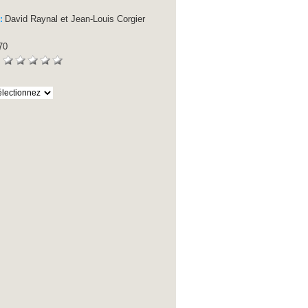
David Raynal et Jean-Louis Corgier
 :
:
70
: