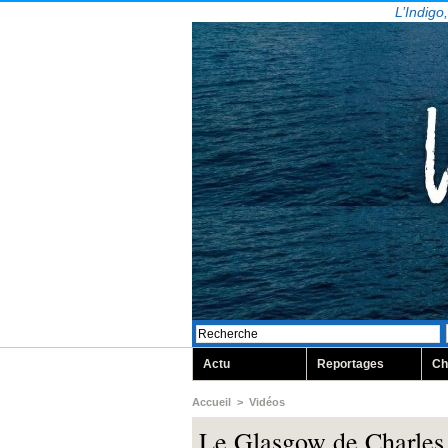
L’Indigo
Actu
Reportages
Ch
Accueil
>
Vidéos
Le Glasgow de Charles 