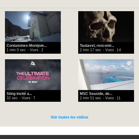
Contamines-Montjoie...
Tautavel, rencontr...
1 min 0 sec
- Vues : 2
2 min 17 sec
- Vues : 14
Sting invité a...
MSC Seaside, de...
32 sec
- Vues : 7
2 min 51 sec
- Vues : 11
Voir toutes les vidéos