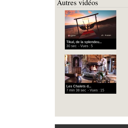
Autres vidéos
Tikal, de la splendeu...
30 sec
- Vues : 5
Les Chalets d...
7 min 38 sec
- Vues : 15