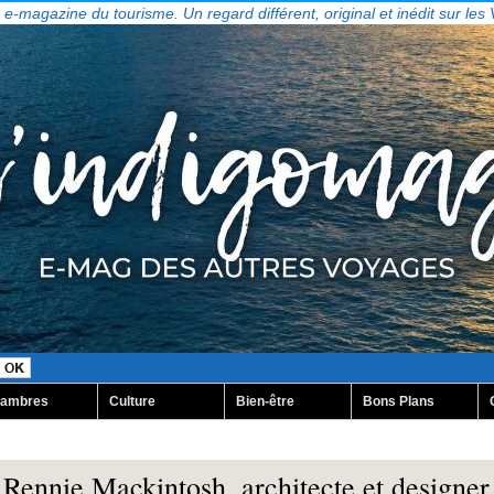
, e-magazine du tourisme. Un regard différent, original et inédit sur les
ambres
Culture
Bien-être
Bons Plans
Rennie Mackintosh, architecte et designer