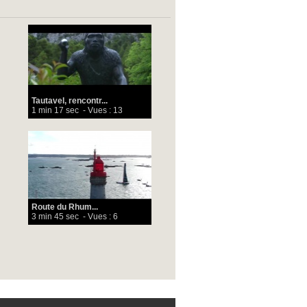
Tautavel, rencontr...
1 min 17 sec
- Vues : 13
Route du Rhum...
3 min 45 sec
- Vues : 6