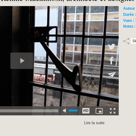
Auteur
Durée 
Vues :
Notez 
Lire la suite