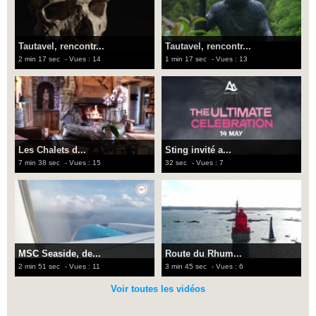
Tautavel, rencontr...
Tautavel, rencontr...
2 min 17 sec
- Vues : 14
1 min 17 sec
- Vues : 13
Les Chalets d...
Sting invité a...
7 min 38 sec
- Vues : 15
32 sec
- Vues : 7
MSC Seaside, de...
Route du Rhum...
2 min 51 sec
- Vues : 11
3 min 45 sec
- Vues : 6
Voir toutes les vidéos