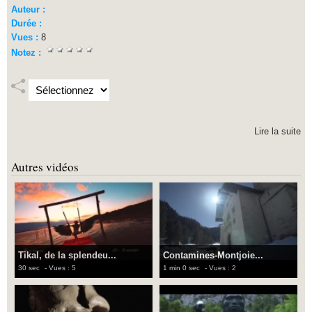
Auteur :
Durée :
Vues :
8
Notez :
Lire la suite
Autres vidéos
Tikal, de la splendeu...
Contamines-Montjoie...
30 sec
- Vues : 5
1 min 0 sec
- Vues : 2