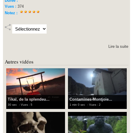
Durée :
Vues :
374
Notez :
Lire la suite
Autres vidéos
Tikal, de la splendeu...
Contamines-Montjoie...
30 sec
- Vues : 5
1 min 0 sec
- Vues : 2