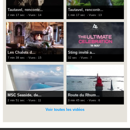
Tautavel, rencontr...
Tautavel, rencontr...
2 min 17 sec
- Vues : 14
1 min 17 sec
- Vues : 13
Les Chalets d...
Sting invité a...
7 min 38 sec
- Vues : 15
32 sec
- Vues : 7
MSC Seaside, de...
Route du Rhum...
2 min 51 sec
- Vues : 11
3 min 45 sec
- Vues : 6
Voir toutes les vidéos