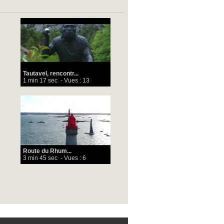
Tautavel, rencontr...
1 min 17 sec
- Vues : 13
Route du Rhum...
3 min 45 sec
- Vues : 6