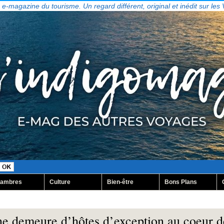
, e-magazine du tourisme. Un regard différent, original et inédit sur les
ambres
Culture
Bien-être
Bons Plans
ne demeure d’hôtes d’exception au coeur d