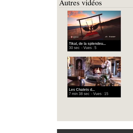
Autres vidéos
Tikal, de la splendeu...
30 sec
- Vues : 5
Les Chalets d...
7 min 38 sec
- Vues : 15