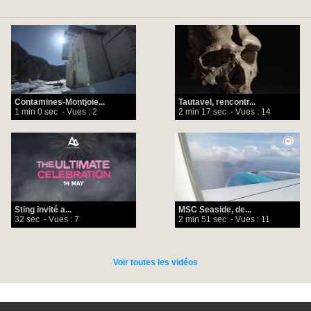
Contamines-Montjoie...
Tautavel, rencontr...
1 min 0 sec
- Vues : 2
2 min 17 sec
- Vues : 14
Sting invité a...
MSC Seaside, de...
32 sec
- Vues : 7
2 min 51 sec
- Vues : 11
Voir toutes les vidéos