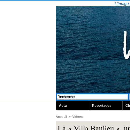
L’Indigo
Actu
Reportages
Ch
Accueil
>
Vidéos
La « Villa Baulieu », u