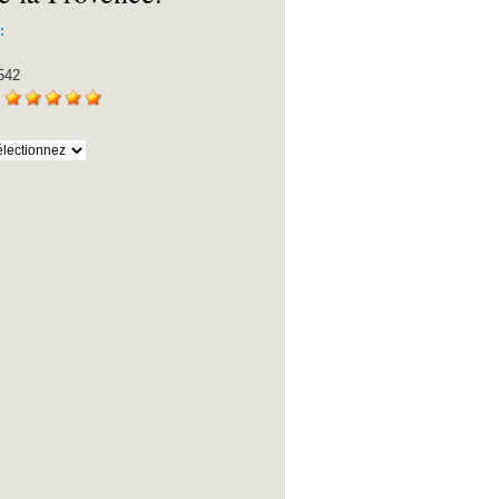
 :
:
542
: