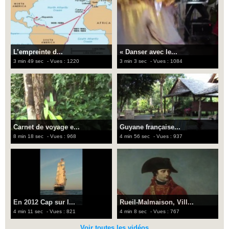
L’empreinte d...
« Danser avec le...
3 min 49 sec
- Vues : 1220
3 min 3 sec
- Vues : 1084
Carnet de voyage e...
Guyane française...
8 min 18 sec
- Vues : 968
4 min 56 sec
- Vues : 937
En 2012 Cap sur l...
Rueil-Malmaison, Vill...
4 min 11 sec
- Vues : 821
4 min 8 sec
- Vues : 767
Voir toutes les vidéos