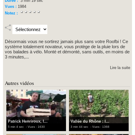
Durée :
3 min 19 sec
Vues :
1984
Notez :
Désormais vous ne sortirez jamais plus sans votre Roofbi ! Ce
système totalement novateur, vous protège de la pluie lors de
vos balades à vélo. Monté et démonté, sans outils, en moins de
3 minutes,...
Lire la suite
Autres vidéos
Patrick Henriroux, l...
Vallée du Rhône : l...
5 min 4 sec
- Vues : 1630
3 min 44 sec
- Vues : 1368