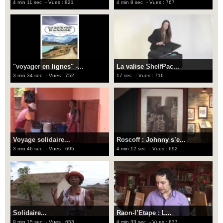
4 min 11 sec
- Vues : 821
4 min 8 sec
- Vues : 767
"voyager en lignes" -...
La valise ShelfPac...
3 min 34 sec
- Vues : 752
17 sec
- Vues : 716
Voyage solidaire...
Roscoff : Johnny s’e...
3 min 46 sec
- Vues : 695
4 min 12 sec
- Vues : 692
Solidaire...
Raon-l’Etape : L...
9 min 15 sec
- Vues : 653
4 min 33 sec
- Vues : 637