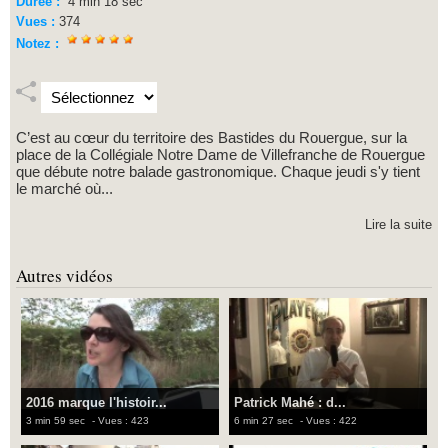
Durée :
4 min 18 sec
Vues :
374
Notez :
C’est au cœur du territoire des Bastides du Rouergue, sur la
place de la Collégiale Notre Dame de Villefranche de Rouergue
que débute notre balade gastronomique. Chaque jeudi s'y tient
le marché où...
Lire la suite
Autres vidéos
2016 marque l'histoir...
Patrick Mahé : d...
3 min 59 sec
- Vues : 423
6 min 27 sec
- Vues : 422