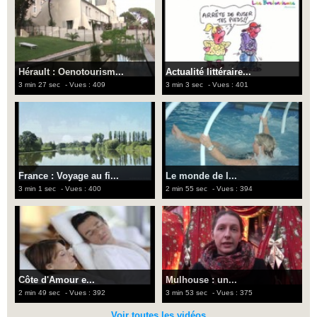
Hérault : Oenotourism...
Actualité littéraire...
3 min 27 sec
- Vues : 409
3 min 3 sec
- Vues : 401
France : Voyage au fi...
Le monde de l...
3 min 1 sec
- Vues : 400
2 min 55 sec
- Vues : 394
Côte d'Amour e...
Mulhouse : un...
2 min 49 sec
- Vues : 392
3 min 53 sec
- Vues : 375
Voir toutes les vidéos