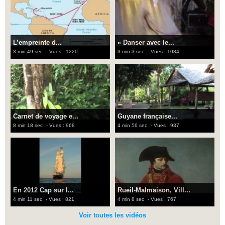
L’empreinte d...
« Danser avec le...
3 min 49 sec
- Vues : 1220
3 min 3 sec
- Vues : 1084
Carnet de voyage e...
Guyane française...
8 min 18 sec
- Vues : 968
4 min 56 sec
- Vues : 937
En 2012 Cap sur l...
Rueil-Malmaison, Vill...
4 min 11 sec
- Vues : 821
4 min 8 sec
- Vues : 767
Voir toutes les vidéos