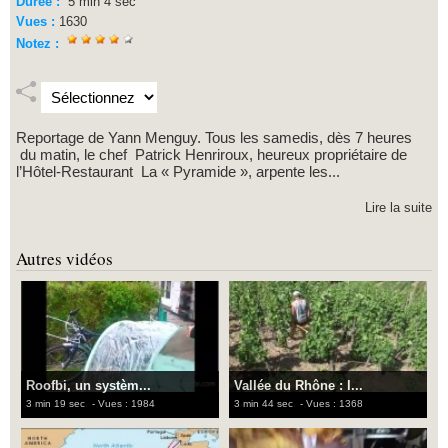
Durée :
5 min 4 sec
Vues :
1630
Notez :
Reportage de Yann Menguy. Tous les samedis, dès 7 heures
du matin, le chef Patrick Henriroux, heureux propriétaire de
l’Hôtel-Restaurant La « Pyramide », arpente les...
Lire la suite
Autres vidéos
Roofbi, un systèm...
Vallée du Rhône : l...
3 min 19 sec
- Vues : 1984
3 min 44 sec
- Vues : 1368