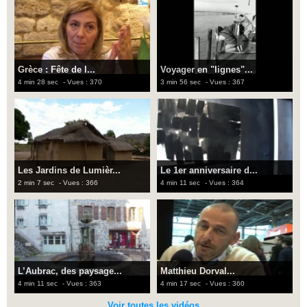
Grèce : Fête de l...
Voyager en "lignes"...
4 min 28 sec
- Vues : 370
3 min 56 sec
- Vues : 367
Les Jardins de Lumièr...
Le 1er anniversaire d...
2 min 7 sec
- Vues : 366
4 min 11 sec
- Vues : 364
L’Aubrac, des paysage...
Matthieu Dorval...
4 min 11 sec
- Vues : 363
4 min 17 sec
- Vues : 360
Voir toutes les vidéos