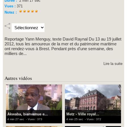
Durée :
2 min 17 sec
Vues :
371
Notez :
Reportage Yann Menguy, texte David Raynal Du 13 au 19 juillet
2012, tous les amoureux de la mer et du patrimoine maritime
ont rendez-vous à Brest. Pendant près d'une semaine, des
milliers de...
Lire la suite
Autres vidéos
Akwaba, bienvenue e...
Metz - Ville royal...
4 min 27 sec
- Vues : 373
4 min 25 sec
- Vues : 372