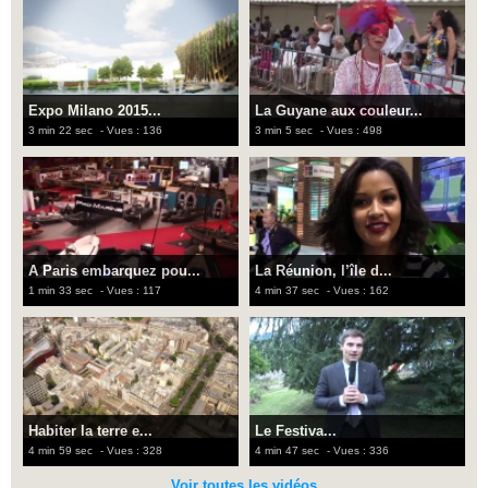
Expo Milano 2015...
La Guyane aux couleur...
3 min 22 sec
- Vues : 136
3 min 5 sec
- Vues : 498
A Paris embarquez pou...
La Réunion, l’île d...
1 min 33 sec
- Vues : 117
4 min 37 sec
- Vues : 162
Habiter la terre e...
Le Festiva...
4 min 59 sec
- Vues : 328
4 min 47 sec
- Vues : 336
Voir toutes les vidéos