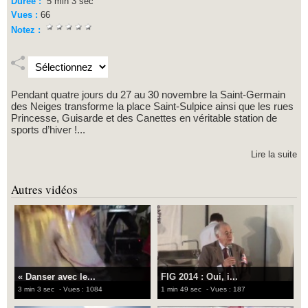
Durée :
5 min 3 sec
Vues :
66
Notez :
Pendant quatre jours du 27 au 30 novembre la Saint-Germain
des Neiges transforme la place Saint-Sulpice ainsi que les rues
Princesse, Guisarde et des Canettes en véritable station de
sports d’hiver !...
Lire la suite
Autres vidéos
« Danser avec le...
FIG 2014 : Oui, i...
3 min 3 sec
- Vues : 1084
1 min 49 sec
- Vues : 187