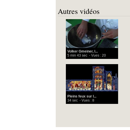
Autres vidéos
Volker Gmeiner, l...
5 min 43 sec
- Vues : 20
Pleins feux sur l...
34 sec
- Vues : 8