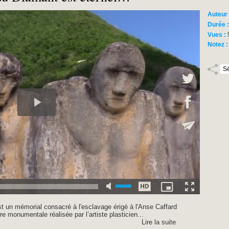
Auteur
Durée 
Vues :
Notez 
st un mémorial consacré à l'esclavage érigé à l'Anse Caffard
e monumentale réalisée par l’artiste plasticien...
Lire la suite