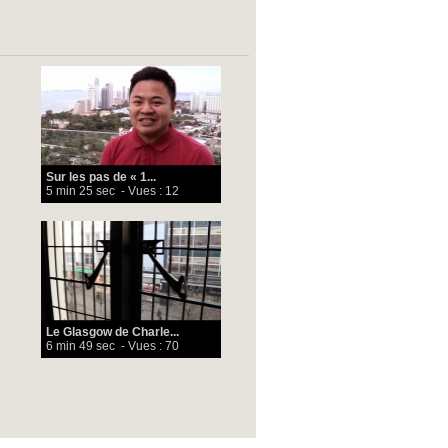
Sur les pas de « 1...
5 min 25 sec
- Vues : 12
Le Glasgow de Charle...
6 min 49 sec
- Vues : 70