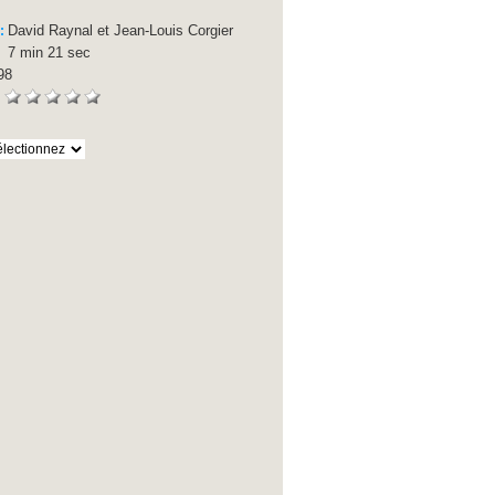
David Raynal et Jean-Louis Corgier
 :
7 min 21 sec
:
98
: