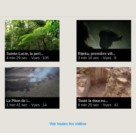
Sainte-Lucie, la perl...
Rijeka, première vill...
4 min 29 sec
- Vues : 105
3 min 16 sec
- Vues : 9
Le Piton de l...
Toute la douceu...
1 min 41 sec
- Vues : 14
6 min 20 sec
- Vues : 41
Voir toutes les vidéos