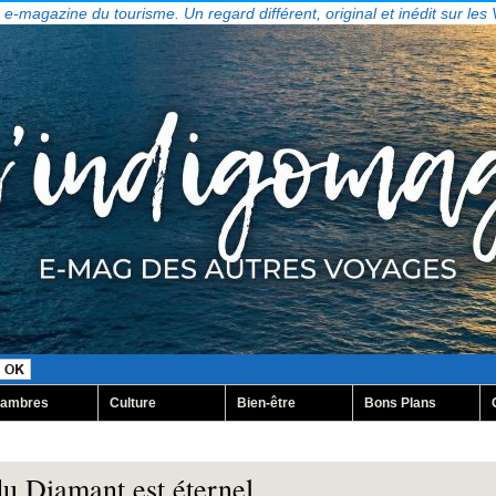
, e-magazine du tourisme. Un regard différent, original et inédit sur les
ambres
Culture
Bien-être
Bons Plans
 du Diamant est éternel…