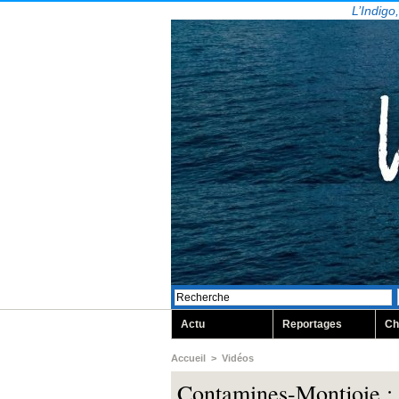
L’Indigo
Actu
Reportages
Ch
Accueil
>
Vidéos
Contamines-Montjoie : b