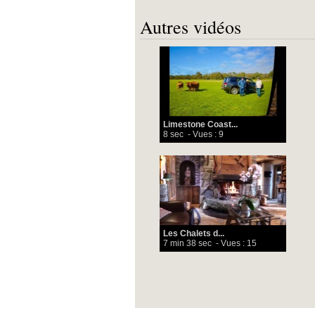
Autres vidéos
Limestone Coast...
8 sec
- Vues : 9
Les Chalets d...
7 min 38 sec
- Vues : 15