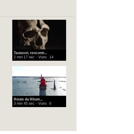
Tautavel, rencontr...
2 min 17 sec
- Vues : 14
Route du Rhum...
3 min 45 sec
- Vues : 6