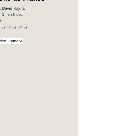
David Raynal
 :
1 min 0 sec
:
2
: