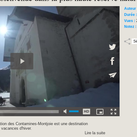
Auteur
Durée 
Vues :
Notez 
tion des Contamines-Montjoie est une destination
 vacances d'hiver.
Lire la suite