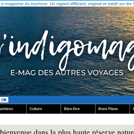
, e-magazine du tourisme. Un regard différent, original et inédit sur les
ambres
Culture
Bien-être
Bons Plans
ienvenue dans la plus haute réserve natur