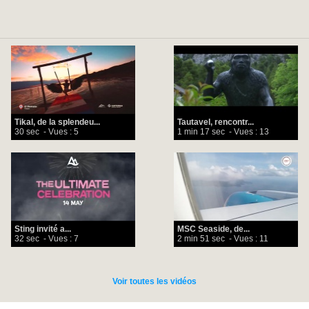
Tikal, de la splendeu...
Tautavel, rencontr...
30 sec
- Vues : 5
1 min 17 sec
- Vues : 13
Sting invité a...
MSC Seaside, de...
32 sec
- Vues : 7
2 min 51 sec
- Vues : 11
Voir toutes les vidéos