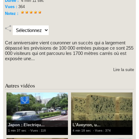
Durée :
4 min 11 sec
Vues :
364
Notez :
Cet anniversaire vient couronner un succès qui a largement
dépassé les prévisions de 100 000 entrées puisque ce sont 255
000 visiteurs qui ont parcouru les 1700 mètres carrés où est
exposée une...
Lire la suite
Autres vidéos
Japon : Electriqu...
L’Aveyron, u...
1 min 37 sec
- Vues : 116
4 min 18 sec
- Vues : 374