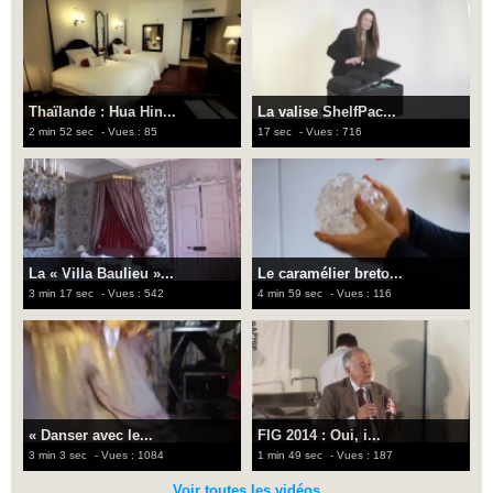
Thaïlande : Hua Hin...
La valise ShelfPac...
2 min 52 sec
- Vues : 85
17 sec
- Vues : 716
La « Villa Baulieu »...
Le caramélier breto...
3 min 17 sec
- Vues : 542
4 min 59 sec
- Vues : 116
« Danser avec le...
FIG 2014 : Oui, i...
3 min 3 sec
- Vues : 1084
1 min 49 sec
- Vues : 187
Voir toutes les vidéos