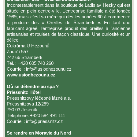
Incontestablement dans la boutique de Ladislav Hezky qui est
située en plein centre-ville. L’entreprise familiale a été fondée
1989, mais c’est sa mère qui dès les années 60 à commencé
à produire des « Oreilles de Štramberk ». En tant que
fabricant agréé, l’entreprise produit des oreilles à l'ancienne
artisanales et roulées de façon classique. Une curiosité et un
délice.
Cukrárna U Hezounů
Zauličí 557
742 66 Štramberk
Tél. : +420 605 740 260
Courriel : info@usiodhezounu.cz
www.usiodhezounu.cz
Où se détendre au spa ?
Priessnitz Hôtel
Priessnitzovy léčebné lázně a.s.
Priessnitzova 12/299
790 03 Jeseník
Téléphone: +420 584 491 111
Courriel : info@priessnitz.cz
Se rendre en Moravie du Nord