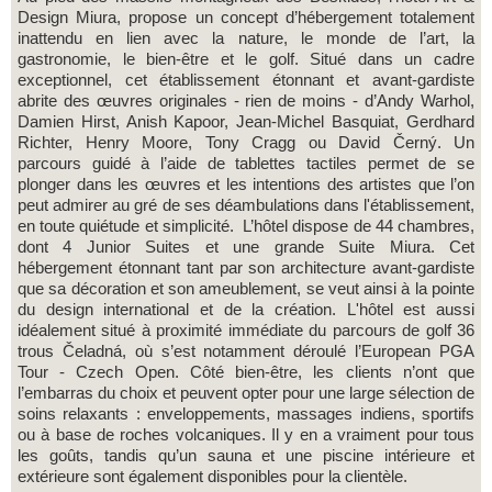
Design Miura, propose un concept d’hébergement totalement
inattendu en lien avec la nature, le monde de l’art, la
gastronomie, le bien-être et le golf. Situé dans un cadre
exceptionnel, cet établissement étonnant et avant-gardiste
abrite des œuvres originales - rien de moins - d’Andy Warhol,
Damien Hirst, Anish Kapoor, Jean-Michel Basquiat, Gerdhard
Richter, Henry Moore, Tony Cragg ou David Černý. Un
parcours guidé à l’aide de tablettes tactiles permet de se
plonger dans les œuvres et les intentions des artistes que l’on
peut admirer au gré de ses déambulations dans l'établissement,
en toute quiétude et simplicité. L’hôtel dispose de 44 chambres,
dont 4 Junior Suites et une grande Suite Miura. Cet
hébergement étonnant tant par son architecture avant-gardiste
que sa décoration et son ameublement, se veut ainsi à la pointe
du design international et de la création. L'hôtel est aussi
idéalement situé à proximité immédiate du parcours de golf 36
trous Čeladná, où s’est notamment déroulé l’European PGA
Tour - Czech Open. Côté bien-être, les clients n’ont que
l’embarras du choix et peuvent opter pour une large sélection de
soins relaxants : enveloppements, massages indiens, sportifs
ou à base de roches volcaniques. Il y en a vraiment pour tous
les goûts, tandis qu’un sauna et une piscine intérieure et
extérieure sont également disponibles pour la clientèle.