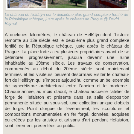
Le château de Helfštýn est le deuxième plus grand complexe fortifié de
la République tchèque, juste après le château de Prague @ David
Raynal
A quelques kilomètres, le château de Helfštýn dont l’histoire
remonte au 13e siècle est le deuxième plus grand complexe
fortifié de la République tchèque, juste après le château de
Prague. La place forte a eu plusieurs propriétaires avant de se
détériorer progressivement, jusqu'à devenir une ruine
inhabitable au 19ème siècle. Les travaux de conservation,
commencés au début du 20ème siècle sont maintenant
terminés et les visiteurs peuvent désormais visiter le château-
fort de Helfštýn qui s'impose aujourd'hui comme un bel exemple
de syncrétisme architectural entre l’ancien et le moderne.
Chaque année, au mois d'août, le château accueille l'atelier de
forge de Hefaiston et présente dans sa salle d'exposition
permanente située au sous-sol, une collection unique d'objets
de forge. Point d'orgue de l'événement, les sculptures et
compositions monumentales en fer forgé, données, acquises
ou créées par les artistes et artisans d'art pendant Hefaiston,
sont fièrement présentées au public.