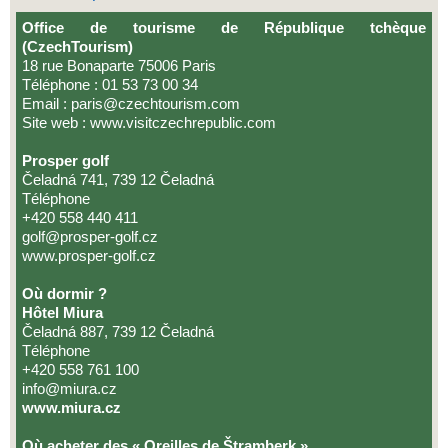
Office de tourisme de République tchèque
(CzechTourism)
18 rue Bonaparte 75006 Paris
Téléphone : 01 53 73 00 34
Email : paris@czechtourism.com
Site web : www.visitczechrepublic.com
Prosper golf
Čeladná 741, 739 12 Čeladná
Téléphone
+420 558 440 411
golf@prosper-golf.cz
www.prosper-golf.cz
Où dormir ?
Hôtel Miura
Čeladná 887, 739 12 Čeladná
Téléphone
+420 558 761 100
info@miura.cz
www.miura.cz
Où acheter des « Oreilles de Štramberk »