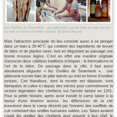
Les Oreilles de Štramberk , une pâtisserie sucrée faite de pâte épicée
au miel en forme d’oreilles tordues @ David Raynal
Mais l’attraction principale du lieu consiste aussi à se plonger
dans un bain à 35-40°C qui contient des ingrédients de levure
de bière et de plantes rares, tout en dégustant au passage une
bonne mousse légère. C’est en effet une manière originale
d’associer deux célèbres traditions tchèques : le thermalisme et
l’art de la bière. De passage dans la ville, il faut aussi
absolument déguster « les Oreilles de Štramberk », une
pâtisserie sucrée faite de pâte épicée au miel en forme d’oreilles
tordues. Ces friandises, dont la recette est déposée, sont
fabriquées et cuites ici depuis des siècles pour commémorer la
victoire légendaire des chrétiens sur l’armée tartare en 1241.
Pour la petite histoire, après avoir inondé le camp tatare à la
faveur d’une énorme averse, les défenseurs de la cité
trouvèrent dans le camp déserté par l’ennemi des soufflets de
cuir contenant des oreilles humaines salées. Les Tatars avaient
coupé les oreilles des chrétiens pour prouver à leur chef, le