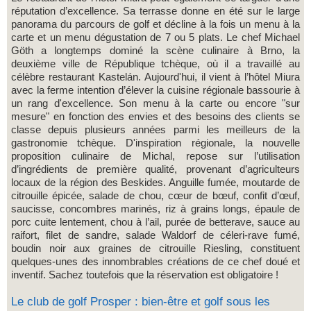
réputation d’excellence. Sa terrasse donne en été sur le large
panorama du parcours de golf et décline à la fois un menu à la
carte et un menu dégustation de 7 ou 5 plats. Le chef Michael
Göth a longtemps dominé la scène culinaire à Brno, l
a
deuxième ville de République tchèque,
où il a travaillé au
célèbre restaurant Kastelán. Aujourd'hui, il vient à l’hôtel Miura
avec la ferme intention d’élever la cuisine régionale bassourie à
un rang d'excellence. Son menu à la carte ou encore "sur
mesure" en fonction des envies et des besoins des clients se
classe depuis plusieurs années parmi les meilleurs de la
gastronomie tchèque. D'inspiration régionale, la nouvelle
proposition culinaire de Michal, repose sur l’utilisation
d’ingrédients de première qualité, provenant d’agriculteurs
locaux de la région des Beskides. Anguille fumée, moutarde de
citrouille épicée, salade de chou, cœur de bœuf, confit d’œuf,
saucisse, concombres marinés, riz à grains longs, épaule de
porc cuite lentement, chou à l’ail, purée de betterave, sauce au
raifort, filet de sandre, salade Waldorf de céleri-rave fumé,
boudin noir aux graines de citrouille Riesling, constituent
quelques-unes des innombrables créations de ce chef doué et
inventif. Sachez toutefois que la réservation est obligatoire !
Le club de golf Prosper : bien-être et golf sous les