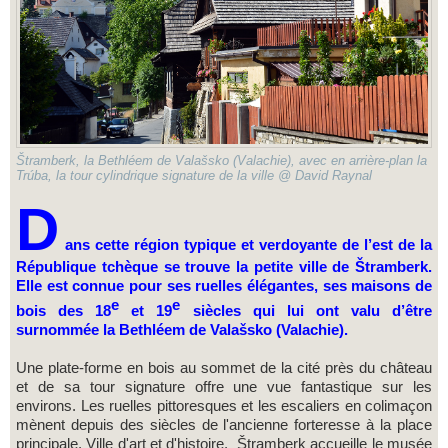
Štramberk, la Bethléem de Valašsko (Valachie), avec en arrière-plan la
Trúba, la tour cylindrique signature de la ville @ David Raynal
D
ans cette région typique et verdoyante de l’est de la
République tchèque se trouve la petite ville de Štramberk.
Elle est connue pour ses ruelles élégantes, ses maisons de
e
e
bois des 18
et 19
siècles qui lui ont valu d’être
surnommée la Bethléem de Valašsko (Valachie).
Une plate-forme en bois au sommet de la cité près du château
et de sa tour signature offre une vue fantastique sur les
environs. Les ruelles pittoresques et les escaliers en colimaçon
mènent depuis des siècles de l'ancienne forteresse à la place
principale. Ville d'art et d'histoire, Štramberk accueille le musée