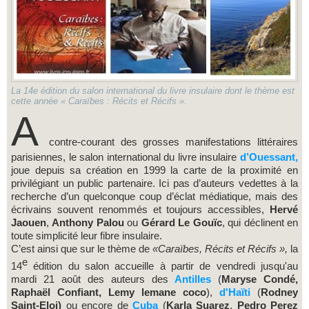
La 14e édition du salon international du livre insulaire dont le thème est
cette année « Caraïbes : Récits et Récifs ».
A
contre-courant des grosses manifestations littéraires
parisiennes, le salon international du livre insulaire
d’Ouessant,
joue depuis sa création en 1999 la carte de la proximité en
privilégiant un public partenaire. Ici pas d’auteurs vedettes à la
recherche d’un quelconque coup d’éclat médiatique, mais des
écrivains souvent renommés et toujours accessibles,
Hervé
Jaouen
,
Anthony Palou
ou
Gérard Le Gouïc
, qui déclinent en
toute simplicité leur fibre insulaire.
C’est ainsi que sur le thème de
«Caraïbes, Récits et Récifs »,
la
e
14
édition du salon accueille à partir de vendredi jusqu'au
mardi 21 août des auteurs des
Antilles
(
Maryse Condé,
Raphaël Confiant,
Lemy lemane coco
),
d'Haïti
(
Rodney
Saint-Eloi)
ou encore de
Cuba
(
Karla Suarez
,
Pedro Perez