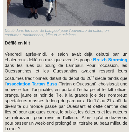
Défilé dans les rues de Lampaul pour l'ouverture du salon, en
costumes traditionnels, kilts et musiciens.
Défilé en kilt
Vendredi après-midi, le salon avait déjà débuté par un
chaleureux défilé en musique avec le groupe
Breizh Storming
dans les rues du bourg de Lampaul. Pour l’occasion, les
Ouessantines et les Ouessantins avaient ressorti leurs
e
costumes traditionnels datant du début du 20
siècle tandis que
l
’association Tartan Eusa
(Tartan d’Ouessant) choisissait une
nouvelle fois l’originalité, en portant l’écharpe et le kilt officiel
orange, jaune et noir de l'île, à la grande joie des nombreux
spectateurs massés le long du parcours. Du 17 au 21 août, la
diversité du monde passe par Ouessant et cette cantine des
îles où pour quelques euros, le public, les éditeurs et les auteurs
se retrouvent pour revisiter l’ailleurs. Alors qu’attendez-vous
pour passer un week-end prolongé et littéraire au beau milieu de
la mer ?