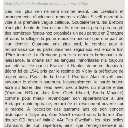
Alan Stivell à la bombarde en duo avec Pat O'May
Dès lors, plus rien ne sera comme avant. Les créations et
arrangements résolument modernes d'Alan Stivell ouvrent la
voie à la première vague celtique. Soudainement, les Bretons
n'ont plus honte de leur culture. Ils retrouvent peu à peu au gré
des nombreux festou-noz organisés un peu partout en Bretagne
et dans le sillage du jeune musicien néo-celtique une part de
leur identité. Quarante ans plus tard, le combat pour la
reconnaissance es particularismes régionaux est encore loin
d’être terminé. La Bretagne perd ses derniers bretonnants de
naissance, la charte sur les langues minoritaires n'a toujours
pas été ratifiée par la France et Nantes demeure depuis le
décret loi de 1941 pris par le régime de Vichy la préfecture de
région des…Pays de la Loire ! Pourtant Alan Stivell peut
savourer le chemin parcouru. Inlassablement, le barde breton
aura su tisser des liens avec des artistes du monde entier
(Youssou N'Dour, Jim Kerr, Cheb Khaled, Breda Mayock)
comme pour mieux revendiquer son appartenance à une
Bretagne contemporaine, enracinée et résolument ouverte sur
le monde. A l'occasion des quarante ans de son concert
historique à l'Olympia, Alan Stivell ressort sous la forme d'un
double CD best-of intitulé «Ar Pep Gwellañ» les plus belles
chansons de son répertoire, ainsi que l’enregistrement du