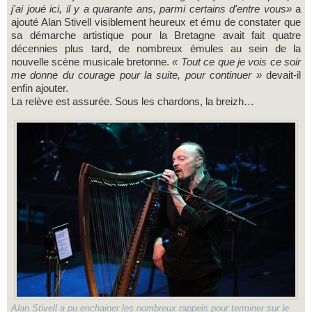
j'ai joué ici, il y a quarante ans, parmi certains d'entre vous»
a
ajouté Alan Stivell visiblement heureux et ému de constater que
sa démarche artistique pour la Bretagne avait fait quatre
décennies plus tard, de nombreux émules au sein de la
nouvelle scène musicale bretonne.
« Tout ce que je vois ce soir
me donne du courage pour la suite, pour continuer »
devait-il
enfin ajouter.
La relève est assurée. Sous les chardons, la breizh…
Alan Stivell a pu enchainer les nombreux rappels pour terminer sur le