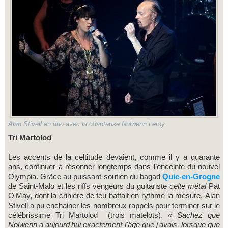
Alan Stivell en duo avec la chanteuse Nolwenn Leroy
Tri Martolod
Les accents de la celtitude devaient, comme il y a quarante
ans, continuer à résonner longtemps dans l’enceinte du nouvel
Olympia. Grâce au puissant soutien du bagad
Quic-en-Grogne
de Saint-Malo et les riffs vengeurs du guitariste
celte métal
Pat
O'May, dont la crinière de feu battait en rythme la mesure,
Alan
Stivell a pu enchainer les nombreux rappels pour terminer sur le
célébrissime Tri Martolod
(trois matelots).
« Sachez que
Nolwenn a aujourd'hui exactement l'âge que j'avais, lorsque que