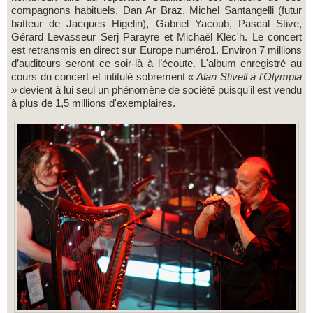
compagnons habituels, Dan Ar Braz, Michel Santangelli (futur
batteur de Jacques Higelin), Gabriel Yacoub, Pascal Stive,
Gérard Levasseur Serj Parayre et Michaël Klec'h. Le concert
est retransmis en direct sur Europe numéro1. Environ 7 millions
d’auditeurs seront ce soir-là à l’écoute. L'album enregistré au
cours du concert et intitulé sobrement
« Alan Stivell à l'Olympia
»
devient à lui seul un phénomène de société puisqu'il est vendu
à plus de 1,5 millions d'exemplaires.