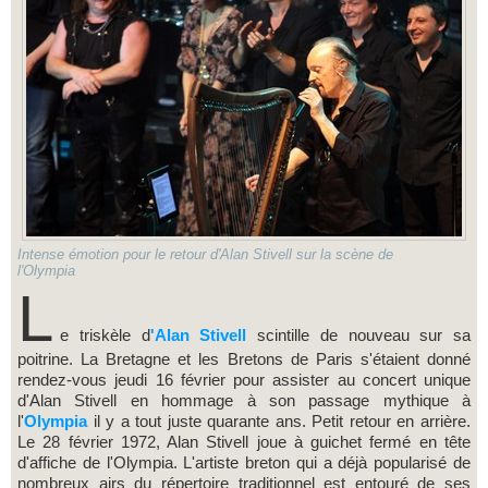
Intense émotion pour le retour d'Alan Stivell sur la scène de
l'Olympia
L
e triskèle d
'Alan Stivell
scintille de nouveau sur sa
poitrine. La Bretagne et les Bretons de Paris s'étaient donné
rendez-vous jeudi 16 février pour assister au concert unique
d'Alan Stivell en hommage à son passage mythique à
l'
Olympia
il y a tout juste quarante ans. Petit retour en arrière.
Le 28 février 1972, Alan Stivell joue à guichet fermé en tête
d'affiche de l'Olympia. L'artiste breton qui a déjà popularisé de
nombreux airs du répertoire traditionnel est entouré de ses