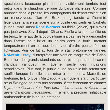
spectateurs beaucoup plus jeunes, visiblement tombés tout
petits dans le chaudron celtique du barde planétaire. Comme
annoncé dans la presse, les compagnons du départ étaient bien
au rendez-vous. Dan Ar Braz, le guitariste à l'humilité
légendaire, arrivé sur scène sur la pointe des pieds en baskets
jaunes, mais aussi
René Werneer
au fiddle (violon) qui n'avait
pas joué avec Stivell depuis 35 ans. Fidèle à la spontanéité du
fest-noz, le héraut de la pop-celtique n'a pas hésité à descendre
dans l'arène pour initier un an-dro dans la foule, mettant
temporairement en panique le service d'ordre peu amène de
l'Olympia. Puis ce fut au tour de la star bretonne de l’année,
Nolwenn Leroy,
d'interpréter une version magistrale de Brian
Boru, l'un des grands standards du harpiste qui parle de ce roi
irlandais vainqueur au 10ème siècle des invasions
scandinaves. Plus tard, le public a une nouvelle fois retenu son
souffle lorsque la belle s'est mise à entonner la Marseillaise
bretonne, le Bro Gozh Ma Zadou
« Tant que le statut particulier
de la Bretagne ne sera pas reconnu, il est important de chanter
l'hymne national breton. Plus tard, si les choses évoluent, cela
deviendra moins nécessaire… »
a tenu à préciser l'infatigable
ambassadeur de la cause bretonne.