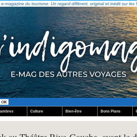
, e-magazine du tourisme. Un regard différent, original et inédit sur les
ambres
Culture
Bien-être
Bons Plans
k au Théâtre Rive-Gauche, avant le dr