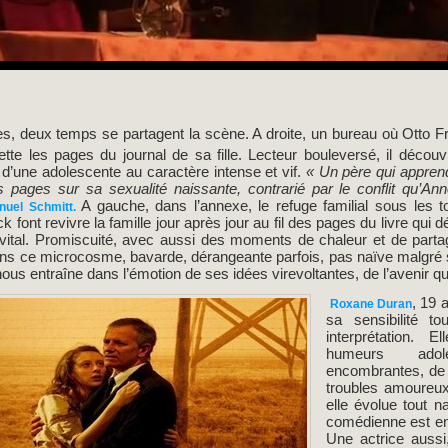
s, deux temps se partagent la scène. A droite, un bureau où Otto F
illette les pages du journal de sa fille. Lecteur bouleversé, il déco
n d’une adolescente au caractère intense et vif.
« Un père qui apprend 
s pages sur sa sexualité naissante, contrarié par le conflit qu’A
A gauche, dans l’annexe, le refuge familial sous les
uel Schmitt.
ck font revivre la famille jour après jour au fil des pages du livre qui dé
vital. Promiscuité, avec aussi des moments de chaleur et de partag
ans ce microcosme, bavarde, dérangeante parfois, pas naïve malgré s
t nous entraîne dans l’émotion de ses idées virevoltantes, de l’avenir qu
, 19 
Roxane Duran
sa sensibilité t
interprétation. 
humeurs adol
encombrantes, de 
troubles amoureux
elle évolue tout n
comédienne est en 
Une actrice aussi