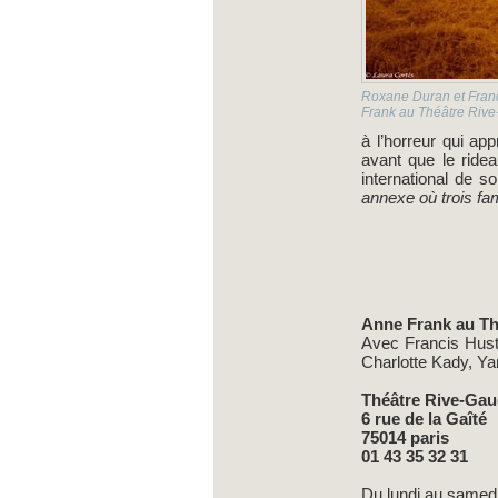
Roxane Duran et Franc
Frank au Théâtre Rive
à l’horreur qui a
avant que le ridea
international de so
annexe où trois fa
Anne Frank au Th
Avec Francis Hust
Charlotte Kady, Y
Théâtre Rive-Ga
6 rue de la Gaîté
75014 paris
01 43 35 32 31
Du lundi au samed