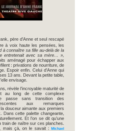
rank, père d’Anne et seul rescapé
uvre à voix haute les pensées, les
à connaître sa fille au-delà de la
nne entretenait avec sa mère… »,
 toits aménagé pour échapper aux
filent : privations de nourriture, de
e. Espoir enfin. Celui d’Anne qui
es 13 ans. Devant la petite table,
’elle envisage.
ans, révèle l’incroyable maturité de
out au long de cette complexe
Elle passe sans transition des
escentes aux remarques
la douceur aimante aux premiers
. Dans cette palette changeante,
aturellement. Et l’on se dit qu’une
train de naître sur ces planches.
, mais çà, on le savait :
Michael