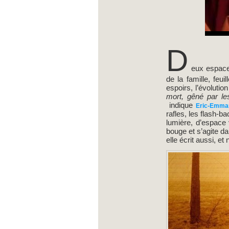
D
eux espace
de la famille, feu
espoirs, l’évolutio
mort, gêné par le
indique
Eric-Emman
rafles, les flash-ba
lumière, d’espace 
bouge et s’agite d
elle écrit aussi, e