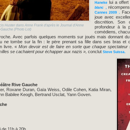
lui a offer
Haneke
récompens
blanc
,
Face
Cannes 2009
.
joue avec excelle
discrétion. Son 
is Huster dans Anne Frank d'après le Journal d'Anne
profondeur à la p
-Gauche (Photo Lot)
comédiens, chacun
pproche. Avec parfois quelques moments sur joués mais donnant du 
u ne tombe sur la fin : le père prenant sa fille dans ses bras et q
n livre. «
Mon devoir est de faire en sorte que chaque spectateur s
milles se cachaient pour échapper aux nazis »,
conclut
Steve Suissa.
éâtre Rive Gauche
er, Roxane Duran, Gaïa Weiss, Odile Cohen, Katia Miran,
ann Babilee Keogh, Bertrand Usclat, Yann Goven.
uche
i de 11h à 20h