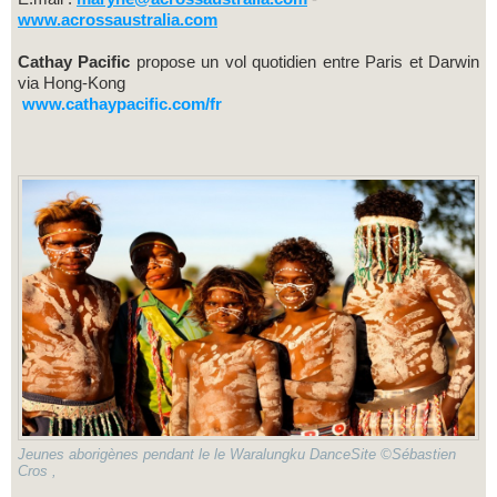
www.acrossaustralia.com
Cathay Pacific
propose un vol quotidien entre Paris et Darwin
via Hong-Kong
www.cathaypacific.com/fr
Jeunes aborigènes pendant le le Waralungku DanceSite ©Sébastien
Cros ,