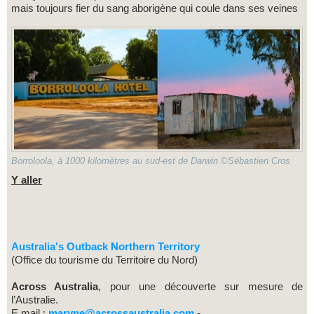
mais toujours fier du sang aborigène qui coule dans ses veines
Borroloola, à 1000 kilomètres au sud-est de Darwin ©Sébastien Cros
Y aller
Australia's Outback Northern Territory
(Office du tourisme du Territoire du Nord)
Across Australia
, pour une découverte sur mesure de
l’Australie.
E.mail :
maryne@acrossaustralia.com
-