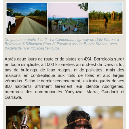
De gauche à droite 1 et 3 : La Carpentaria highway de Daly Waters à
Borroloola ©Sébastien Cros 2/ Escale à Mount Bundy Station, près
d'Adélaide river ©Sébastien Cros
Après deux jours de route et de pistes en 4X4, Borroloola surgit
en toute simplicité, à 1000 kilomètres au sud-est de Darwin. Ici,
pas de buildings, de feux rouges, ni de paillettes, mais des
maisons en contreplaqué aux toits de tôles et aux larges
vérandas. Selon le dernier recensement, les trois-quarts de ses
800 habitants affirment fièrement leur identité Aborigènes,
membres des communautés Yanyuwa, Marra, Gundanji et
Garrawa.