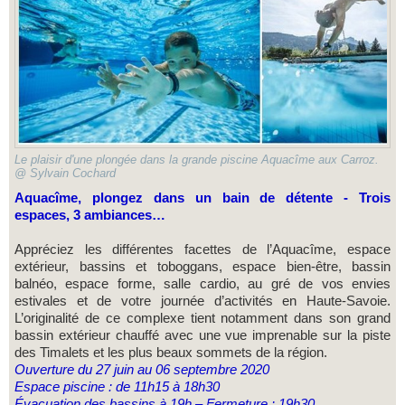
Le plaisir d'une plongée dans la grande piscine Aquacîme aux Carroz.
@ Sylvain Cochard
Aquacîme, plongez dans un bain de détente -
Trois
espaces, 3 ambiances…
Appréciez les différentes facettes de l’Aquacîme, espace
extérieur, bassins et toboggans, espace bien-être, bassin
balnéo, espace forme, salle cardio, au gré de vos envies
estivales et de votre journée d’activités en Haute-Savoie.
L’originalité de ce complexe tient notamment dans son grand
bassin extérieur chauffé avec une vue imprenable sur la piste
des Timalets et les plus beaux sommets de la région.
Ouverture du 27 juin au 06 septembre 2020
Espace piscine : de 11h15 à 18h30
Évacuation des bassins à 19h – Fermeture : 19h30