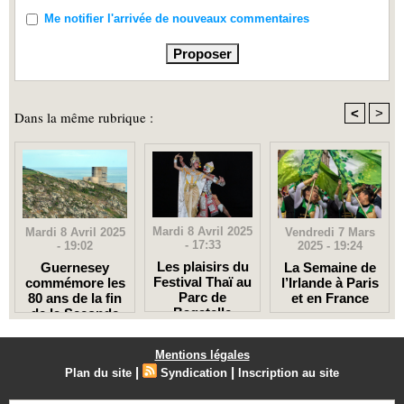
Me notifier l'arrivée de nouveaux commentaires
<
>
Dans la même rubrique :
Mardi 8 Avril 2025
Vendredi 7 Mars
Mardi 8 Avril 2025
- 17:33
2025 - 19:24
- 19:02
Les plaisirs du
La Semaine de
Guernesey
Festival Thaï au
l’Irlande à Paris
commémore les
Parc de
et en France
80 ans de la fin
Bagatelle
de la Seconde
Guerre
mondiale
Mentions légales
|
|
Plan du site
Syndication
Inscription au site