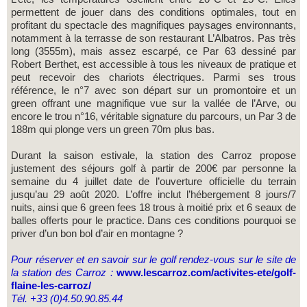
permettent de jouer dans des conditions optimales, tout en
profitant du spectacle des magnifiques paysages environnants,
notamment à la terrasse de son restaurant L’Albatros. Pas très
long (3555m), mais assez escarpé, ce Par 63 dessiné par
Robert Berthet, est accessible à tous les niveaux de pratique et
peut recevoir des chariots électriques. Parmi ses trous
référence, le n°7 avec son départ sur un promontoire et un
green offrant une magnifique vue sur la vallée de l’Arve, ou
encore le trou n°16, véritable signature du parcours, un Par 3 de
188m qui plonge vers un green 70m plus bas.
Durant la saison estivale, la station des Carroz propose
justement des séjours golf à partir de 200€ par personne la
semaine du 4 juillet date de l’ouverture officielle du terrain
jusqu’au 29 août 2020. L’offre inclut l’hébergement 8 jours/7
nuits, ainsi que 6 green fees 18 trous à moitié prix et 6 seaux de
balles offerts pour le practice. Dans ces conditions pourquoi se
priver d’un bon bol d’air en montagne ?
Pour réserver et en savoir sur le golf rendez-vous sur le site de
la station des Carroz :
www.lescarroz.com/activites-ete/golf-
flaine-les-carroz/
Tél. +33 (0)4.50.90.85.44