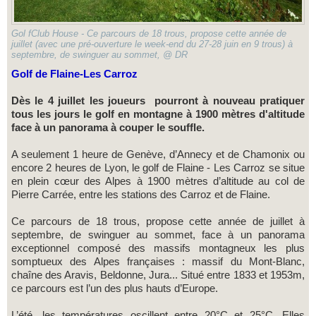
Gol fClub House - Ce parcours de 18 trous, propose cette année de
juillet (avec une pré-ouverture le week-end du 27-28 juin en 9 trous) à
septembre, de swinguer au sommet, @ DR
Golf de Flaine-Les Carroz
Dès le 4 juillet les joueurs pourront à nouveau pratiquer
tous les jours le golf en montagne à 1900 mètres d'altitude
face à un panorama à couper le souffle.
A seulement 1 heure de Genève, d’Annecy et de Chamonix ou
encore 2 heures de Lyon, le golf de Flaine - Les Carroz se situe
en plein cœur des Alpes à 1900 mètres d’altitude au col de
Pierre Carrée, entre les stations des Carroz et de Flaine.
Ce parcours de 18 trous, propose cette année de juillet à
septembre, de swinguer au sommet, face à un panorama
exceptionnel composé des massifs montagneux les plus
somptueux des Alpes françaises : massif du Mont-Blanc,
chaîne des Aravis, Beldonne, Jura... Situé entre 1833 et 1953m,
ce parcours est l’un des plus hauts d’Europe.
L’été, les températures oscillent entre 20°C et 25°C. Elles