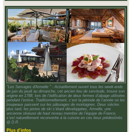
"Les Servages d'Armelle " - Actuellement ouvert tous les week-ends
de juin du jeudi au dimanche, cet ancien lieu de servitude, trouve son
origine en 1788, lors de l’édification de deux fermes d’alpage utilisées
pendant l’estive. Traditionnellement, c’est la période de l’année où les
troupeaux paissent sur les pâturages de montagnes. Deux siècles
plus tard, les pistes de ski s’étant développées, Armelle, une
ancienne skieuse de haut niveau membre de l’équipe de France,
s’est naturellement reconvertie à la cuisine en ces lieux prédestinés.
@ D.R.
Plus d'infos