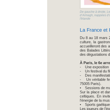
De gauche à droite, Le
d’Armagh, nappées d’un
l'Irlande
La France et 
Du 8 au 18 mars 20
culture, la gastro
accueilleront des a
des Balades Littér
des dégustations d
À Paris, le 6e ar
- Une exposition 
- Un festival du fi
- Des manifestatio
- Un véritable fest
75005 Paris).
• Sessions de musi
Sur la place et da
celtiques. En invit
l’énergie de la mus
• Sports gaéliques
Les joueurs de l’éq