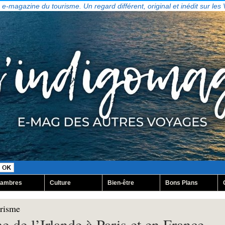
, e-magazine du tourisme. Un regard différent, original et inédit sur les
ambres
Culture
Bien-être
Bons Plans
urisme
 de l’Irlande à Paris et en France