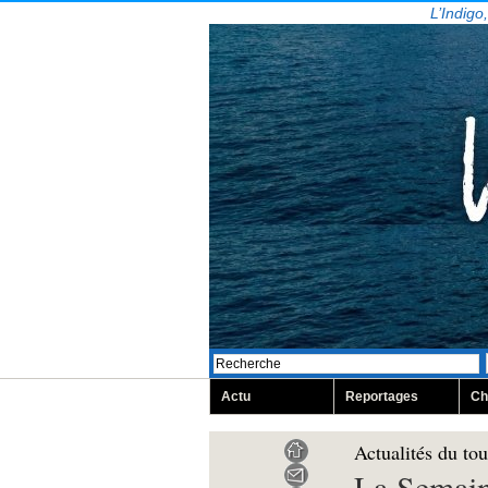
L’Indigo
Actu
Reportages
Ch
Actualités du to
La Semaine