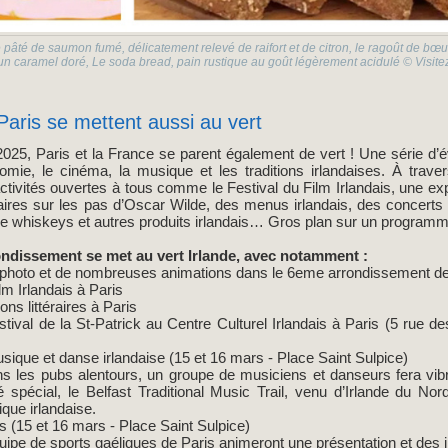
 pâté de saumon fumé, délicatement relevé de raifort et de citron, le ragoût de bœ
 caramel doré, Le soda bread, pain rustique au goût légèrement acidulé © Visitez
Paris se mettent aussi au vert
25, Paris et la France se parent également de vert ! Une série d’
nomie, le cinéma, la musique et les traditions irlandaises. À trave
ctivités ouvertes à tous comme le Festival du Film Irlandais, une exp
aires sur les pas d’Oscar Wilde, des menus irlandais, des concerts
e whiskeys et autres produits irlandais… Gros plan sur un programm
rondissement se met au vert Irlande, avec notamment :
photo et de nombreuses animations dans le 6eme arrondissement de
lm Irlandais à Paris
ns littéraires à Paris
ival de la St-Patrick au Centre Culturel Irlandais à Paris (5 rue des
que et danse irlandaise (15 et 16 mars - Place Saint Sulpice)
ns les pubs alentours, un groupe de musiciens et danseurs fera vib
é spécial, le Belfast Traditional Music Trail, venu d’Irlande du Nord
ique irlandaise.
 (15 et 16 mars - Place Saint Sulpice)
uipe de sports gaéliques de Paris animeront une présentation et des in