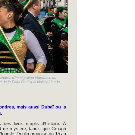
 centres d'immigration irlandaise de
de la Saint Patrick © Visitez irlande-
ondres, mais aussi Dubaï ou la
s.
 des lieux emplis d’histoire. À
t de mystère, tandis que Croagh
d’Irlande, Dublin organise du 15 au