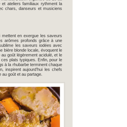
et ateliers familiaux rythment la
ec chars, danseurs et musiciens
qui mettent en exergue les saveurs
des arômes profonds grâce à une
 sublime les saveurs iodées avec
e bière blonde locale, évoquent le
e au goût légèrement acidulé, et le
es plats typiques. Enfin, pour le
s à la rhubarbe terminent chaque
 inspirent aujourd’hui les chefs
e au goût et au partage.