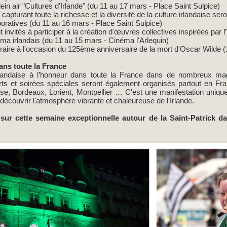
in air "Cultures d’Irlande" (du 11 au 17 mars - Place Saint Sulpice)
apturant toute la richesse et la diversité de la culture irlandaise se
ratives (du 11 au 16 mars - Place Saint Sulpice)
 invités à participer à la création d'œuvres collectives inspirées par l’î
ma irlandais (du 11 au 15 mars - Cinéma l'Arlequin)
aire à l'occasion du 125ème anniversaire de la mort d'Oscar Wilde 
ans toute la France
rlandaise à l’honneur dans toute la France dans de nombreux ma
rts et soirées spéciales seront également organisés partout en 
use, Bordeaux, Lorient, Montpellier … C'est une manifestation uniq
écouvrir l'atmosphère vibrante et chaleureuse de l'Irlande.
 sur cette semaine exceptionnelle autour de la Saint-Patrick d