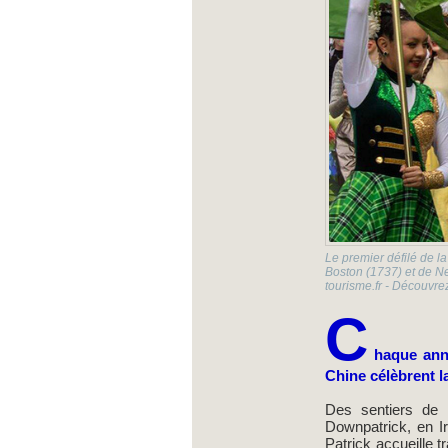
Le premier défilé de la
Boston (1737) et de Ne
tourisme.fr - Découvrez
C
haque ann
Chine célèbrent la
Des sentiers de 
Downpatrick, en I
Patrick accueille t