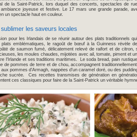
l de la Saint-Patrick, lors duquel des concerts, spectacles de rue 
 ambiance joyeuse et festive. Le 17 mars une grande parade, av
 en un spectacle haut en couleur.
 sublimer les saveurs locales
sion pour les Irlandais de se réunir autour des plats traditionnels 
s plats emblématiques, le ragoût de bœuf à la Guinness révèle 
 pâté de saumon fumé, délicatement relevé de raifort et de citron,
cieuses, les moules chaudes, mijotées avec ail, tomate, piment et un
ntre l’Irlande et ses traditions maritimes. Le soda bread, pain rustiqu
 de pommes de terre et de chou, accompagnent traditionnellement c
es aux pommes d’Armagh, nappées d’un caramel doré, ou des pudding
che sucrée. Ces recettes transmises de génération en génération,
ventent ces classiques pour faire de la Saint-Patrick un véritable hymn