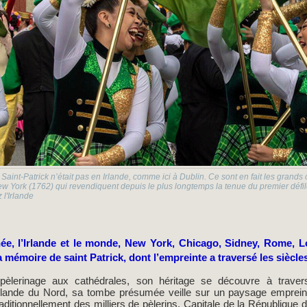
 Saint-Patrick n’était pas en Irlande, comme ici à Dublin. Ce sont en fait les grands
w York (1762) qui revendiquent depuis le plus longtemps la tenue du premier défilé 
 l'Irlande
ée, l’Irlande et le monde, New York, Chicago, Sidney, Rome, L
 mémoire de saint Patrick, dont l’empreinte a traversé les siècle
pèlerinage aux cathédrales, son héritage se découvre à travers
rlande du Nord, sa tombe présumée veille sur un paysage emprein
raditionnellement des milliers de pèlerins. Capitale de la République 