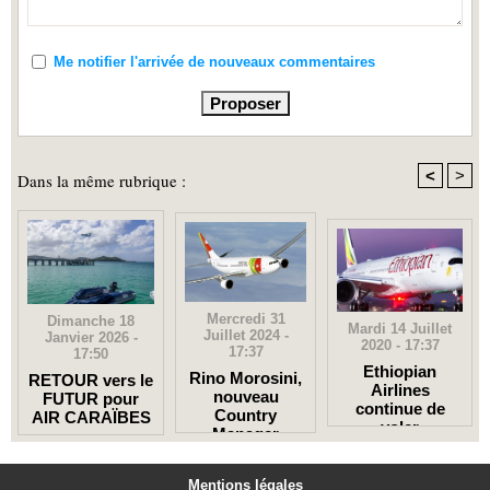
Me notifier l'arrivée de nouveaux commentaires
<
>
Dans la même rubrique :
Mercredi 31
Dimanche 18
Mardi 14 Juillet
Juillet 2024 -
Janvier 2026 -
2020 - 17:37
17:37
17:50
Ethiopian
Rino Morosini,
RETOUR vers le
Airlines
nouveau
FUTUR pour
continue de
Country
AIR CARAÏBES
voler
Manager
France &
Benelux pour la
Mentions légales
TAP Air