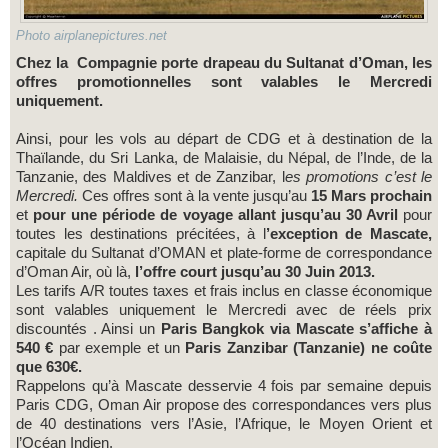
Photo airplanepictures.net
Chez la Compagnie porte drapeau du Sultanat d’Oman, les
offres promotionnelles sont valables le Mercredi
uniquement.
Ainsi, pour les vols au départ de CDG et à destination de la
Thaïlande, du Sri Lanka, de Malaisie, du Népal, de l’Inde, de la
Tanzanie, des Maldives et de Zanzibar, l
es promotions c’est le
Mercredi.
Ces offres sont à la vente jusqu’au
15 Mars prochain
et
pour une période de voyage allant jusqu’au 30 Avril
pour
toutes les destinations précitées, à l
’exception de Mascate,
capitale du Sultanat d’OMAN et plate-forme de correspondance
d’Oman Air, où là,
l’offre court jusqu’au 30 Juin 2013.
Les tarifs A/R toutes taxes et frais inclus en classe économique
sont valables uniquement le Mercredi avec de réels prix
discountés . Ainsi un
Paris Bangkok via Mascate s’affiche à
540 €
par exemple et un
Paris Zanzibar (Tanzanie) ne coûte
que 630€.
Rappelons qu’à Mascate desservie 4 fois par semaine depuis
Paris CDG, Oman Air propose des correspondances vers plus
de 40 destinations vers l’Asie, l’Afrique, le Moyen Orient et
l’Océan Indien.