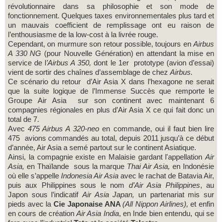
révolutionnaire dans sa philosophie et son mode de
fonctionnement. Quelques taxes environnementales plus tard et
un mauvais coefficient de remplissage ont eu raison de
l’enthousiasme de la low-cost à la livrée rouge.
Cependant, on murmure son retour possible, toujours en
Airbus
A 330 NG
(pour Nouvelle Génération) en attendant la mise en
service de l
’Airbus A 350,
dont le 1er prototype (avion d’essai)
vient de sortir des chaînes d’assemblage de chez
Airbus.
Ce scénario du retour d’Air Asia X dans l’hexagone ne serait
que la suite logique de l’Immense Succès que remporte le
Groupe Air Asia sur son continent avec maintenant 6
compagnies régionales en plus d’Air Asia X ce qui fait donc un
total de 7.
Avec
475 Airbus A 320-neo
en commande, oui il faut bien lire
475 avions commandés au total, depuis 2011 jusqu’à ce début
d’année, Air Asia a semé partout sur le continent Asiatique.
Ainsi, la compagnie existe en Malaisie gardant l'appellation
Air
Asia,
en Thaïlande sous la marque
Thai Air Asia,
en Indonésie
où elle s’appelle
Indonesia Air Asia
avec le rachat de Batavia Air,
puis aux Philippines sous le nom
d’Air Asia Philippines
, au
Japon sous l’indicatif
Air Asia Japan,
un partenariat mis sur
pieds avec la
Cie Japonaise ANA
(All Nippon Airlines),
et enfin
en cours de création
Air Asia
India
, en Inde bien entendu, qui se