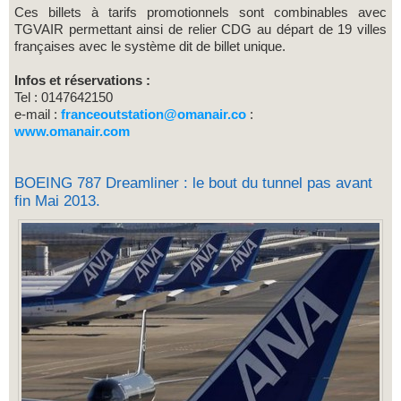
Ces billets à tarifs promotionnels sont combinables avec
TGVAIR permettant ainsi de relier CDG au départ de 19 villes
françaises avec le système dit de billet unique.
Infos et réservations :
Tel : 0147642150
e-mail :
franceoutstation@omanair.co
:
www.omanair.com
BOEING 787 Dreamliner : le bout du tunnel pas avant
fin Mai 2013.