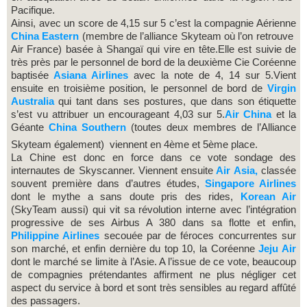
Pacifique.
Ainsi, avec un score de 4,15 sur 5 c’est la compagnie Aérienne
China Eastern
(membre de l’alliance Skyteam où l’on retrouve
Air France) basée à Shangaï qui vire en tête.Elle est suivie de
très près par le personnel de bord de la deuxième Cie Coréenne
baptisée
Asiana Airlines
avec la note de 4, 14 sur 5.Vient
ensuite en troisième position, le personnel de bord de
Virgin
Australia
qui tant dans ses postures, que dans son étiquette
s’est vu attribuer un encourageant 4,03 sur 5.
Air China
et la
Géante
China Southern
(toutes deux membres de l’Alliance
Skyteam également) viennent en 4ème et 5ème
place.
La Chine est donc en force dans ce vote sondage des
internautes de Skyscanner. Viennent ensuite
Air Asia,
classée
souvent première dans d’autres études,
Singapore Airlines
dont le mythe a sans doute pris des rides,
Korean Air
(SkyTeam aussi) qui vit sa révolution interne avec l’intégration
progressive de ses Airbus A 380 dans sa flotte et enfin,
Philippine Airlines
secouée par de féroces concurrentes sur
son marché, et enfin dernière du top 10, la Coréenne
Jeju Air
dont le marché se limite à l’Asie. A l’issue de ce vote, beaucoup
de compagnies prétendantes affirment ne plus négliger cet
aspect du service à bord et sont très sensibles au regard affûté
des passagers.