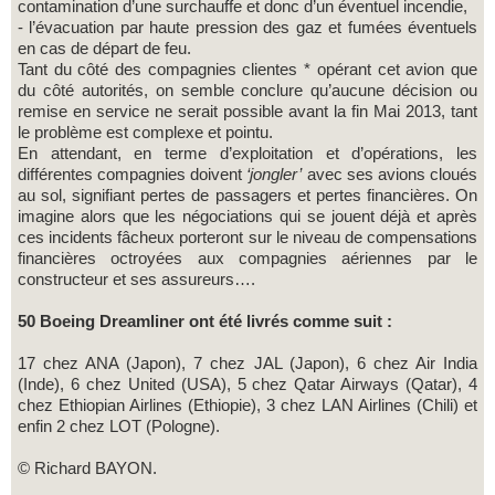
contamination d’une surchauffe et donc d’un éventuel incendie,
- l’évacuation par haute pression des gaz et fumées éventuels
en cas de départ de feu.
Tant du côté des compagnies clientes * opérant cet avion que
du côté autorités, on semble conclure qu’aucune décision ou
remise en service ne serait possible avant la fin Mai 2013, tant
le problème est complexe et pointu.
En attendant, en terme d’exploitation et d’opérations, les
différentes compagnies doivent
‘jongler’
avec ses avions cloués
au sol, signifiant pertes de passagers et pertes financières. On
imagine alors que les négociations qui se jouent déjà et après
ces incidents fâcheux porteront sur le niveau de compensations
financières octroyées aux compagnies aériennes par le
constructeur et ses assureurs….
50 Boeing Dreamliner ont été livrés comme suit :
17 chez ANA (Japon), 7 chez JAL (Japon), 6 chez Air India
(Inde), 6 chez United (USA), 5 chez Qatar Airways (Qatar), 4
chez Ethiopian Airlines (Ethiopie), 3 chez LAN Airlines (Chili) et
enfin 2 chez LOT (Pologne).
© Richard BAYON.