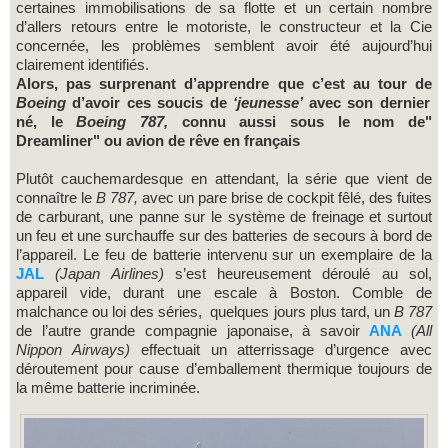
certaines immobilisations de sa flotte et un certain nombre
d’allers retours entre le motoriste, le constructeur et la Cie
concernée, les problèmes semblent avoir été aujourd’hui
clairement identifiés.
Alors, pas surprenant d’apprendre que c’est au tour de
Boeing
d’avoir ces soucis de
‘jeunesse’
avec son dernier
né, le
Boeing 787,
connu aussi sous le nom de"
Dreamliner" ou avion de rêve en français
Plutôt cauchemardesque en attendant, la série que vient de
connaître le
B 787,
avec un pare brise de cockpit fêlé, des fuites
de carburant, une panne sur le système de freinage et surtout
un feu et une surchauffe sur des batteries de secours à bord de
l’appareil. Le feu de batterie intervenu sur un exemplaire de la
JAL
(Japan Airlines)
s’est heureusement déroulé au sol,
appareil vide, durant une escale à Boston. Comble de
malchance ou loi des séries, quelques jours plus tard, un
B 787
de l’autre grande compagnie japonaise, à savoir
ANA
(All
Nippon Airways)
effectuait un atterrissage d’urgence avec
déroutement pour cause d’emballement thermique toujours de
la même batterie incriminée.