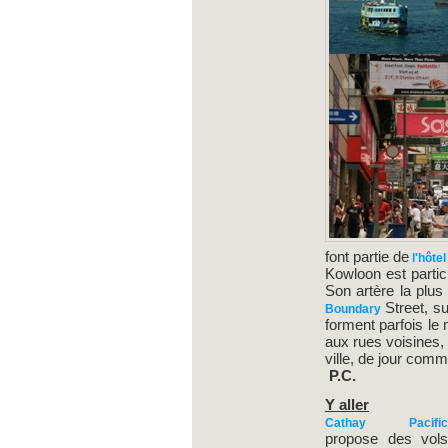
font partie de
l'hôtel
Kowloon est partic
Son artère la plu
Street, s
Boundary
forment parfois le 
aux rues voisines
ville, de jour comm
P.C.
Y aller
Cathay Pacifi
propose des vol