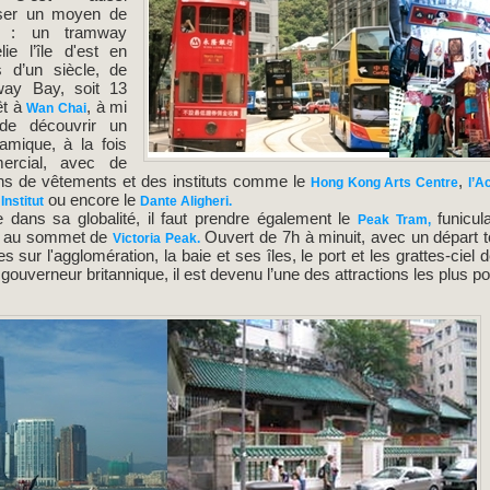
iliser un moyen de
nal : un tramway
lie l’île d'est en
s d’un siècle, de
way Bay, soit 13
êt à
, à mi
Wan Chai
de découvrir un
amique, à la fois
mercial, avec de
s de vêtements et des instituts comme le
,
Hong Kong Arts Centre
l’A
ou encore le
Institut
Dante Aligheri.
le dans sa globalité, il faut prendre également le
funicula
Peak Tram,
al au sommet de
Ouvert de 7h à minuit, avec un départ tou
Victoria Peak.
s sur l'agglomération, la baie et ses îles, le port et les grattes-cie
 gouverneur britannique, il est devenu l’une des attractions les plus pop