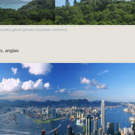
n boudha géant (photos Dorothée Verhnes)
s, anglais