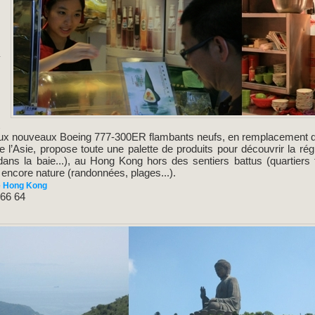
e
-
s
a
e
s
e
t
x nouveaux Boeing 777-300ER flambants neufs, en remplacement de 
e l’Asie, propose toute une palette de produits pour découvrir la r
 dans la baie...), au Hong Kong hors des sentiers battus (quartiers t
encore nature (randonnées, plages...).
e Hong Kong
 66 64