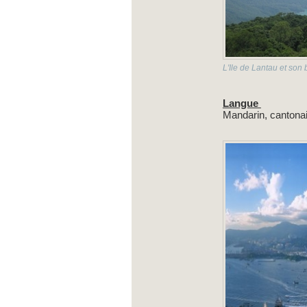
L'Ile de Lantau et so
Langue
Mandarin, cantonai