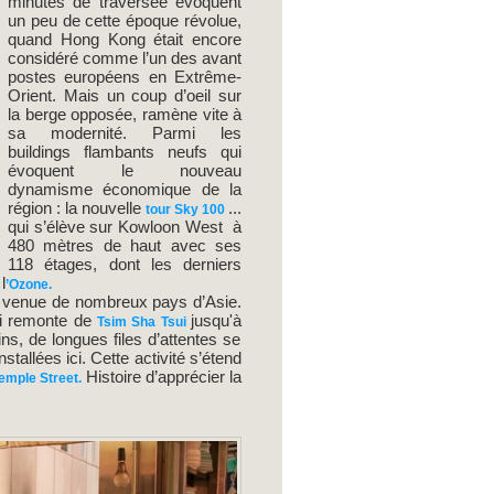
minutes de traversée évoquent
un peu de cette époque révolue,
quand Hong Kong était encore
considéré comme l’un des avant
postes européens en Extrême-
Orient. Mais un coup d’oeil sur
la berge opposée, ramène vite à
sa modernité. Parmi les
buildings flambants neufs qui
évoquent le nouveau
dynamisme économique de la
région : la nouvelle
...
tour Sky 100
qui s’élève sur Kowloon West à
480 mètres de haut avec ses
118 étages, dont les derniers
l
’Ozone.
ée venue de nombreux pays d’Asie.
i remonte de
jusqu'à
Tsim Sha Tsui
ns, de longues files d’attentes se
tallées ici. Cette activité s’étend
Histoire d’apprécier la
emple Street.