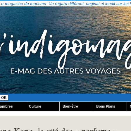
, e-magazine du tourisme. Un regard différent, original et inédit sur les
ambres
Culture
Bien-être
Bons Plans
ong Kong, la cité des « parfums »