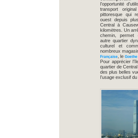
l’opportunité d’ut
transport origi
pittoresque qui re
ouest depuis plu
Central à Cause
kilomètres. Un arr
chemin, permet 
autre quartier dyn
culturel et com
nombreux magasin
, le
Française
Goethe 
Pour apprécier l’î
quartier de Centr
des plus belles vue
l’usage exclusif du