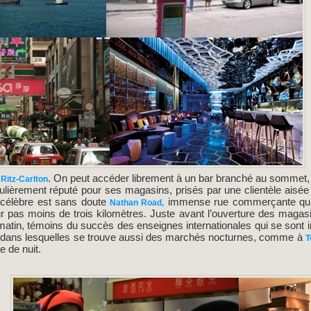
. On peut accéder librement à un bar branché au sommet, 
 Ritz-Carlton
ulièrement réputé pour ses magasins, prisés par une clientèle ais
s célèbre est sans doute
immense rue commerçante qu
Nathan Road,
ur pas moins de trois kilomètres. Juste avant l’ouverture des magasi
matin, témoins du succès des enseignes internationales qui se sont ins
, dans lesquelles se trouve aussi des marchés nocturnes, comme à
T
e de nuit.
c
s