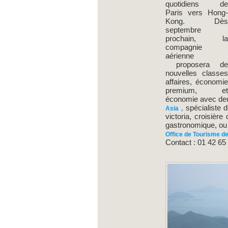
quotidiens d
Paris vers Hong
Kong. Dè
septembre
prochain, l
compagnie
aérienne
proposera d
nouvelles classe
affaires, économi
premium, e
économie avec deu
spécialiste d
Asia
,
victoria, croisière
gastronomique, ou 
Office de Tourisme d
Contact : 01 42 65