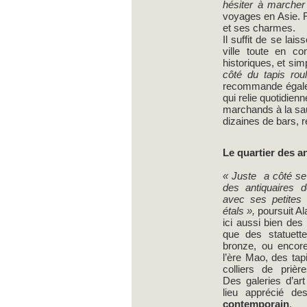
hésiter à marcher 
voyages en Asie. Fi
et ses charmes.
Il suffit de se la
ville toute en co
historiques, et si
côté du tapis rou
recommande éga
qui relie quotidien
marchands à la sau
dizaines de bars, 
Le quartier des a
« Juste a côté se 
des antiquaires d
avec ses petites
étals »,
poursuit Al
ici aussi bien des
que des statuett
bronze, ou encor
l’ère Mao, des tapi
colliers de prièr
Des galeries d’art
lieu apprécié d
contemporain
. 