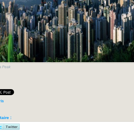
ia Peak
ris
aire :