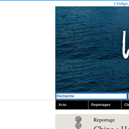
L’Indigo
Actu
Reportages
Ch
Reportage
Chine : H