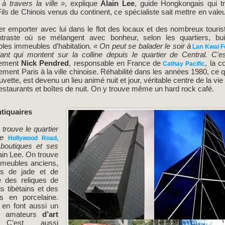
à travers la ville »
, explique
Alain Lee
, guide Hongkongais qui t
ls de Chinois venus du continent, ce spécialiste sait mettre en valeu
isser emporter avec lui dans le flot des locaux et des nombreux touri
ntraste où se mélangent avec bonheur, selon les quartiers, bui
mples immeubles d’habitation.
« On peut se balader le soir à
Lan Kwai 
lant qui montent sur la colline depuis le quartier de Central. C'e
lement
Nick Pendred
, responsable en France de
, la 
Cathay Pacific
nement Paris à la ville chinoise. Réhabilité dans les années 1980, ce
vette, est devenu un lieu animé nuit et jour, véritable centre de la 
restaurants et boîtes de nuit. On y trouve même un hard rock café.
ntiquaires
trouve le quartier
e
Hollywood Road,
 boutiques et ses
ain Lee. On trouve
 meubles anciens,
es de jade et de
e des reliques de
s tibétains et des
es en porcelaine.
 en font aussi un
es amateurs
d’art
C’est aussi