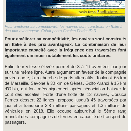
Pour améliorer sa compétitivité, les navires sont construits en Italie à
des prix avantageux. Crédit photo Corsica Ferries/D.R.
Pour améliorer sa compétitivité, les navires sont construits
en Italie à des prix avantageux. La combinaison de leur
importante capacité avec la fréquence des traversées font
également diminuer notablement les coûts unitaires.
Enfin, leur vitesse élevée permet de 3 à 4 traversées par jour
sur une même ligne. Autre argument en faveur de la compagnie
privée corse, la recherche de ports alternatifs, Toulon à 65 km
de Marseille, Savone à 30 km de Gênes, Golfo Aranci à 15 km
d'Olbia, qui font mécaniquement après négociation baisser le
coût des escales. Forte d’une flotte de 13 navires, Corsica
Ferries dessert 22 lignes, propose jusqu’à 45 traversées par
jour et a transporté 3.8 millions passagers et 1.3 millions de
véhicules en 2018. Elle occupe aujourd’hui le 5ème rang
mondial des compagnies de ferries en capacité de transport de
passagers.