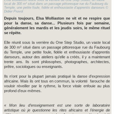
local de 300 m² situé dans un passage pittoresque rue du Faubourg du
Temple, une petite foule, fidèle et enthousiaste d’apprentis danseurs.©
Didier Pruvot
Depuis toujours, Elsa Wolliaston ne vit et ne respire que
pour la danse, sa danse... Plusieurs fois par semaine,
généralement les mardis et les jeudis soirs, le même rituel
se répète.
Elle réunit sous la verrière du One Step Studio, un vaste local
de 300 m² situé dans un passage pittoresque rue du Faubourg
du Temple, une petite foule, fidèle et enthousiaste d’apprentis
danseurs, autour des ateliers qu’elle a créés, il y a maintenant
trente ans. Ils sont philosophes, photographes, architectes,
prêtre, sociologues ou enseignants.
Ils n’ont pour la plupart jamais pratiqué la danse d’expression
africaine. Mais ils ont tous en commun, la volonté farouche de
vouloir réveiller par le rythme, la force vitale enfouie au plus
profond d’eux-mêmes.
« Mon lieu d’enseignement est une sorte de laboratoire
artistique où je questionne les rites africains et l’énergie de