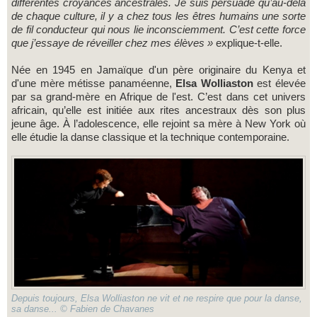
différentes croyances ancestrales. Je suis persuadé qu’au-delà
de chaque culture, il y a chez tous les êtres humains une sorte
de fil conducteur qui nous lie inconsciemment. C’est cette force
que j’essaye de réveiller chez mes élèves »
explique-t-elle.
Née en 1945 en Jamaïque d'un père originaire du Kenya et
d'une mère métisse panaméenne,
Elsa Wolliaston
est élevée
par sa grand-mère en Afrique de l'est. C’est dans cet univers
africain, qu’elle est initiée aux rites ancestraux dès son plus
jeune âge. À l’adolescence, elle rejoint sa mère à New York où
elle étudie la danse classique et la technique contemporaine.
Depuis toujours, Elsa Wolliaston ne vit et ne respire que pour la danse,
sa danse... © Fabien de Chavanes