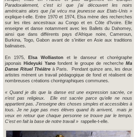
Paradoxalement, c’est ici que j’ai découvert les noirs
américains alors que j’ai vécu ma jeunesse aux Etats-Unis »
explique-t-elle. Entre 1970 et 1974, Elsa mène des recherches
sur les rites ancestraux au Congo et en Côte d’Ivoire. Elle
enseigne et danse notamment avec les Ballets du Dahomey,
ainsi que dans différents pays d’Afrique noire, Cameroun,
Burkina, Togo, Gabon avant de s’initier en Asie aux traditions
balinaises.
En 1975,
Elsa Wolliaston
et le danseur et chorégraphe
japonais
Hideyuki Yano
fondent le groupe de recherche
Ma
Danse Rituel Théâtre
à Paris. Pendant quinze ans, les deux
artistes mènent un travail pédagogique de fond et réalisent de
nombreuses créations chorégraphiques communes.
« Quand je dis que la danse est une expression sacrée, ce
n’est pas religieux. Elle est sacrée parce qu’elle ne nous
appartient pas. J’enseigne des choses simples et accessibles à
tous.
Je ne juge pas mes élèves quand ils arrivent, mais je
veux en retour que chaque personne se trouve par le tempo.
C’est en fait la base de notre travail »
rappelle-t-elle.