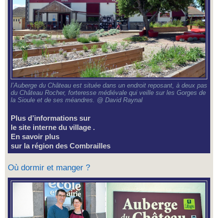
l’Auberge du Château est située dans un endroit reposant, à deux pas
du Château Rocher, forteresse médiévale qui veille sur les Gorges de
la Sioule et de ses méandres. @ David Raynal
Plus d’informations sur
le site interne du village
.
En savoir plus
sur la région des Combrailles
Où dormir et manger ?