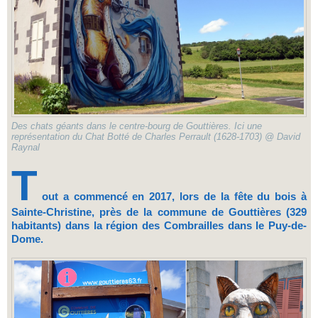
Des chats géants dans le centre-bourg de Gouttières. Ici une
représentation du Chat Botté de Charles Perrault (1628-1703) @ David
Raynal
T
out a commencé en 2017, lors de la fête du bois à
Sainte-Christine, près de la commune de Gouttières (329
habitants) dans la région des Combrailles dans le Puy-de-
Dome.