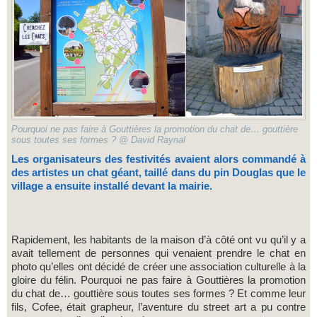
Pourquoi ne pas faire à Gouttières la promotion du chat de… gouttière
sous toutes ses formes ? @ David Raynal
Les organisateurs des festivités avaient alors commandé à
des artistes un chat géant, taillé dans du pin Douglas que le
village a ensuite installé devant la mairie.
Rapidement, les habitants de la maison d’à côté ont vu qu’il y a
avait tellement de personnes qui venaient prendre le chat en
photo qu’elles ont décidé de créer une association culturelle à la
gloire du félin. Pourquoi ne pas faire à Gouttières la promotion
du chat de… gouttière sous toutes ses formes ? Et comme leur
fils, Cofee, était grapheur, l’aventure du street art a pu contre