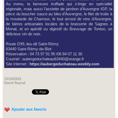
Au menu, la fameuse truffade qui s’érige en spécialité
régionale, mais aussi l’assiette de jambon d’Auvergne IGP, la
pièce du boucher sauce au bleu d’Auvergne, le filet de truite à
la moutarde de Charroux, le tout arrosé de vins d’Auvergne,
de bières artisanales locales de la brasserie de Sagnes à
Menat, et en apéritif ou digestif du Breuvage de Tonton, un
délicieux vin de noix.
Route D99, lieu dit Saint-Rémy
63440 Saint-Rémy-de-Blot
Réservation : 04 73 97 91 95 /06 84 07 11 36
Courriel : aubergeduchateau63440@orange.fr
Site Internet :
https://aubergeduchateau.weebly.com
15/10/2022
David Raynal
Ajouter aux favoris