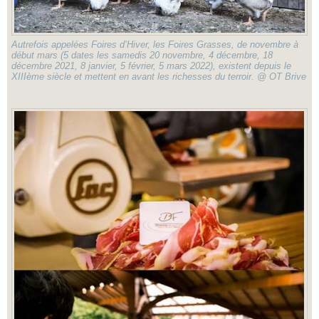
Autrefois appelées Foires d’Hiver, les Foires Grasses, de novembre à
début mars (5 dates les samedis 20 novembre, 4 décembre, 18
décembre 2021, 8 janvier, 5 février, 5 mars 2022), existent depuis le
XIIIème siècle et mettent en avant les richesses du terroir. @ OT Brive