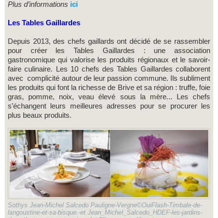
Plus d’informations
ici
Les Tables Gaillardes
Depuis 2013, des chefs gaillards ont décidé de se rassembler
pour créer les Tables Gaillardes : une association
gastronomique qui valorise les produits régionaux et le savoir-
faire culinaire. Les 10 chefs des Tables Gaillardes collaborent
avec complicité autour de leur passion commune. Ils subliment
les produits qui font la richesse de Brive et sa région : truffe, foie
gras, pomme, noix, veau élevé sous la mère... Les chefs
s’échangent leurs meilleures adresses pour se procurer les
plus beaux produits.
Sothys Jean-Michel Salcedo Pauligne-Vergne©OuiFlash-Timbale-de-
langoustine-et-sa-bisque.-et Jean_Michel_Salcedo_HDEF-les-jardins-