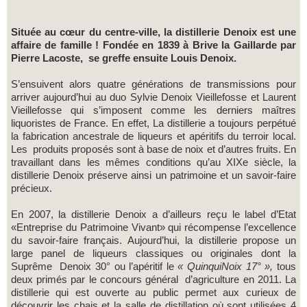
Située au cœur du centre-ville, la distillerie Denoix est une
affaire de famille ! Fondée en 1839 à Brive la Gaillarde par
Pierre Lacoste, se greffe ensuite Louis Denoix.
S’ensuivent alors quatre générations de transmissions pour
arriver aujourd’hui au duo Sylvie Denoix Vieillefosse et Laurent
Vieillefosse qui s’imposent comme les derniers maîtres
liquoristes de France. En effet, La distillerie a toujours perpétué
la fabrication ancestrale de liqueurs et apéritifs du terroir local.
Les produits proposés sont à base de noix et d’autres fruits. En
travaillant dans les mêmes conditions qu’au XIXe siècle, la
distillerie Denoix préserve ainsi un patrimoine et un savoir-faire
précieux.
En 2007, la distillerie Denoix a d’ailleurs reçu le label d’Etat
«Entreprise du Patrimoine Vivant» qui récompense l’excellence
du savoir-faire français. Aujourd’hui, la distillerie propose un
large panel de liqueurs classiques ou originales dont la
Suprême Denoix 30° ou l’apéritif le
« QuinquiNoix 17° »,
tous
deux primés par le concours général d’agriculture en 2011. La
distillerie qui est ouverte au public permet aux curieux de
découvrir les chais et la salle de distillation où sont utilisées 4