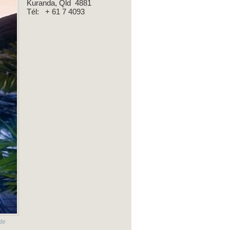
Kuranda, Qld 4881
Tél: + 61 7 4093
de