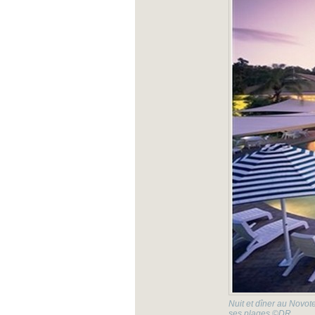
Nuit et dîner au Novot
ses plages ©DR