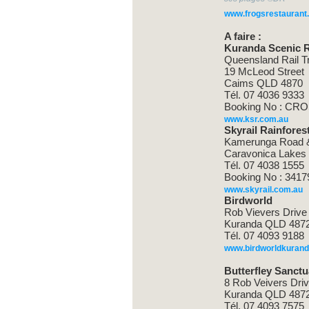
www.frogsrestaurant
A faire :
Kuranda Scenic R
Queensland Rail T
19 McLeod Street
Caims QLD 4870
Tél. 07 4036 9333
Booking No : CR
www.ksr.com.au
Skyrail Rainfore
Kamerunga Road 
Caravonica Lakes
Tél. 07 4038 1555
Booking No : 3417
www.skyrail.com.au
Birdworld
Rob Vievers Drive
Kuranda QLD 487
Tél. 07 4093 9188
www.birdworldkuran
Butterfley Sanctu
8 Rob Veivers Dri
Kuranda QLD 487
Tél. 07 4093 7575