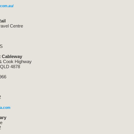
.com.au/
ail
ravel Centre
OS
st Cableway
& Cook Highway
 QLD 4878
966
2
da.com
ary
ve
2