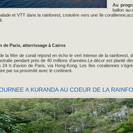
Au prog
ballon au
 balade et VTT dans la rainforest, croisière vers une île corallienne
l.
n de Paris, atterrissage à Cairns
e la Mer de corail répond en écho le vert intense de la rainforest, d
ustralie pendant près de 40 millions d'années.Le décor est planté dès
24 h d'avion de Paris, via Hong-Kong. Les îles coraliennes s’égrè
re par sa proximité avec le continent.
OURNEE A KURANDA AU COEUR DE LA RAINF