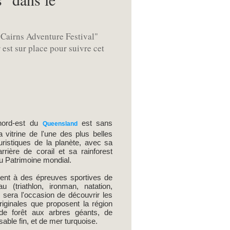
"Cairns Adventure Festival"
 est sur place pour suivre cet
ord-est du
est sans
Queensland
a vitrine de l'une des plus belles
uristiques de la planète, avec sa
rière de corail et sa rainforest
au Patrimoine mondial.
ment à des épreuves sportives de
u (triathlon, ironman, natation,
e sera l'occasion de découvrir les
originales que proposent la région
de forêt aux arbres géants, de
sable fin, et de mer turquoise.