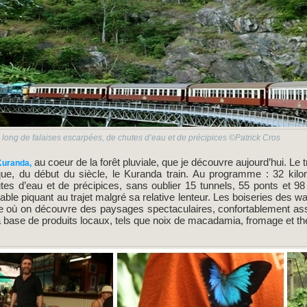
le long de falaises escarpées, de chutes d’eau et de précipices ©Patrick Cros
au coeur de la forêt pluviale, que je découvre aujourd’hui. Le t
uranda,
sque, du début du siècle, le Kuranda train. Au programme : 32 kilom
es d’eau et de précipices, sans oublier 15 tunnels, 55 ponts et 98
ble piquant au trajet malgré sa relative lenteur. Les boiseries des w
e où on découvre des paysages spectaculaires, confortablement assi
base de produits locaux, tels que noix de macadamia, fromage et th