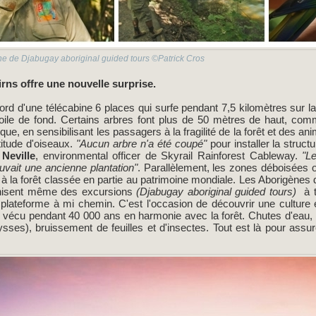
ne de Djabugay aboriginal guided tours ©Patrick Cros
irns offre une nouvelle surprise.
 bord d'une télécabine 6 places qui surfe pendant 7,5 kilomètres sur l
oile de fond. Certains arbres font plus de 50 mètres de haut, comm
ue, en sensibilisant les passagers à la fragilité de la forêt et des an
itude d'oiseaux.
"Aucun arbre n'a été coupé"
pour installer la struct
Neville
, environmental officer de Skyrail Rainforest Cableway.
"L
ouvait une ancienne plantation"
. Parallèlement, les zones déboisées o
à la forêt classée en partie au patrimoine mondiale. Les Aborigènes d
organisent même des excursions
(Djabugay aboriginal guided tours)
à t
plateforme à mi chemin. C'est l'occasion de découvrir une culture e
écu pendant 40 000 ans en harmonie avec la forêt. Chutes d'eau, r
lysses), bruissement de feuilles et d'insectes. Tout est là pour ass