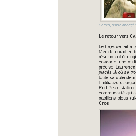
Gérald, guide aborigè
Le retour vers Ca
Le trajet se fait à
Mer de corail en t
résolument écologiq
casoar et une mult
précise
Laurence 
placés là où se tr
toute sa splendeur 
l'inititiative et 
Red Peak station, 
communauté qui a v
papillons bleus (u
Cros