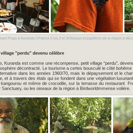
urant Frogs à Kuranda ©Patrick Cros 2 et 3/Oiseaux et papillons de la région à d
 village "perdu" devenu célèbre
e, Kuranda est comme une récompense, petit village “perdu”, deven
sphère décontracté. Le tourisme a certes bousculé le côté bohême et 
lternative dans les années 1960/70, mais le dépaysement et le cha
e, et à travers des étals qui se fondent dans une végétation luxurian
kangourou et même de crocodile, sur la terrasse du restaurant Fro
ly Sanctuary, ou les oiseaux de la région à Birdworldmmense volière.