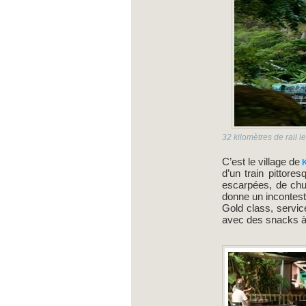
32 kilomètres de rail 
C’est le village de
K
d’un train pittore
escarpées, de chut
donne un incontesta
Gold class, servic
avec des snacks à 