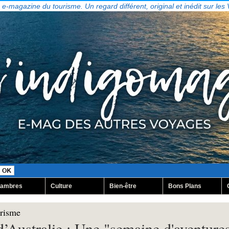
, e-magazine du tourisme. Un regard différent, original et inédit sur les
ambres
Culture
Bien-être
Bons Plans
urisme
d’Australie : Une "semaine d'aventure