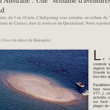
nd
ine, du 3 au 10 juin, L'Indigomag vous entraîne, au rythme du 
enture de Cairns), dans le nord-est du Queensland. Notre reporter
k Cros (en direct de Kuranda)
L
e n
conteste l
régions to
Grande bar
inscrites 
Parallèle
haut nivea
VTT...), c
activités 
sur fond 
plages de 