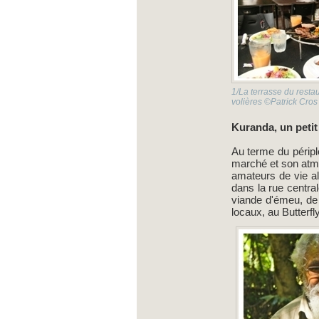
1/La terrasse du resta
volières ©Patrick Cros
Kuranda, un petit
Au terme du péripl
marché et son atmo
amateurs de vie a
dans la rue central
viande d'émeu, de 
locaux, au Butterf