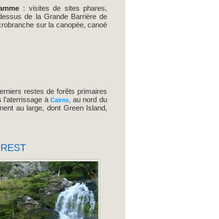
ramme
: visites de sites phares,
-dessus de la Grande Barrière de
,accrobranche sur la canopée, canoë
erniers restes de forêts primaires
 l’aterrissage à
au nord du
Cairns,
nent au large, dont Green Island,
OREST