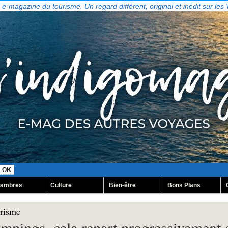
, e-magazine du tourisme. Un regard différent, original et inédit sur les
ambres
Culture
Bien-être
Bons Plans
urisme
pings, cela repart progressivement dè