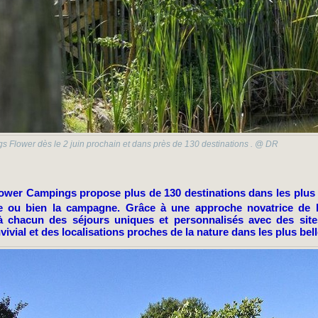
s Flower dès le 2 juin prochain et dans près de 130 destinations . @ DR
ower Campings propose plus de 130 destinations dans les plus b
 ou bien la campagne. Grâce à une approche novatrice de l’h
 chacun des séjours uniques et personnalisés avec des site
vivial et des localisations proches de la nature dans les plus bel