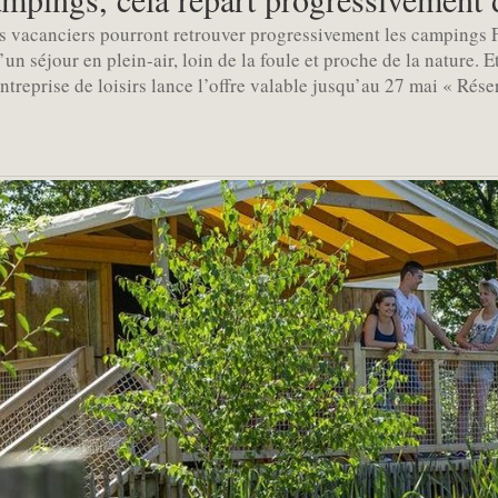
Les vacanciers pourront retrouver progressivement les campings 
’un séjour en plein-air, loin de la foule et proche de la nature. 
entreprise de loisirs lance l’offre valable jusqu’au 27 mai « Rés