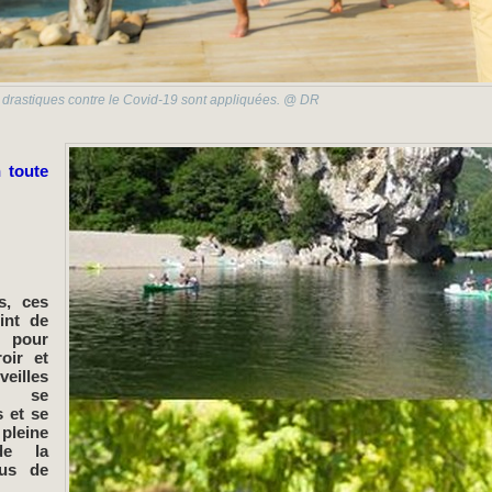
 drastiques contre le Covid-19 sont appliquées. @ DR
 toute
s, ces
int de
 pour
roir et
lles
s, se
s et se
pleine
de la
lus de