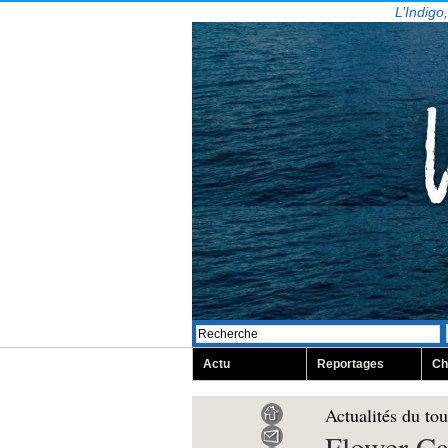
L’Indigo
Actu
Reportages
Ch
Actualités du to
Flower Cam