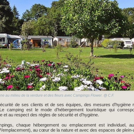
e au milieu de la verdure et des fleurs avec Campings Flower. @ C.F.
 sécurité de ses clients et de ses équipes, des mesures d’hygiène
Le camping est le mode d’hébergement touristique qui corresp
le et au respect des règles de sécurité et d’hygiène.
ings, chaque hébergement ou emplacement est individuel, aut
mplacement), au cœur de la nature et avec des espaces de plein-air