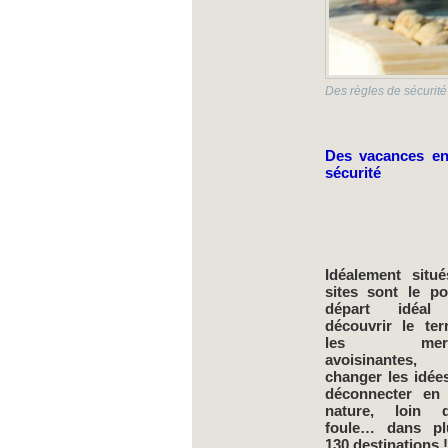
Des règles de sécurité
Des vacances en
sécurité
Idéalement situé
sites sont le po
départ idéal
découvrir le ter
les mervei
avoisinante
changer les idée
déconnecter en 
nature, loin 
foule… dans p
130 destinations !