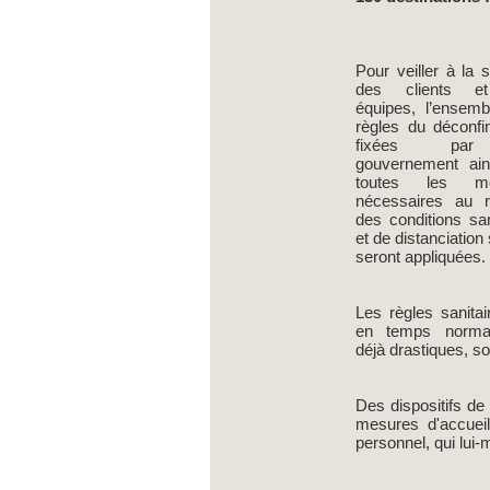
Pour veiller à la s
des clients e
équipes, l’ensem
règles du déconf
fixées pa
gouvernement ain
toutes les me
nécessaires au r
des conditions san
et de distanciation
seront appliquées.
Les règles sanitai
en temps norma
déjà drastiques, so
Des dispositifs de
mesures d'accueil
personnel, qui lui