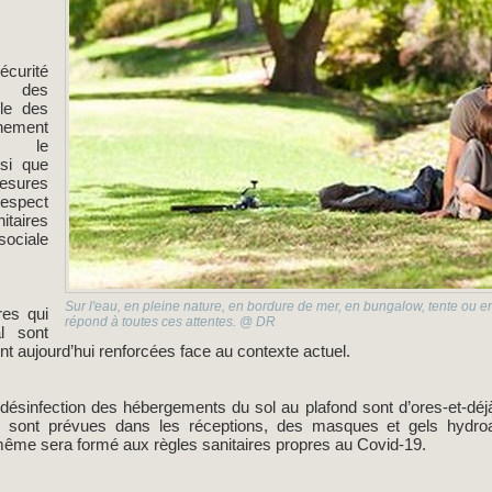
écurité
t des
ble des
inement
r le
si que
sures
espect
itaires
 sociale
Sur l'eau, en pleine nature, en bordure de mer, en bungalow, tente ou
res qui
répond à toutes ces attentes. @ DR
l sont
nt aujourd’hui renforcées face au contexte actuel.
 désinfection des hébergements du sol au plafond sont d’ores-et-dé
 sont prévues dans les réceptions, des masques et gels hydroalc
-même sera formé aux règles sanitaires propres au Covid-19.