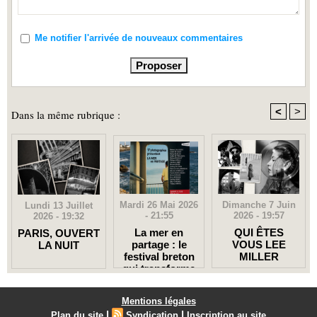
Me notifier l'arrivée de nouveaux commentaires
<
>
Dans la même rubrique :
Mardi 26 Mai 2026
Dimanche 7 Juin
Lundi 13 Juillet
- 21:55
2026 - 19:57
2026 - 19:32
La mer en
QUI ÊTES
PARIS, OUVERT
partage : le
VOUS LEE
LA NUIT
festival breton
MILLER
qui transforme
un port en
galerie à ciel
Mentions légales
ouvert
|
|
Plan du site
Syndication
Inscription au site