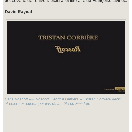
découverte de l’univers pictural et littéraire de Françoise Livinec.
David Raynal
Dans Roscoff – « Roscoff » écrit à l’envers –, Tristan Corbière décrit
et peint ses contemporains de la côte du Finistère.