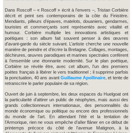
Dans Roscoff – « Roscoff » écrit à l’envers –, Tristan Corbière
décrit et peint ses contemporains de la côte du Finistère.
Mendiants, pilleurs d’épaves, matelots, douaniers, gendarmes,
touristes et commerçants sont représentés avec vitalité et
humour. Corbière multiplie les innovations artistiques et
poétiques : son album fait souvent penser à des œuvres
d’avant-garde du siècle suivant. L’artiste cherche une nouvelle
manière de peindre et d’écrire la Bretagne. Collages, montages,
déchirures, œuvres parodiques et marines spectrales confèrent
à l’ensemble une étonnante modernité. Sur le plan poétique,
Corbière se révèle être, avec cet album, l’un des premiers
poètes français à libérer le vers traditionnel ; il supprime parfois
la ponctuation, 40 ans avant
Guillaume Apollinaire
, et tente de
retranscrire le parler populaire de sa région.
Ouvert de juin à septembre, les deux espaces du Huelgoat ont
la particularité d’attirer un public de néophytes, mais aussi des
grands collectionneurs internationaux, des personnalités du
monde économique ou politique ou encore des professionnels
du monde de l’art. En attendant l’été et la tentation de
l’Armorique, rien ne vous empêche d’aller flâner en ce début de
printemps précoce du côté de l’avenue Matignon, à la