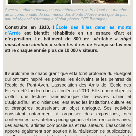
Avec ses chaos granitiques caractéristiques, le Huelgoat est membre
de la communauté de communes des Monts d'Arrée ainsi que du parc
naturel régional d'Armorique (Crédit photos CRT Bretagne)
Construite en 1910, l
’École des filles dans les monts
d’Arrée
est bientôt réhabilitée en un espace d’art et
d’exposition. Le bâtiment de 800 m², véritable
« objet
muséal non identifié »
selon les dires de Françoise Livinec
attire chaque année plus de 10 000 visiteurs.
Il surplombe le chaos granitique et la forêt profonde du Huelgoat
qui ont tant inspiré les poètes, les écrivains et les peintres de
l’école de Pont-Aven. L’association des Amis de l’École des
Filles a été fondée dans la foulée en 2010. Elle a pour objectifs
d’offrir une lecture transhistorique des œuvres d’hier et
d’aujourd’hui, et d’initier des liens avec les institutions culturelles
et étrangères poursuivant un objet analogue. Ses activités
consistent notamment à organiser des expositions, des
conférences, des ateliers pédagogiques et des rencontres avec
des auteurs, artistes compositeurs et réalisateurs. L’association
apporte également son soutien à la réalisation de publications,