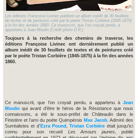
Les éditions Françoise Livinec publient un album inédit de 30 feuillets
de textes et de peintures créé par le poète Tristan Corbière (1845-1875)
à la fin des années 1860. Ce manuscrit, que l’on croyait perdu, a
appartenu à Jean Moulin (Crédit photo D.R.).
Toujours à la recherche des chemins de traverse, les
éditions Françoise Livinec ont dernièrement publié un
album inédit de 30 feuillets de textes et de peintures créé
par le poète Tristan Corbière (1845-1875) à la fin des années
1860.
Ce manuscrit, que l’on croyait perdu, a appartenu à
Jean
Moulin
qui avant d’être le héros de la Résistance que nous
connaissons, a été le sous-préfet de Châteaulin dans le
Finistère et l’ami du poète Quimpérois
Max Jacob.
Admiré des
Surréalistes et d
’Ezra Pound
,
Tristan Corbière
était jusqu’ici
connu pour son recueil
Les Amours jaunes
, publié
confidentiellement en 1873 et découvert par Verlaine dix ans