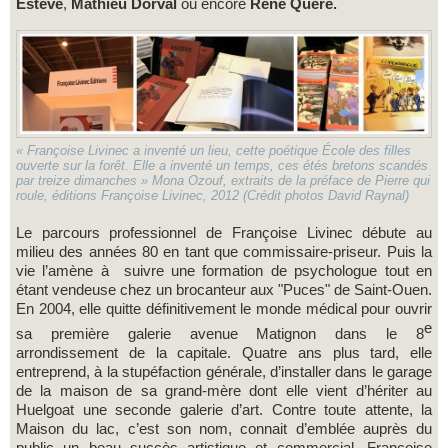
Estève
,
Mathieu Dorval
ou encore
René Quéré.
« Françoise Livinec a inventé un lieu, cette poétique École des filles
ouverte sur la forêt. Elle a inventé un temps, ces étés bretons scandés
par treize dimanches » Mona Ozouf, extraits de la préface de Pierre qui
roule, éditions Françoise Livinec, 2012 (Crédit photos David Raynal)
Le parcours professionnel de Françoise Livinec débute au
milieu des années 80 en tant que commissaire-priseur. Puis la
vie l’amène à suivre une formation de psychologue tout en
étant vendeuse chez un brocanteur aux "Puces" de Saint-Ouen.
En 2004, elle quitte définitivement le monde médical pour ouvrir
e
sa première galerie avenue Matignon dans le 8
arrondissement de la capitale. Quatre ans plus tard, elle
entreprend, à la stupéfaction générale, d’installer dans le garage
de la maison de sa grand-mère dont elle vient d’hériter au
Huelgoat une seconde galerie d’art. Contre toute attente, la
Maison du lac, c’est son nom, connait d’emblée auprès du
public un beau succès artistique et commercial. Françoise