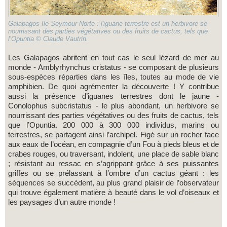
Galapagos Ile Seymour Norte : l'iguane terrestre est un herbivore se
nourrissant des parties végétatives ou des fruits de cactus, tels que
l’Opuntia © Claude Vautrin.
Les Galapagos abritent en tout cas le seul lézard de mer au
monde - Amblyrhynchus cristatus - se composant de plusieurs
sous-espèces réparties dans les îles, toutes au mode de vie
amphibien. De quoi agrémenter la découverte ! Y contribue
aussi la présence d’iguanes terrestres dont le jaune -
Conolophus subcristatus - le plus abondant, un herbivore se
nourrissant des parties végétatives ou des fruits de cactus, tels
que l’Opuntia. 200 000 à 300 000 individus, marins ou
terrestres, se partagent ainsi l’archipel. Figé sur un rocher face
aux eaux de l’océan, en compagnie d’un Fou à pieds bleus et de
crabes rouges, ou traversant, indolent, une place de sable blanc
; résistant au ressac en s’agrippant grâce à ses puissantes
griffes ou se prélassant à l’ombre d’un cactus géant : les
séquences se succèdent, au plus grand plaisir de l’observateur
qui trouve également matière à beauté dans le vol d’oiseaux et
les paysages d’un autre monde !