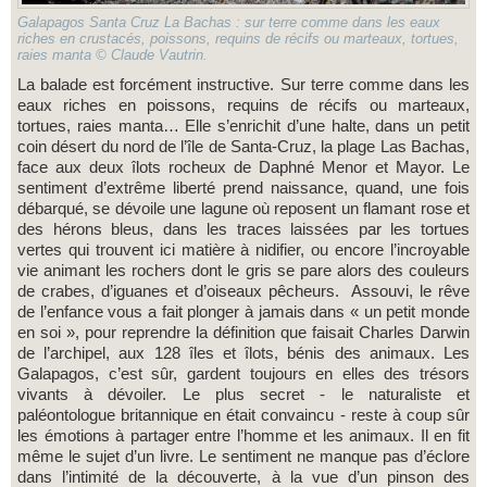
Galapagos Santa Cruz La Bachas : sur terre comme dans les eaux
riches en crustacés, poissons, requins de récifs ou marteaux, tortues,
raies manta © Claude Vautrin.
La balade est forcément instructive. Sur terre comme dans les
eaux riches en poissons, requins de récifs ou marteaux,
tortues, raies manta… Elle s’enrichit d’une halte, dans un petit
coin désert du nord de l’île de Santa-Cruz, la plage Las Bachas,
face aux deux îlots rocheux de Daphné Menor et Mayor. Le
sentiment d’extrême liberté prend naissance, quand, une fois
débarqué, se dévoile une lagune où reposent un flamant rose et
des hérons bleus, dans les traces laissées par les tortues
vertes qui trouvent ici matière à nidifier, ou encore l’incroyable
vie animant les rochers dont le gris se pare alors des couleurs
de crabes, d’iguanes et d’oiseaux pêcheurs. Assouvi, le rêve
de l’enfance vous a fait plonger à jamais dans « un petit monde
en soi », pour reprendre la définition que faisait Charles Darwin
de l’archipel, aux 128 îles et îlots, bénis des animaux. Les
Galapagos, c’est sûr, gardent toujours en elles des trésors
vivants à dévoiler. Le plus secret - le naturaliste et
paléontologue britannique en était convaincu - reste à coup sûr
les émotions à partager entre l’homme et les animaux. Il en fit
même le sujet d’un livre. Le sentiment ne manque pas d’éclore
dans l’intimité de la découverte, à la vue d’un pinson des