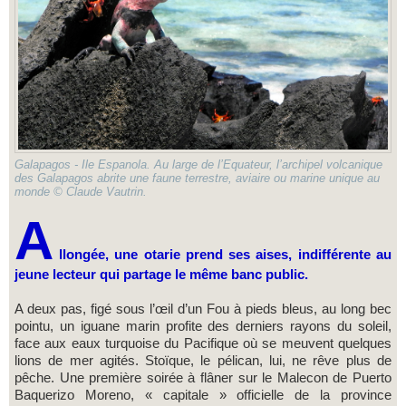
Galapagos - Ile Espanola. Au large de l’Equateur, l’archipel volcanique
des Galapagos abrite une faune terrestre, aviaire ou marine unique au
monde © Claude Vautrin.
A
llongée, une otarie prend ses aises, indifférente au
jeune lecteur qui partage le même banc public.
A deux pas, figé sous l’œil d’un Fou à pieds bleus, au long bec
pointu, un iguane marin profite des derniers rayons du soleil,
face aux eaux turquoise du Pacifique où se meuvent quelques
lions de mer agités. Stoïque, le pélican, lui, ne rêve plus de
pêche. Une première soirée à flâner sur le Malecon de Puerto
Baquerizo Moreno, « capitale » officielle de la province