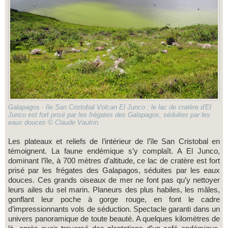
Galapagos - Ile San Cristobal Volcan El Junco : le lac de cratère d'El
Junco est fort prisé par les frégates des Galapagos, séduites par les
eaux douces © Claude Vautrin.
Les plateaux et reliefs de l’intérieur de l’île San Cristobal en
témoignent. La faune endémique s’y complaît. A El Junco,
dominant l’île, à 700 mètres d’altitude, ce lac de cratère est fort
prisé par les frégates des Galapagos, séduites par les eaux
douces. Ces grands oiseaux de mer ne font pas qu’y nettoyer
leurs ailes du sel marin. Planeurs des plus habiles, les mâles,
gonflant leur poche à gorge rouge, en font le cadre
d’impressionnants vols de séduction. Spectacle garanti dans un
univers panoramique de toute beauté. A quelques kilomètres de