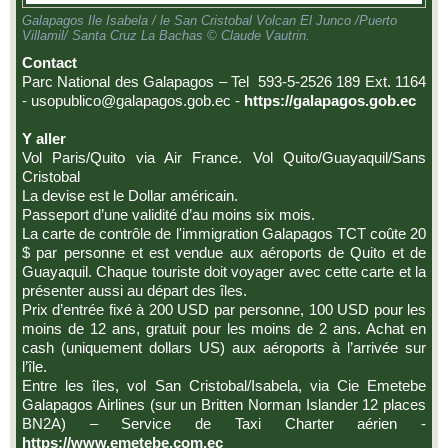
Galapagos Ile Isabela / le San Cristobal Volcan El Junco /Puerto
Villamil/ Santa Cruz La Bachas © Claude Vautrin.
Contact
Parc National des Galapagos – Tel 593-5-2526 189 Ext. 1164
- usopublico@galapagos.gob.ec -
https://galapagos.gob.ec
Y aller
Vol Paris/Quito via Air France. Vol Quito/Guayaquil/Sans
Cristobal
La devise est le Dollar américain.
Passeport d’une validité d’au moins six mois.
La carte de contrôle de l'immigration Galapagos TCT coûte 20
$ par personne et est vendue aux aéroports de Quito et de
Guayaquil. Chaque touriste doit voyager avec cette carte et la
présenter aussi au départ des îles.
Prix d’entrée fixé à 200 USD par personne, 100 USD pour les
moins de 12 ans, gratuit pour les moins de 2 ans. Achat en
cash (uniquement dollars US) aux aéroports à l’arrivée sur
l’île.
Entre les îles, vol San Cristobal/Isabela, via Cie Emetebe
Galapagos Airlines (sur un Britten Norman Islander 12 places
BN2A) – Service de Taxi Charter aérien -
https://www.emetebe.com.ec