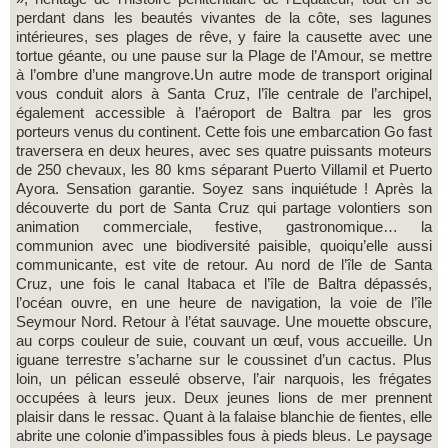
perdant dans les beautés vivantes de la côte, ses lagunes
intérieures, ses plages de rêve, y faire la causette avec une
tortue géante, ou une pause sur la Plage de l’Amour, se mettre
à l’ombre d’une mangrove.Un autre mode de transport original
vous conduit alors à Santa Cruz, l’île centrale de l’archipel,
également accessible à l’aéroport de Baltra par les gros
porteurs venus du continent. Cette fois une embarcation Go fast
traversera en deux heures, avec ses quatre puissants moteurs
de 250 chevaux, les 80 kms séparant Puerto Villamil et Puerto
Ayora. Sensation garantie. Soyez sans inquiétude ! Après la
découverte du port de Santa Cruz qui partage volontiers son
animation commerciale, festive, gastronomique… la
communion avec une biodiversité paisible, quoiqu’elle aussi
communicante, est vite de retour. Au nord de l’île de Santa
Cruz, une fois le canal Itabaca et l’île de Baltra dépassés,
l’océan ouvre, en une heure de navigation, la voie de l’île
Seymour Nord. Retour à l’état sauvage. Une mouette obscure,
au corps couleur de suie, couvant un œuf, vous accueille. Un
iguane terrestre s’acharne sur le coussinet d’un cactus. Plus
loin, un pélican esseulé observe, l’air narquois, les frégates
occupées à leurs jeux. Deux jeunes lions de mer prennent
plaisir dans le ressac. Quant à la falaise blanchie de fientes, elle
abrite une colonie d’impassibles fous à pieds bleus. Le paysage