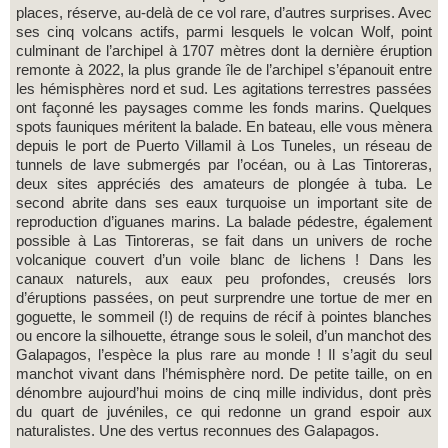
places, réserve, au-delà de ce vol rare, d’autres surprises. Avec
ses cinq volcans actifs, parmi lesquels le volcan Wolf, point
culminant de l’archipel à 1707 mètres dont la dernière éruption
remonte à 2022, la plus grande île de l’archipel s’épanouit entre
les hémisphères nord et sud. Les agitations terrestres passées
ont façonné les paysages comme les fonds marins. Quelques
spots fauniques méritent la balade. En bateau, elle vous mènera
depuis le port de Puerto Villamil à Los Tuneles, un réseau de
tunnels de lave submergés par l’océan, ou à Las Tintoreras,
deux sites appréciés des amateurs de plongée à tuba. Le
second abrite dans ses eaux turquoise un important site de
reproduction d’iguanes marins. La balade pédestre, également
possible à Las Tintoreras, se fait dans un univers de roche
volcanique couvert d’un voile blanc de lichens ! Dans les
canaux naturels, aux eaux peu profondes, creusés lors
d’éruptions passées, on peut surprendre une tortue de mer en
goguette, le sommeil (!) de requins de récif à pointes blanches
ou encore la silhouette, étrange sous le soleil, d’un manchot des
Galapagos, l’espèce la plus rare au monde ! Il s’agit du seul
manchot vivant dans l’hémisphère nord. De petite taille, on en
dénombre aujourd’hui moins de cinq mille individus, dont près
du quart de juvéniles, ce qui redonne un grand espoir aux
naturalistes. Une des vertus reconnues des Galapagos.