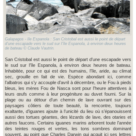
Galapagos - Ile Espanola : San Cristobal est aussi le point de départ
d’une escapade vers le sud sur l’île Espanola, à environ deux heures
de bateau © Claude Vautrin.
San Cristobal est aussi le point de départ d’une escapade vers
le sud sur l’île Espanola, à environ deux heures de bateau.
Inhabitée, pour ce qui est des humains, l’île, aride, au climat
sec, grouille en fait de vie. Espèce abondant ici, comme
l’albatros qui s’y accouple d’avril à décembre, ou le Fou à pieds
bleus, les mères Fou de Nasca sont pour l’heure attentives à
leurs œufs comme à leur progéniture au duvet fourni. Sur la
plage ou au détour d’un chemin de lave ouvrant sur des
paysages côtiers de toute beauté, la rencontre, toujours
exaltante, d’iguanes ajoute à l’unicité du lieu où s’épanouissent
aussi des tortues géantes, des lézards de lave, des otaries et
autres faucons. Certains iguanes marins arborent toute l’année
des teintes rouges et vertes, les tons sombres dominant
souvent, au point que Charles Darwin qui acquit ici ses lettres