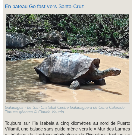
En bateau Go fast vers Santa-Cruz
Galapagos - Ile San Cristobal Centre Galapaguera de Cerro Colorado
Tortues géantes © Claude Vautrin.
Toujours sur l’île Isabela à cinq kilomètres au nord de Puerto
Villamil, une balade sans guide mène vers le « Mur des Larmes
», héritage de l’histoire pénitentiaire de l’Equateur, tout en se