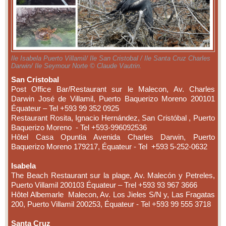
Ile Isabela Puerto Villamil/ Ile San Cristobal / Ile Santa Cruz Charles
Darwin/ Ile Seymour Norte © Claude Vautrin.
San Cristobal
Post Office Bar/Restaurant sur le Malecon, Av. Charles
Darwin José de Villamil, Puerto Baquerizo Moreno 200101
Équateur – Tel +593 99 352 0925
Restaurant Rosita, Ignacio Hernández, San Cristóbal , Puerto
Baquerizo Moreno - Tel +593-996092536
Hôtel Casa Opuntia Avenida Charles Darwin, Puerto
Baquerizo Moreno 179217, Équateur - Tel +593 5-252-0632
Isabela
The Beach Restaurant sur la plage, Av. Malecón y Petreles,
Puerto Villamil 200103 Équateur – Trel +593 93 967 3666
Hôtel Albemarle Malecon, Av. Los Jieles S/N y, Las Fragatas
200, Puerto Villamil 200253, Équateur - Tel +593 99 555 3718
Santa Cruz