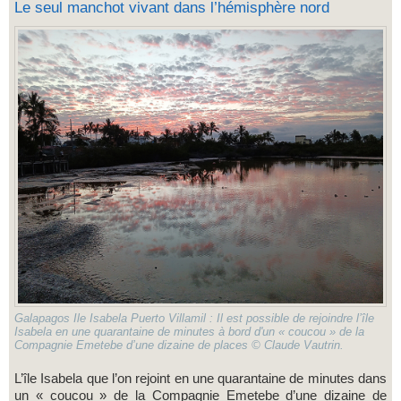
Le seul manchot vivant dans l’hémisphère nord
Galapagos Ile Isabela Puerto Villamil : Il est possible de rejoindre l’île
Isabela en une quarantaine de minutes à bord d'un « coucou » de la
Compagnie Emetebe d’une dizaine de places © Claude Vautrin.
L’île Isabela que l’on rejoint en une quarantaine de minutes dans
un « coucou » de la Compagnie Emetebe d’une dizaine de